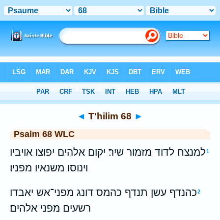
Bible
>
WLC
> T'hilim 68
◄
T'hilim 68
►
Psalm 68 WLC
למנצח לדוד מזמור שיר׃ יקום אלהים יפוצו אויביו
1
וינוסו משנאיו מפניו׃
כהנדף עשן תנדף כהמס דונג מפני־אש יאבדו
2
רשעים מפני אלהים׃