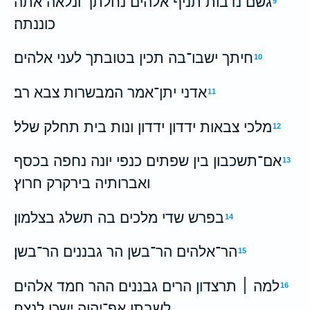
גשם נדבות תניף אלהים נחלתך ונלאה אתה
9
כוננתה׃
חיתך ישבו־בה תכין בטובתך לעני אלהים׃
10
אדני יתן־אמר המבשרות צבא רב׃
11
מלכי צבאות ידדון ידדון ונות בית תחלק שלל׃
12
אם־תשכבון בין שפתים כנפי יונה נחפה בכסף
13
ואברותיה בירקרק חרוץ׃
בפרש שדי מלכים בה תשלג בצלמון׃
14
הר־אלהים הר־בשן הר גבננים הר־בשן׃
15
למה ׀ תרצדון הרים גבננים ההר חמד אלהים
16
לשבתו אף־יהוה ישכן לנצח׃