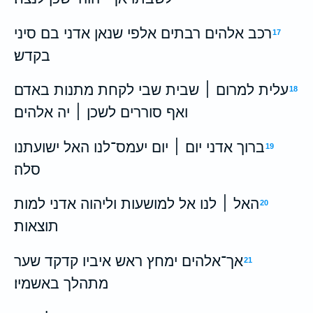
רכב אלהים רבתים אלפי שנאן אדני בם סיני
17
בקדש׃
עלית למרום ׀ שבית שבי לקחת מתנות באדם
18
ואף סוררים לשכן ׀ יה אלהים׃
ברוך אדני יום ׀ יום יעמס־לנו האל ישועתנו
19
סלה׃
האל ׀ לנו אל למושעות וליהוה אדני למות
20
תוצאות׃
אך־אלהים ימחץ ראש איביו קדקד שער
21
מתהלך באשמיו׃