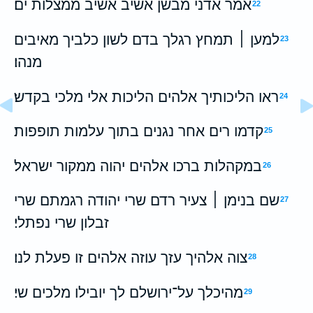
אמר אדני מבשן אשיב אשיב ממצלות ים׃
22
למען ׀ תמחץ רגלך בדם לשון כלביך מאיבים
23
מנהו׃
ראו הליכותיך אלהים הליכות אלי מלכי בקדש׃
24
קדמו רים אחר נגנים בתוך עלמות תופפות׃
25
במקהלות ברכו אלהים יהוה ממקור ישראל׃
26
שם בנימן ׀ צעיר רדם שרי יהודה רגמתם שרי
27
זבלון שרי נפתלי׃
צוה אלהיך עזך עוזה אלהים זו פעלת לנו׃
28
מהיכלך על־ירושלם לך יובילו מלכים שי׃
29