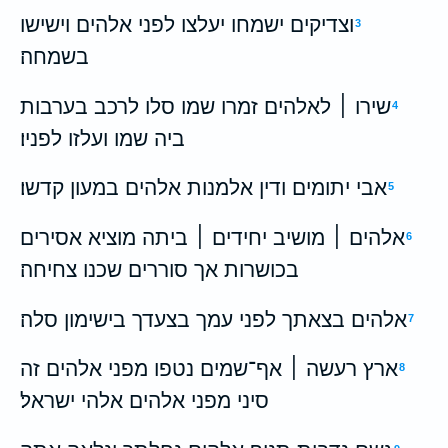
וצדיקים ישמחו יעלצו לפני אלהים וישישו
3
בשמחה׃
שירו ׀ לאלהים זמרו שמו סלו לרכב בערבות
4
ביה שמו ועלזו לפניו׃
אבי יתומים ודין אלמנות אלהים במעון קדשו׃
5
אלהים ׀ מושיב יחידים ׀ ביתה מוציא אסירים
6
בכושרות אך סוררים שכנו צחיחה׃
א‍להים בצאתך לפני עמך בצעדך בישימון סלה׃
7
ארץ רעשה ׀ אף־שמים נטפו מפני אלהים זה
8
סיני מפני אלהים אלהי ישראל׃