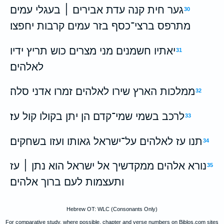
גער חית קנה עדת אבירים ׀ בעגלי עמים
30
מתרפס ברצי־כסף בזר עמים קרבות יחפצו׃
יאתיו חשמנים מני מצרים כוש תריץ ידיו
31
לאלהים׃
ממלכות הארץ שירו לאלהים זמרו אדני סלה׃
32
לרכב בשמי שמי־קדם הן יתן בקולו קול עז׃
33
תנו עז לאלהים על־ישראל גאותו ועזו בשחקים׃
34
נורא אלהים ממקדשיך אל ישראל הוא נתן ׀ עז
35
ותעצמות לעם ברוך אלהים׃
Hebrew OT: WLC (Consonants Only)
For comparative study, where possible, chapter and verse numbers on Biblos.com sites