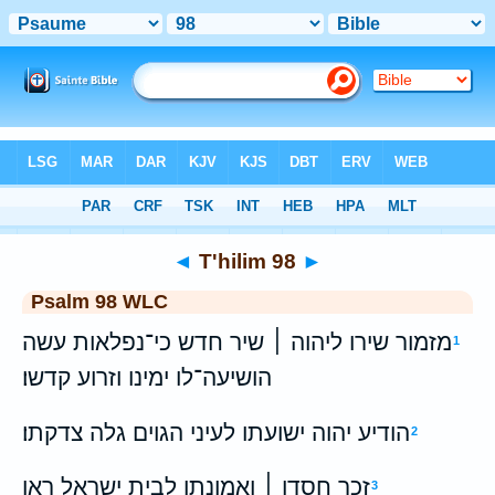
Bible
>
WLC
> T'hilim 98
◄
T'hilim 98
►
Psalm 98 WLC
מזמור שירו ליהוה ׀ שיר חדש כי־נפלאות עשה
1
הושיעה־לו ימינו וזרוע קדשו׃
הודיע יהוה ישועתו לעיני הגוים גלה צדקתו׃
2
זכר חסדו ׀ ואמונתו לבית ישראל ראו
3