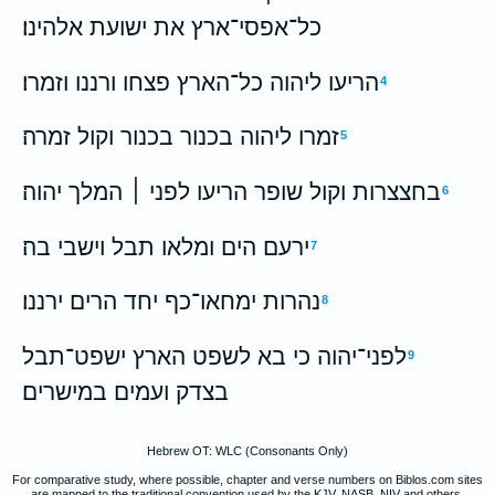
כל־אפסי־ארץ את ישועת אלהינו׃
הריעו ליהוה כל־הארץ פצחו ורננו וזמרו׃
4
זמרו ליהוה בכנור בכנור וקול זמרה׃
5
בחצצרות וקול שופר הריעו לפני ׀ המלך יהוה׃
6
ירעם הים ומלאו תבל וישבי בה׃
7
נהרות ימחאו־כף יחד הרים ירננו׃
8
לפני־יהוה כי בא לשפט הארץ ישפט־תבל
9
בצדק ועמים במישרים׃
Hebrew OT: WLC (Consonants Only)
For comparative study, where possible, chapter and verse numbers on Biblos.com sites
are mapped to the traditional convention used by the KJV, NASB, NIV and others.