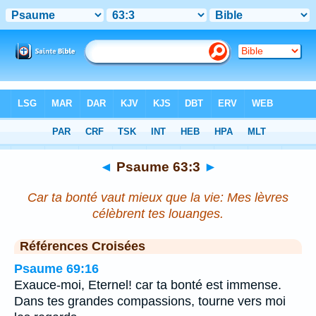
Bible
>
Psaume
>
Chapitre 63
> Verset 3
◄
Psaume 63:3
►
Car ta bonté vaut mieux que la vie: Mes lèvres
célèbrent tes louanges.
Références Croisées
Psaume 69:16
Exauce-moi, Eternel! car ta bonté est immense.
Dans tes grandes compassions, tourne vers moi