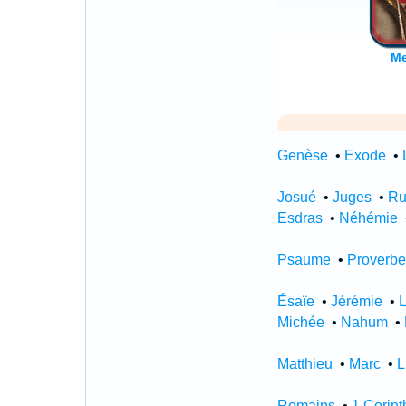
Genèse
•
Exode
•
Josué
•
Juges
•
Ru
Esdras
•
Néhémie
Psaume
•
Proverb
Ésaïe
•
Jérémie
•
Michée
•
Nahum
•
Matthieu
•
Marc
•
L
Romains
•
1 Corin