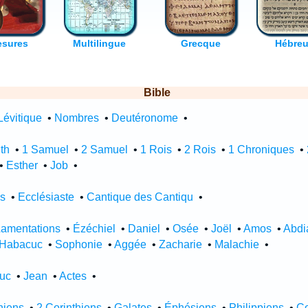
Bible
Lévitique
•
Nombres
•
Deutéronome
•
th
•
1 Samuel
•
2 Samuel
•
1 Rois
•
2 Rois
•
1 Chroniques
•
•
Esther
•
Job
•
es
•
Ecclésiaste
•
Cantique des Cantiqu
•
Lamentations
•
Ézéchiel
•
Daniel
•
Osée
•
Joël
•
Amos
•
Abdi
Habacuc
•
Sophonie
•
Aggée
•
Zacharie
•
Malachie
•
uc
•
Jean
•
Actes
•
thiens
•
2 Corinthiens
•
Galates
•
Éphésiens
•
Philippiens
•
Co