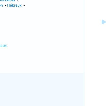
on
•
Hébreux
•
gues