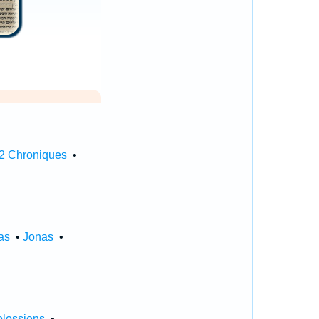
2 Chroniques
•
as
•
Jonas
•
lossiens
•