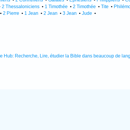
•
2 Thessaloniciens
•
1 Timothée
•
2 Timothée
•
Tite
•
Philém
•
2 Pierre
•
1 Jean
•
2 Jean
•
3 Jean
•
Jude
•
le Hub: Recherche, Lire, étudier la Bible dans beaucoup de lan