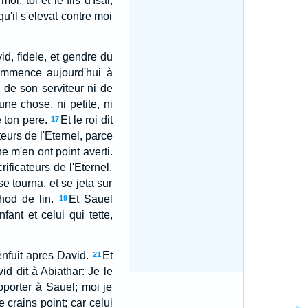
i, toi et le fils d'Isai,
u'il s'elevat contre moi
id, fidele, et gendre du
ommence aujourd'hui à
 de son serviteur ni de
ne chose, ni petite, ni
e ton pere.
Et le roi dit
17
eurs de l'Eternel, parce
ne m'en ont point averti.
ificateurs de l'Eternel.
se tourna, et se jeta sur
phod de lin.
Et Sauel
19
ant et celui qui tette,
enfuit apres David.
Et
21
id dit à Abiathar: Je le
apporter à Sauel; moi je
crains point; car celui