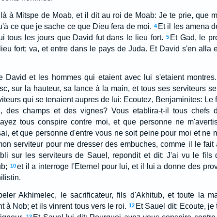
 là à Mitspe de Moab, et il dit au roi de Moab: Je te prie, que
qu'à ce que je sache ce que Dieu fera de moi.
Et il les amena d
4
i tous les jours que David fut dans le lieu fort.
Et Gad, le pr
5
u fort; va, et entre dans le pays de Juda. Et David s'en alla e
e David et les hommes qui etaient avec lui s'etaient montres.
, sur la hauteur, sa lance à la main, et tous ses serviteurs se
viteurs qui se tenaient aupres de lui: Ecoutez, Benjaminites: Le f
si, des champs et des vignes? Vous etablira-t-il tous chefs d
ayez tous conspire contre moi, et que personne ne m'avertis
'Isai, et que personne d'entre vous ne soit peine pour moi et ne 
on serviteur pour me dresser des embuches, comme il le fait 
abli sur les serviteurs de Sauel, repondit et dit: J'ai vu le fils
ub;
et il a interroge l'Eternel pour lui, et il lui a donne des pro
10
listin.
eler Akhimelec, le sacrificateur, fils d'Akhitub, et toute la 
t à Nob; et ils vinrent tous vers le roi.
Et Sauel dit: Ecoute, je t
12
13