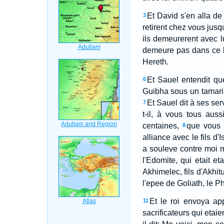
Et David s'en alla de
3
retirent chez vous jus
ils demeurerent avec lu
demeure pas dans ce lie
Hereth.
Et Sauel entendit qu
6
Guibha sous un tamarisc
Et Sauel dit à ses ser
7
t-il, à vous tous aus
centaines,
que vous 
8
alliance avec le fils d
a souleve contre moi m
l'Edomite, qui etait et
Akhimelec, fils d'Akhit
l'epee de Goliath, le Phi
Et le roi envoya app
11
sacrificateurs qui etaien