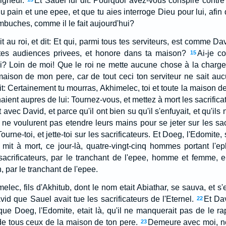
eigneur.
Et Sauel lui dit: Pourquoi avez-vous conspire contre mo
u pain et une epee, et que tu aies interroge Dieu pour lui, afin q
buches, comme il le fait aujourd'hui?
 au roi, et dit: Et qui, parmi tous tes serviteurs, est comme Dav
 tes audiences privees, et honore dans ta maison?
Ai-je c
15
ui? Loin de moi! Que le roi ne mette aucune chose à la charge
aison de mon pere, car de tout ceci ton serviteur ne sait aucu
 dit: Certainement tu mourras, Akhimelec, toi et toute la maison d
aient aupres de lui: Tournez-vous, et mettez à mort les sacrificat
avec David, et parce qu'il ont bien su qu'il s'enfuyait, et qu'ils 
i ne voulurent pas etendre leurs mains pour se jeter sur les sacr
Tourne-toi, et jette-toi sur les sacrificateurs. Et Doeg, l'Edomite, 
il mit à mort, ce jour-là, quatre-vingt-cinq hommes portant l'e
sacrificateurs, par le tranchant de l'epee, homme et femme, enf
, par le tranchant de l'epee.
melec, fils d'Akhitub, dont le nom etait Abiathar, se sauva, et s'
id que Sauel avait tue les sacrificateurs de l'Eternel.
Et Dav
22
sque Doeg, l'Edomite, etait là, qu'il ne manquerait pas de le r
de tous ceux de la maison de ton pere.
Demeure avec moi, ne 
23