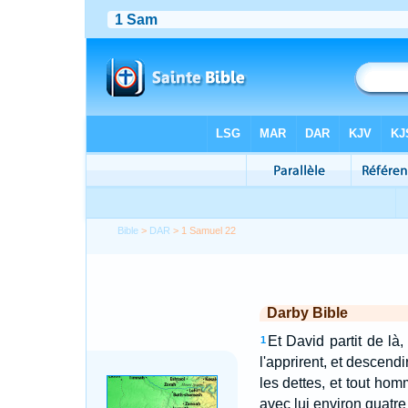
Bible
>
DAR
> 1 Samuel 22
Darby Bible
Et David partit de là
1
l'apprirent, et descendir
les dettes, et tout homm
avec lui environ quatr