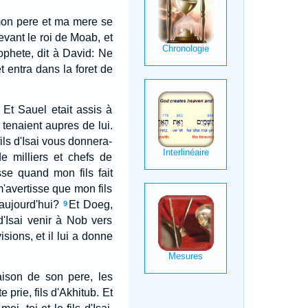
 mon pere et ma mere se
evant le roi de Moab, et
ophete, dit à David: Ne
t entra dans la foret de
 Et Sauel etait assis à
 tenaient aupres de lui.
ils d'Isai vous donnera-
e milliers et chefs de
se quand mon fils fait
m'avertisse que mon fils
aujourd'hui?
Et Doeg,
9
 d'Isai venir à Nob vers
visions, et il lui a donne
maison de son pere, les
e prie, fils d'Akhitub. Et