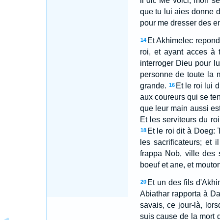
il dit: Me voici, mon s
que tu lui aies donne d
pour me dresser des em
Et Akhimelec repondit
14
roi, et ayant acces à
interroger Dieu pour l
personne de toute la m
grande.
Et le roi lui
16
aux coureurs qui se ten
que leur main aussi est 
Et les serviteurs du ro
Et le roi dit à Doeg: 
18
les sacrificateurs; et 
frappa Nob, ville des 
boeuf et ane, et mouton
Et un des fils d'Akhi
20
Abiathar rapporta à Dav
savais, ce jour-là, lor
suis cause de la mort 