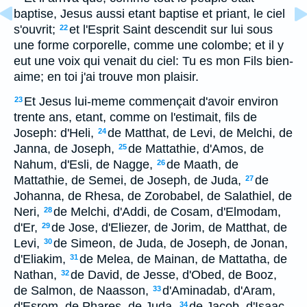
baptise, Jesus aussi etant baptise et priant, le ciel
s'ouvrit;
et l'Esprit Saint descendit sur lui sous
22
une forme corporelle, comme une colombe; et il y
eut une voix qui venait du ciel: Tu es mon Fils bien-
aime; en toi j'ai trouve mon plaisir.
Et Jesus lui-meme commençait d'avoir environ
23
trente ans, etant, comme on l'estimait, fils de
Joseph: d'Heli,
de Matthat, de Levi, de Melchi, de
24
Janna, de Joseph,
de Mattathie, d'Amos, de
25
Nahum, d'Esli, de Nagge,
de Maath, de
26
Mattathie, de Semei, de Joseph, de Juda,
de
27
Johanna, de Rhesa, de Zorobabel, de Salathiel, de
Neri,
de Melchi, d'Addi, de Cosam, d'Elmodam,
28
d'Er,
de Jose, d'Eliezer, de Jorim, de Matthat, de
29
Levi,
de Simeon, de Juda, de Joseph, de Jonan,
30
d'Eliakim,
de Melea, de Mainan, de Mattatha, de
31
Nathan,
de David, de Jesse, d'Obed, de Booz,
32
de Salmon, de Naasson,
d'Aminadab, d'Aram,
33
d'Esrom, de Phares, de Juda,
de Jacob, d'Isaac,
34