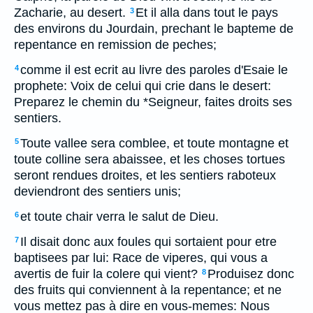
Zacharie, au desert.
Et il alla dans tout le pays
3
des environs du Jourdain, prechant le bapteme de
repentance en remission de peches;
comme il est ecrit au livre des paroles d'Esaie le
4
prophete: Voix de celui qui crie dans le desert:
Preparez le chemin du *Seigneur, faites droits ses
sentiers.
Toute vallee sera comblee, et toute montagne et
5
toute colline sera abaissee, et les choses tortues
seront rendues droites, et les sentiers raboteux
deviendront des sentiers unis;
et toute chair verra le salut de Dieu.
6
Il disait donc aux foules qui sortaient pour etre
7
baptisees par lui: Race de viperes, qui vous a
avertis de fuir la colere qui vient?
Produisez donc
8
des fruits qui conviennent à la repentance; et ne
vous mettez pas à dire en vous-memes: Nous