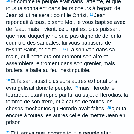
Et comme le peuple etait dans l'attente, et que
15
tous raisonnaient dans leurs coeurs à l'egard de
Jean si lui ne serait point le Christ,
Jean
16
repondait à tous, disant: Moi, je vous baptise avec
de l'eau; mais il vient, celui qui est plus puissant
que moi, duquel je ne suis pas digne de delier la
courroie des sandales: lui vous baptisera de
l'Esprit Saint, et de feu.
Il a son van dans sa
17
main, et il nettoiera entierement son aire et
assemblera le froment dans son grenier, mais il
brulera la balle au feu inextinguible.
Et faisant aussi plusieurs autres exhortations, il
18
evangelisait donc le peuple;
mais Herode le
19
tetrarque, etant repris par lui au sujet d'Herodias, la
femme de son frere, et à cause de toutes les
choses mechantes qu'Herode avait faites,
ajouta
20
encore à toutes les autres celle de mettre Jean en
prison.
Et il arriva que, comme tout le peuple etait
21