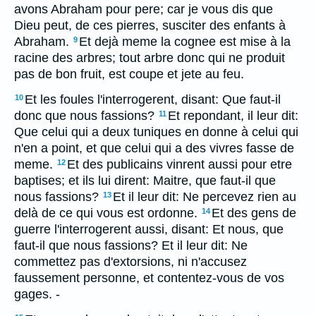
avons Abraham pour pere; car je vous dis que
Dieu peut, de ces pierres, susciter des enfants à
Abraham.
Et dejà meme la cognee est mise à la
9
racine des arbres; tout arbre donc qui ne produit
pas de bon fruit, est coupe et jete au feu.
Et les foules l'interrogerent, disant: Que faut-il
10
donc que nous fassions?
Et repondant, il leur dit:
11
Que celui qui a deux tuniques en donne à celui qui
n'en a point, et que celui qui a des vivres fasse de
meme.
Et des publicains vinrent aussi pour etre
12
baptises; et ils lui dirent: Maitre, que faut-il que
nous fassions?
Et il leur dit: Ne percevez rien au
13
delà de ce qui vous est ordonne.
Et des gens de
14
guerre l'interrogerent aussi, disant: Et nous, que
faut-il que nous fassions? Et il leur dit: Ne
commettez pas d'extorsions, ni n'accusez
faussement personne, et contentez-vous de vos
gages. -