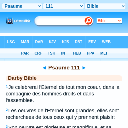
Bible
>
DAR
> Psaume 111
◄
Psaume 111
►
Darby Bible
Je celebrerai l'Eternel de tout mon coeur, dans la
1
compagnie des hommes droits et dans
l'assemblee.
Les oeuvres de l'Eternel sont grandes, elles sont
2
recherchees de tous ceux qui y prennent plaisir;
Son oeuvre est glorieuse et magnifique, et sa
3