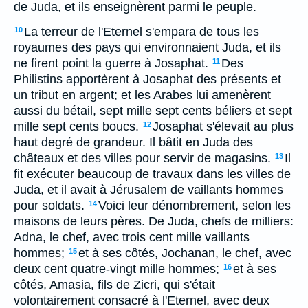
de Juda, et ils enseignèrent parmi le peuple.
La terreur de l'Eternel s'empara de tous les
10
royaumes des pays qui environnaient Juda, et ils
ne firent point la guerre à Josaphat.
Des
11
Philistins apportèrent à Josaphat des présents et
un tribut en argent; et les Arabes lui amenèrent
aussi du bétail, sept mille sept cents béliers et sept
mille sept cents boucs.
Josaphat s'élevait au plus
12
haut degré de grandeur. Il bâtit en Juda des
châteaux et des villes pour servir de magasins.
Il
13
fit exécuter beaucoup de travaux dans les villes de
Juda, et il avait à Jérusalem de vaillants hommes
pour soldats.
Voici leur dénombrement, selon les
14
maisons de leurs pères. De Juda, chefs de milliers:
Adna, le chef, avec trois cent mille vaillants
hommes;
et à ses côtés, Jochanan, le chef, avec
15
deux cent quatre-vingt mille hommes;
et à ses
16
côtés, Amasia, fils de Zicri, qui s'était
volontairement consacré à l'Eternel, avec deux