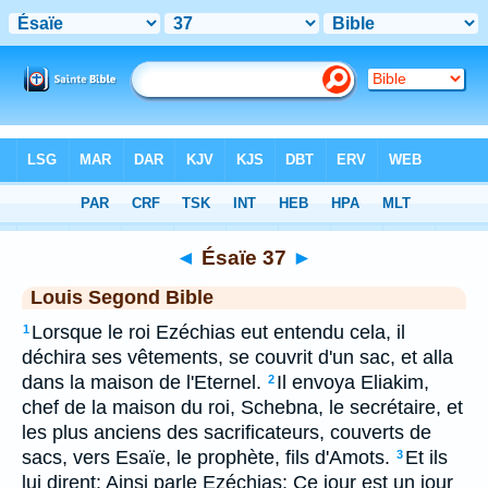
Bible
>
LSG
> Ésaïe 37
◄
Ésaïe 37
►
Louis Segond Bible
Lorsque le roi Ezéchias eut entendu cela, il
1
déchira ses vêtements, se couvrit d'un sac, et alla
dans la maison de l'Eternel.
Il envoya Eliakim,
2
chef de la maison du roi, Schebna, le secrétaire, et
les plus anciens des sacrificateurs, couverts de
sacs, vers Esaïe, le prophète, fils d'Amots.
Et ils
3
lui dirent: Ainsi parle Ezéchias: Ce jour est un jour