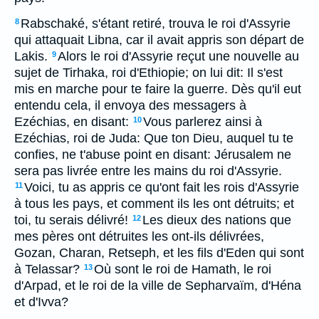
Rabschaké, s'étant retiré, trouva le roi d'Assyrie
8
qui attaquait Libna, car il avait appris son départ de
Lakis.
Alors le roi d'Assyrie reçut une nouvelle au
9
sujet de Tirhaka, roi d'Ethiopie; on lui dit: Il s'est
mis en marche pour te faire la guerre. Dès qu'il eut
entendu cela, il envoya des messagers à
Ezéchias, en disant:
Vous parlerez ainsi à
10
Ezéchias, roi de Juda: Que ton Dieu, auquel tu te
confies, ne t'abuse point en disant: Jérusalem ne
sera pas livrée entre les mains du roi d'Assyrie.
Voici, tu as appris ce qu'ont fait les rois d'Assyrie
11
à tous les pays, et comment ils les ont détruits; et
toi, tu serais délivré!
Les dieux des nations que
12
mes pères ont détruites les ont-ils délivrées,
Gozan, Charan, Retseph, et les fils d'Eden qui sont
à Telassar?
Où sont le roi de Hamath, le roi
13
d'Arpad, et le roi de la ville de Sepharvaïm, d'Héna
et d'Ivva?