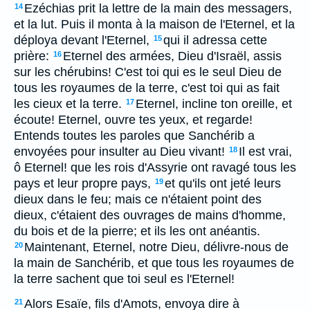
Ezéchias prit la lettre de la main des messagers,
14
et la lut. Puis il monta à la maison de l'Eternel, et la
déploya devant l'Eternel,
qui il adressa cette
15
prière:
Eternel des armées, Dieu d'Israël, assis
16
sur les chérubins! C'est toi qui es le seul Dieu de
tous les royaumes de la terre, c'est toi qui as fait
les cieux et la terre.
Eternel, incline ton oreille, et
17
écoute! Eternel, ouvre tes yeux, et regarde!
Entends toutes les paroles que Sanchérib a
envoyées pour insulter au Dieu vivant!
Il est vrai,
18
ô Eternel! que les rois d'Assyrie ont ravagé tous les
pays et leur propre pays,
et qu'ils ont jeté leurs
19
dieux dans le feu; mais ce n'étaient point des
dieux, c'étaient des ouvrages de mains d'homme,
du bois et de la pierre; et ils les ont anéantis.
Maintenant, Eternel, notre Dieu, délivre-nous de
20
la main de Sanchérib, et que tous les royaumes de
la terre sachent que toi seul es l'Eternel!
Alors Esaïe, fils d'Amots, envoya dire à
21