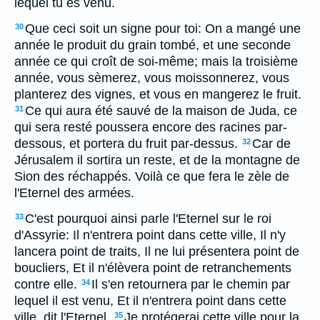
lequel tu es venu.
Que ceci soit un signe pour toi: On a mangé une
30
année le produit du grain tombé, et une seconde
année ce qui croît de soi-même; mais la troisième
année, vous sèmerez, vous moissonnerez, vous
planterez des vignes, et vous en mangerez le fruit.
Ce qui aura été sauvé de la maison de Juda, ce
31
qui sera resté poussera encore des racines par-
dessous, et portera du fruit par-dessus.
Car de
32
Jérusalem il sortira un reste, et de la montagne de
Sion des réchappés. Voilà ce que fera le zèle de
l'Eternel des armées.
C'est pourquoi ainsi parle l'Eternel sur le roi
33
d'Assyrie: Il n'entrera point dans cette ville, Il n'y
lancera point de traits, Il ne lui présentera point de
boucliers, Et il n'élèvera point de retranchements
contre elle.
Il s'en retournera par le chemin par
34
lequel il est venu, Et il n'entrera point dans cette
ville, dit l'Eternel.
Je protégerai cette ville pour la
35