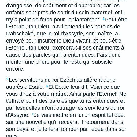
d'angoisse, de châtiment et d'opprobre; car les
enfants sont près de sortir du sein maternel, et il
n'y a point de force pour l'enfantement.
Peut-être
4
l'Eternel, ton Dieu, a-t-il entendu les paroles de
Rabschaké, que le roi d'Assyrie, son maître, a
envoyé pour insulter le Dieu vivant, et peut-être
l'Eternel, ton Dieu, exercera-t-il ses châtiments à
cause des paroles qu'il a entendues. Fais donc
monter une prière pour le reste qui subsiste
encore.
Les serviteurs du roi Ezéchias allèrent donc
5
auprès d'Esaïe.
Et Esaïe leur dit: Voici ce que
6
vous direz à votre maître: Ainsi parle l'Eternel: Ne
t'effraie point des paroles que tu as entendues et
par lesquelles m'ont outragé les serviteurs du roi
d'Assyrie.
Je vais mettre en lui un esprit tel que,
7
sur une nouvelle qu'il recevra, il retournera dans
son pays; et je le ferai tomber par l'épée dans son
pays.