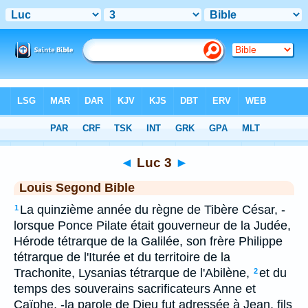
Bible
>
LSG
> Luc 3
◄
Luc 3
►
Louis Segond Bible
La quinzième année du règne de Tibère César, -
1
lorsque Ponce Pilate était gouverneur de la Judée,
Hérode tétrarque de la Galilée, son frère Philippe
tétrarque de l'Iturée et du territoire de la
Trachonite, Lysanias tétrarque de l'Abilène,
et du
2
temps des souverains sacrificateurs Anne et
Caïphe, -la parole de Dieu fut adressée à Jean, fils