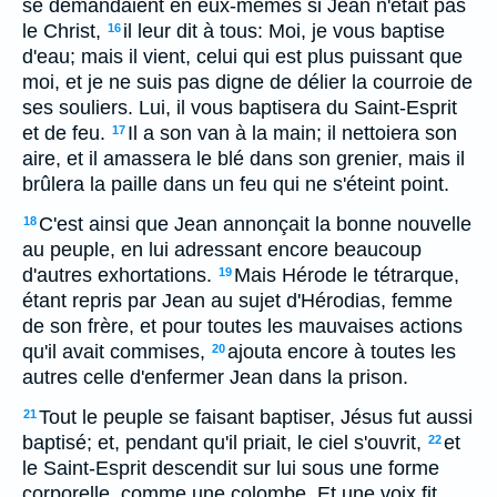
se demandaient en eux-mêmes si Jean n'était pas
le Christ,
il leur dit à tous: Moi, je vous baptise
16
d'eau; mais il vient, celui qui est plus puissant que
moi, et je ne suis pas digne de délier la courroie de
ses souliers. Lui, il vous baptisera du Saint-Esprit
et de feu.
Il a son van à la main; il nettoiera son
17
aire, et il amassera le blé dans son grenier, mais il
brûlera la paille dans un feu qui ne s'éteint point.
C'est ainsi que Jean annonçait la bonne nouvelle
18
au peuple, en lui adressant encore beaucoup
d'autres exhortations.
Mais Hérode le tétrarque,
19
étant repris par Jean au sujet d'Hérodias, femme
de son frère, et pour toutes les mauvaises actions
qu'il avait commises,
ajouta encore à toutes les
20
autres celle d'enfermer Jean dans la prison.
Tout le peuple se faisant baptiser, Jésus fut aussi
21
baptisé; et, pendant qu'il priait, le ciel s'ouvrit,
et
22
le Saint-Esprit descendit sur lui sous une forme
corporelle, comme une colombe. Et une voix fit