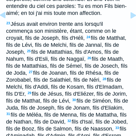
entendre du ciel ces paroles: Tu es mon Fils bien-
aimé; en toi j'ai mis toute mon affection.
Jésus avait environ trente ans lorsqu'il
23
commença son ministère, étant, comme on le
croyait, fils de Joseph, fils d'Héli,
fils de Matthat,
24
fils de Lévi, fils de Melchi, fils de Jannaï, fils de
Joseph,
fils de Mattathias, fils d'Amos, fils de
25
Nahum, fils d'Esli, fils de Naggaï,
fils de Maath,
26
fils de Mattathias, fils de Sémeï, fils de Josech, fils
de Joda,
fils de Joanan, fils de Rhésa, fils de
27
Zorobabel, fils de Salathiel, fils de Néri,
fils de
28
Melchi, fils d'Addi, fils de Kosam, fils d'Elmadam,
fils D'Er,
fils de Jésus, fils d'Eliézer, fils de Jorim,
29
fils de Matthat, fils de Lévi,
fils de Siméon, fils de
30
Juda, fils de Joseph, fils de Jonam, fils d'Eliakim,
fils de Méléa, fils de Menna, fils de Mattatha, fils
31
de Nathan, fils de David,
fils d'Isaï, fils de Jobed,
32
fils de Booz, fils de Salmon, fils de Naasson,
fils
33
d'Aminadab, fils d'Admin, fils d'Arni, fils d'Esrom,