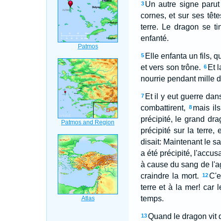
Un autre signe parut 
3
cornes, et sur ses têt
terre. Le dragon se ti
enfanté.
Elle enfanta un fils, 
5
et vers son trône.
Et l
6
nourrie pendant mille d
Et il y eut guerre da
7
combattirent,
mais ils
8
précipité, le grand dra
précipité sur la terre,
disait: Maintenant le sal
a été précipité, l'accus
à cause du sang de l'ag
craindre la mort.
C'e
12
terre et à la mer! car
temps.
Quand le dragon vit qu
13