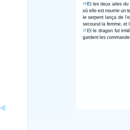
Et les deux ailes du 
14
où elle est nourrie un t
le serpent lança de l'
secourut la femme, et l
Et le dragon fut irri
17
gardent les commandem