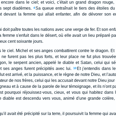
encore dans le ciel; et voici, c'était un grand dragon rouge, 
es sept diadèmes.
Sa queue entraînait le tiers des étoiles du c
4
nt devant la femme qui allait enfanter, afin de dévorer son enf
qui doit paître toutes les nations avec une verge de fer. Et son en
a femme s'enfuit dans le désert, où elle avait un lieu préparé par
eux cent soixante jours.
ns le ciel. Michel et ses anges combattirent contre le dragon. E
 ne furent pas les plus forts, et leur place ne fut plus trouvée
gon, le serpent ancien, appelé le diable et Satan, celui qui sédui
 et ses anges furent précipités avec lui.
Et j'entendis dans le
10
ut est arrivé, et la puissance, et le règne de notre Dieu, et l'auto
ateur de nos frères, celui qui les accusait devant notre Dieu jour e
neau et à cause de la parole de leur témoignage, et ils n'ont p
st pourquoi réjouissez-vous, cieux, et vous qui habitez dans 
 le diable est descendu vers vous, animé d'une grande colère,
'il avait été précipité sur la terre, il poursuivit la femme qui ava