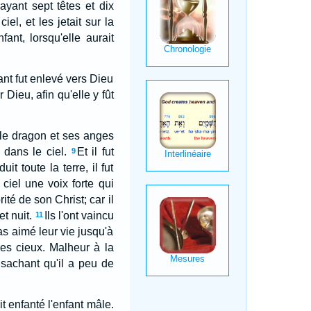
ayant sept têtes et dix
iel, et les jetait sur la
ant, lorsqu'elle aurait
fant fut enlevé vers Dieu
 Dieu, afin qu'elle y fût
t le dragon et ses anges
 dans le ciel.
Et il fut
9
t toute la terre, il fut
 ciel une voix forte qui
rité de son Christ; car il
t nuit.
Ils l'ont vaincu
11
as aimé leur vie jusqu'à
les cieux. Malheur à la
 sachant qu'il a peu de
it enfanté l'enfant mâle.