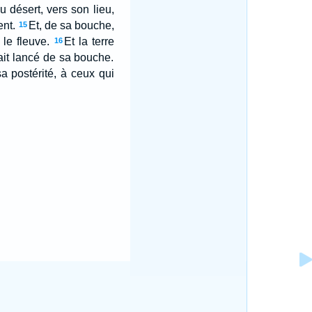
u désert, vers son lieu,
ent.
Et, de sa bouche,
15
le fleuve.
Et la terre
16
vait lancé de sa bouche.
sa postérité, à ceux qui