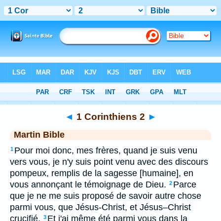
Bible
>
MAR
> 1 Corinthiens 2
◄
1 Corinthiens 2
►
Martin Bible
Pour moi donc, mes frères, quand je suis venu
1
vers vous, je n'y suis point venu avec des discours
pompeux, remplis de la sagesse [humaine], en
vous annonçant le témoignage de Dieu.
Parce
2
que je ne me suis proposé de savoir autre chose
parmi vous, que Jésus-Christ, et Jésus–Christ
crucifié.
Et j'ai même été parmi vous dans la
3