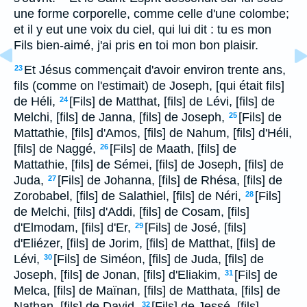
une forme corporelle, comme celle d'une colombe;
et il y eut une voix du ciel, qui lui dit : tu es mon
Fils bien-aimé, j'ai pris en toi mon bon plaisir.
Et Jésus commençait d'avoir environ trente ans,
23
fils (comme on l'estimait) de Joseph, [qui était fils]
de Héli,
[Fils] de Matthat, [fils] de Lévi, [fils] de
24
Melchi, [fils] de Janna, [fils] de Joseph,
[Fils] de
25
Mattathie, [fils] d'Amos, [fils] de Nahum, [fils] d'Héli,
[fils] de Naggé,
[Fils] de Maath, [fils] de
26
Mattathie, [fils] de Sémei, [fils] de Joseph, [fils] de
Juda,
[Fils] de Johanna, [fils] de Rhésa, [fils] de
27
Zorobabel, [fils] de Salathiel, [fils] de Néri,
[Fils]
28
de Melchi, [fils] d'Addi, [fils] de Cosam, [fils]
d'Elmodam, [fils] d'Er,
[Fils] de José, [fils]
29
d'Eliézer, [fils] de Jorim, [fils] de Matthat, [fils] de
Lévi,
[Fils] de Siméon, [fils] de Juda, [fils] de
30
Joseph, [fils] de Jonan, [fils] d'Eliakim,
[Fils] de
31
Melca, [fils] de Maïnan, [fils] de Matthata, [fils] de
Nathan, [fils] de David,
[Fils] de Jessé, [fils]
32