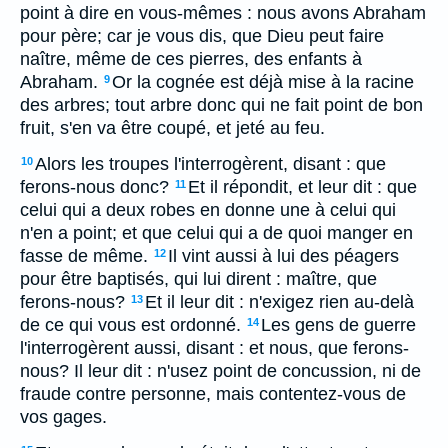
point à dire en vous-mêmes : nous avons Abraham
pour père; car je vous dis, que Dieu peut faire
naître, même de ces pierres, des enfants à
Abraham.
Or la cognée est déjà mise à la racine
9
des arbres; tout arbre donc qui ne fait point de bon
fruit, s'en va être coupé, et jeté au feu.
Alors les troupes l'interrogèrent, disant : que
10
ferons-nous donc?
Et il répondit, et leur dit : que
11
celui qui a deux robes en donne une à celui qui
n'en a point; et que celui qui a de quoi manger en
fasse de même.
Il vint aussi à lui des péagers
12
pour être baptisés, qui lui dirent : maître, que
ferons-nous?
Et il leur dit : n'exigez rien au-delà
13
de ce qui vous est ordonné.
Les gens de guerre
14
l'interrogèrent aussi, disant : et nous, que ferons-
nous? Il leur dit : n'usez point de concussion, ni de
fraude contre personne, mais contentez-vous de
vos gages.