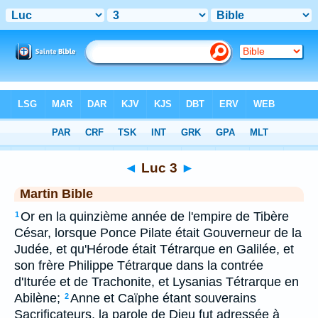
Bible
>
MAR
> Luc 3
◄
Luc 3
►
Martin Bible
Or en la quinzième année de l'empire de Tibère
1
César, lorsque Ponce Pilate était Gouverneur de la
Judée, et qu'Hérode était Tétrarque en Galilée, et
son frère Philippe Tétrarque dans la contrée
d'Iturée et de Trachonite, et Lysanias Tétrarque en
Abilène;
Anne et Caïphe étant souverains
2
Sacrificateurs, la parole de Dieu fut adressée à