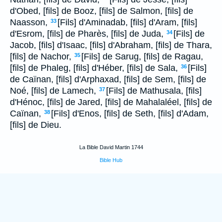
d'Obed, [fils] de Booz, [fils] de Salmon, [fils] de
Naasson,
[Fils] d'Aminadab, [fils] d'Aram, [fils]
33
d'Esrom, [fils] de Pharès, [fils] de Juda,
[Fils] de
34
Jacob, [fils] d'Isaac, [fils] d'Abraham, [fils] de Thara,
[fils] de Nachor,
[Fils] de Sarug, [fils] de Ragau,
35
[fils] de Phaleg, [fils] d'Héber, [fils] de Sala,
[Fils]
36
de Caïnan, [fils] d'Arphaxad, [fils] de Sem, [fils] de
Noé, [fils] de Lamech,
[Fils] de Mathusala, [fils]
37
d'Hénoc, [fils] de Jared, [fils] de Mahalaléel, [fils] de
Caïnan,
[Fils] d'Enos, [fils] de Seth, [fils] d'Adam,
38
[fils] de Dieu.
La Bible David Martin 1744
Bible Hub