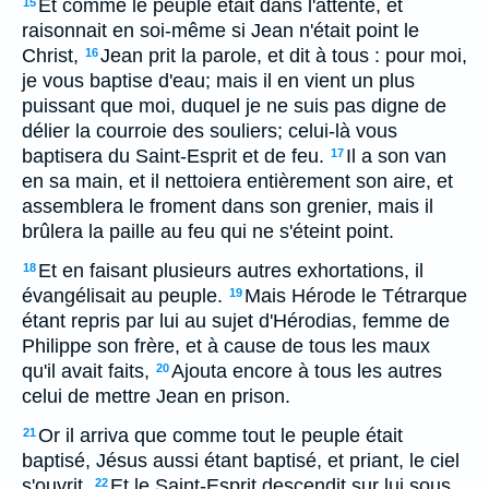
Et comme le peuple était dans l'attente, et
15
raisonnait en soi-même si Jean n'était point le
Christ,
Jean prit la parole, et dit à tous : pour moi,
16
je vous baptise d'eau; mais il en vient un plus
puissant que moi, duquel je ne suis pas digne de
délier la courroie des souliers; celui-là vous
baptisera du Saint-Esprit et de feu.
Il a son van
17
en sa main, et il nettoiera entièrement son aire, et
assemblera le froment dans son grenier, mais il
brûlera la paille au feu qui ne s'éteint point.
Et en faisant plusieurs autres exhortations, il
18
évangélisait au peuple.
Mais Hérode le Tétrarque
19
étant repris par lui au sujet d'Hérodias, femme de
Philippe son frère, et à cause de tous les maux
qu'il avait faits,
Ajouta encore à tous les autres
20
celui de mettre Jean en prison.
Or il arriva que comme tout le peuple était
21
baptisé, Jésus aussi étant baptisé, et priant, le ciel
s'ouvrit.
Et le Saint-Esprit descendit sur lui sous
22