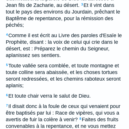
Jean fils de Zacharie, au désert.
Et il vint dans
3
tout le pays des environs du Jourdain, prêchant le
Baptême de repentance, pour la rémission des
péchés;
Comme il est écrit au Livre des paroles d'Esaïe le
4
Prophète, disant : la voix de celui qui crie dans le
désert, est : Préparez le chemin du Seigneur,
aplanissez ses sentiers.
Toute vallée sera comblée, et toute montagne et
5
toute colline sera abaissée, et les choses tortues
seront redressées, et les chemins raboteux seront
aplanis;
Et toute chair verra le salut de Dieu.
6
Il disait donc à la foule de ceux qui venaient pour
7
être baptisés par lui : Race de vipères, qui vous a
avertis de fuir la colère à venir?
Faites des fruits
8
convenables à la repentance, et ne vous mettez