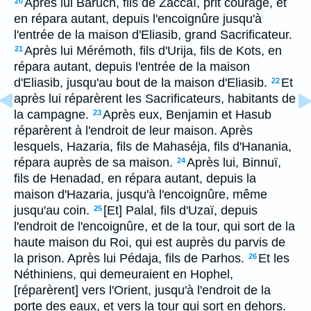
Après lui Baruch, fils de Zaccaï, prit courage, et
20
en répara autant, depuis l'encoignûre jusqu'à
l'entrée de la maison d'Eliasib, grand Sacrificateur.
Après lui Mérémoth, fils d'Urija, fils de Kots, en
21
répara autant, depuis l'entrée de la maison
d'Eliasib, jusqu'au bout de la maison d'Eliasib.
Et
22
après lui réparèrent les Sacrificateurs, habitants de
la campagne.
Après eux, Benjamin et Hasub
23
réparèrent à l'endroit de leur maison. Après
lesquels, Hazaria, fils de Mahaséja, fils d'Hanania,
répara auprès de sa maison.
Après lui, Binnuï,
24
fils de Henadad, en répara autant, depuis la
maison d'Hazaria, jusqu'à l'encoignûre, même
jusqu'au coin.
[Et] Palal, fils d'Uzaï, depuis
25
l'endroit de l'encoignûre, et de la tour, qui sort de la
haute maison du Roi, qui est auprès du parvis de
la prison. Après lui Pédaja, fils de Parhos.
Et les
26
Néthiniens, qui demeuraient en Hophel,
[réparèrent] vers l'Orient, jusqu'à l'endroit de la
porte des eaux, et vers la tour qui sort en dehors.