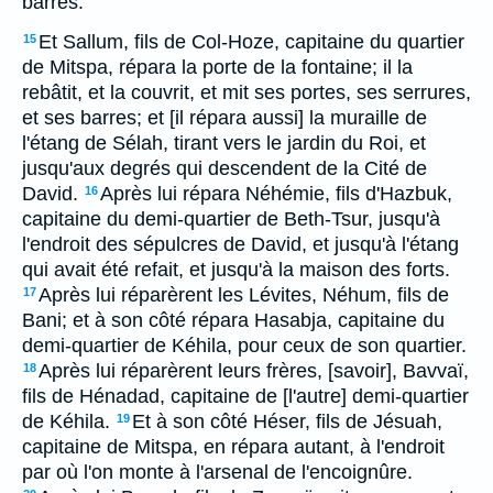
barres.
Et Sallum, fils de Col-Hoze, capitaine du quartier
15
de Mitspa, répara la porte de la fontaine; il la
rebâtit, et la couvrit, et mit ses portes, ses serrures,
et ses barres; et [il répara aussi] la muraille de
l'étang de Sélah, tirant vers le jardin du Roi, et
jusqu'aux degrés qui descendent de la Cité de
David.
Après lui répara Néhémie, fils d'Hazbuk,
16
capitaine du demi-quartier de Beth-Tsur, jusqu'à
l'endroit des sépulcres de David, et jusqu'à l'étang
qui avait été refait, et jusqu'à la maison des forts.
Après lui réparèrent les Lévites, Néhum, fils de
17
Bani; et à son côté répara Hasabja, capitaine du
demi-quartier de Kéhila, pour ceux de son quartier.
Après lui réparèrent leurs frères, [savoir], Bavvaï,
18
fils de Hénadad, capitaine de [l'autre] demi-quartier
de Kéhila.
Et à son côté Héser, fils de Jésuah,
19
capitaine de Mitspa, en répara autant, à l'endroit
par où l'on monte à l'arsenal de l'encoignûre.