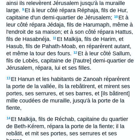
ainsi ils relevèrent Jérusalem jusqu'à la muraille
large.
Et à leur côté répara Réphaja, fils de Hur,
9
capitaine d'un demi-quartier de Jérusalem;
Et à
10
leur côté répara Jédaja, fils de Harumaph, même à
l'endroit de sa maison; et à son côté répara Hattus,
fils de Hasabnéja.
Et Malkija, fils de Harim, et
11
Hasub, fils de Pahath-Moab, en réparèrent autant,
et même la tour des fours.
Et à leur côté Sallum,
12
fils de Lobès, capitaine de {l'autre] demi-quartier de
Jérusalem, répara, lui et ses filles.
Et Hanun et les habitants de Zanoah réparèrent
13
la porte de la vallée, ils la rebâtirent, et mirent ses
portes, ses serrures, et ses barres, et [ils bâtirent]
mille coudées de muraille, jusqu'à la porte de la
fiente,
Et Malkija, fils de Réchab, capitaine du quartier
14
de Beth-Kérem, répara la porte de la fiente; il la
rebâtit, et mit ses portes, ses serrures et ses