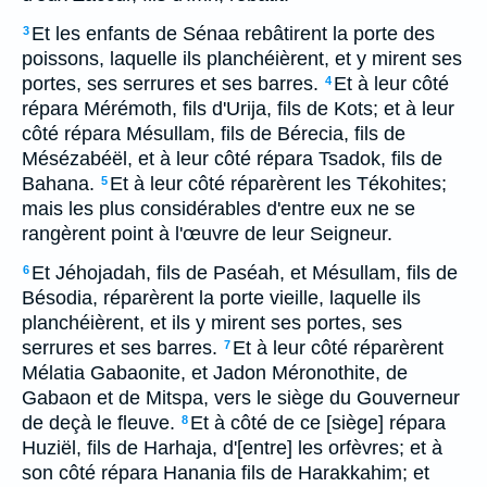
Et les enfants de Sénaa rebâtirent la porte des
3
poissons, laquelle ils planchéièrent, et y mirent ses
portes, ses serrures et ses barres.
Et à leur côté
4
répara Mérémoth, fils d'Urija, fils de Kots; et à leur
côté répara Mésullam, fils de Bérecia, fils de
Mésézabéël, et à leur côté répara Tsadok, fils de
Bahana.
Et à leur côté réparèrent les Tékohites;
5
mais les plus considérables d'entre eux ne se
rangèrent point à l'œuvre de leur Seigneur.
Et Jéhojadah, fils de Paséah, et Mésullam, fils de
6
Bésodia, réparèrent la porte vieille, laquelle ils
planchéièrent, et ils y mirent ses portes, ses
serrures et ses barres.
Et à leur côté réparèrent
7
Mélatia Gabaonite, et Jadon Méronothite, de
Gabaon et de Mitspa, vers le siège du Gouverneur
de deçà le fleuve.
Et à côté de ce [siège] répara
8
Huziël, fils de Harhaja, d'[entre] les orfèvres; et à
son côté répara Hanania fils de Harakkahim; et