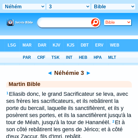
Bible
>
MAR
> Néhémie 3
◄
Néhémie 3
►
Martin Bible
Eliasib donc, le grand Sacrificateur se leva, avec
1
ses frères les sacrificateurs, et ils rebâtirent la
porte du bercail, laquelle ils sanctifièrent, et ils y
posèrent ses portes, et ils la sanctifièrent jusqu'à la
tour de Méah, jusqu'à la tour de Hananéël.
Et à
2
son côté rebâtirent les gens de Jérico; et à côté
d'eux Zaccur, fils d'Imri, rebâtit.