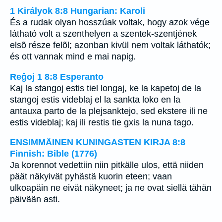
1 Királyok 8:8 Hungarian: Karoli
És a rudak olyan hosszúak voltak, hogy azok vége
látható volt a szenthelyen a szentek-szentjének
elsõ része felõl; azonban kivül nem voltak láthatók;
és ott vannak mind e mai napig.
Reĝoj 1 8:8 Esperanto
Kaj la stangoj estis tiel longaj, ke la kapetoj de la
stangoj estis videblaj el la sankta loko en la
antauxa parto de la plejsanktejo, sed ekstere ili ne
estis videblaj; kaj ili restis tie gxis la nuna tago.
ENSIMMÄINEN KUNINGASTEN KIRJA 8:8
Finnish: Bible (1776)
Ja korennot vedettiin niin pitkälle ulos, että niiden
päät näkyivät pyhästä kuorin eteen; vaan
ulkoapäin ne eivät näkyneet; ja ne ovat siellä tähän
päivään asti.