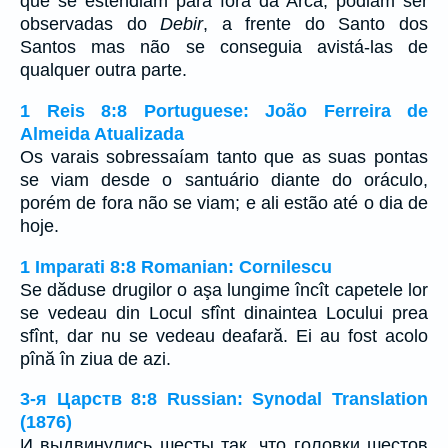
que se estendiam para fora da Arca, podiam ser
observadas do
Debir
, a frente do Santo dos
Santos mas não se conseguia avistá-las de
qualquer outra parte.
1 Reis 8:8 Portuguese: João Ferreira de
Almeida Atualizada
Os varais sobressaíam tanto que as suas pontas
se viam desde o santuário diante do oráculo,
porém de fora não se viam; e ali estão até o dia de
hoje.
1 Imparati 8:8 Romanian: Cornilescu
Se dăduse drugilor o aşa lungime încît capetele lor
se vedeau din Locul sfînt dinaintea Locului prea
sfînt, dar nu se vedeau deafară. Ei au fost acolo
pînă în ziua de azi.
3-я Царств 8:8 Russian: Synodal Translation
(1876)
И выдвинулись шесты так, что головки шестов