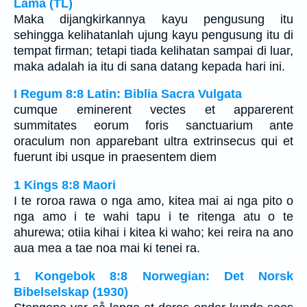
Lama (TL)
Maka dijangkirkannya kayu pengusung itu
sehingga kelihatanlah ujung kayu pengusung itu di
tempat firman; tetapi tiada kelihatan sampai di luar,
maka adalah ia itu di sana datang kepada hari ini.
I Regum 8:8 Latin: Biblia Sacra Vulgata
cumque eminerent vectes et apparerent
summitates eorum foris sanctuarium ante
oraculum non apparebant ultra extrinsecus qui et
fuerunt ibi usque in praesentem diem
1 Kings 8:8 Maori
I te roroa rawa o nga amo, kitea mai ai nga pito o
nga amo i te wahi tapu i te ritenga atu o te
ahurewa; otiia kihai i kitea ki waho; kei reira na ano
aua mea a tae noa mai ki tenei ra.
1 Kongebok 8:8 Norwegian: Det Norsk
Bibelselskap (1930)