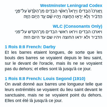
Westminster Leningrad Codex
וַֽיַּאֲרִכוּ֮ הַבַּדִּים֒ וַיֵּרָאוּ֩ רָאשֵׁ֨י הַבַּדִּ֤ים מִן־הַקֹּ֙דֶשׁ֙ עַל־פְּנֵ֣י
הַדְּבִ֔יר וְלֹ֥א יֵרָא֖וּ הַח֑וּצָה וַיִּ֣הְיוּ שָׁ֔ם עַ֖ד הַיֹּ֥ום הַזֶּֽה׃
WLC (Consonants Only)
ויארכו הבדים ויראו ראשי הבדים מן־הקדש על־פני
הדביר ולא יראו החוצה ויהיו שם עד היום הזה׃
1 Rois 8:8 French: Darby
Et les barres etaient longues, de sorte que les
bouts des barres se voyaient depuis le lieu saint,
sur le devant de l'oracle, mais ils ne se voyaient
pas du dehors; et elles sont là jusqu'à ce jour.
1 Rois 8:8 French: Louis Segond (1910)
On avait donné aux barres une longueur telle que
leurs extrémités se voyaient du lieu saint devant le
sanctuaire, mais ne se voyaient point du dehors.
Elles ont été là jusqu'à ce jour.