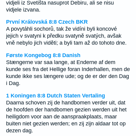
vidjeli iz Svetišta nasuprot Debiru, ali se nisu
vidjele izvana.
První Královská 8:8 Czech BKR
A povytáhli sochorů, tak že vidíni byli koncové
jejich v svatyni k předku svatyně svatých, avšak
vně nebylo jich viděti; a byli tam až do tohoto dne.
Første Kongebog 8:8 Danish
Stængerne var saa lange, at Enderne af dem
kunde ses fra det Hellige foran Inderhallen, men de
kunde ikke ses længere ude; og de er der den Dag
i Dag.
1 Koningen 8:8 Dutch Staten Vertaling
Daarna schoven zij de handbomen verder uit, dat
de hoofden der handbomen gezien werden uit het
heiligdom voor aan de aanspraakplaats, maar
buiten niet gezien werden; en zij zijn aldaar tot op
dezen dag.