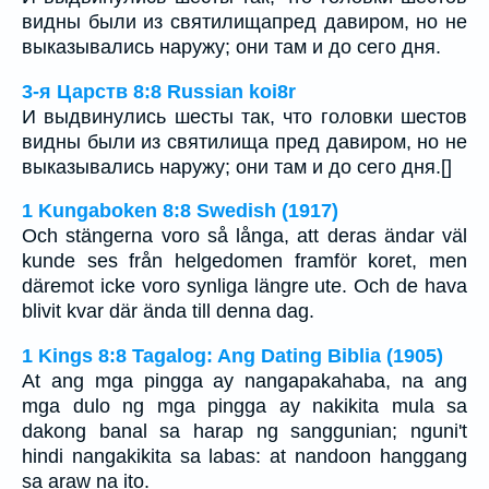
видны были из святилищапред давиром, но не
выказывались наружу; они там и до сего дня.
3-я Царств 8:8 Russian koi8r
И выдвинулись шесты так, что головки шестов
видны были из святилища пред давиром, но не
выказывались наружу; они там и до сего дня.[]
1 Kungaboken 8:8 Swedish (1917)
Och stängerna voro så långa, att deras ändar väl
kunde ses från helgedomen framför koret, men
däremot icke voro synliga längre ute. Och de hava
blivit kvar där ända till denna dag.
1 Kings 8:8 Tagalog: Ang Dating Biblia (1905)
At ang mga pingga ay nangapakahaba, na ang
mga dulo ng mga pingga ay nakikita mula sa
dakong banal sa harap ng sanggunian; nguni't
hindi nangakikita sa labas: at nandoon hanggang
sa araw na ito.