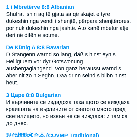
1 i Mbretërve 8:8 Albanian
Shufrat ishin aq të gjata sa që skajet e tyre
dukeshin nga vendi i shenjtë, përpara shenjtërores,
por nuk dukeshin nga jashtë. Ato kanë mbetur atje
deri në ditën e sotme.
De Künig A 8:8 Bavarian
D Stangenn warnd so lang, däß s hinst eyn s
Heiligtuem vor dyr Gotswonung
aushergaglangend. Von ganz herausst warnd s
aber nit zo n Seghn. Daa drinn seind s blibn hinst
heut.
3 Царе 8:8 Bulgarian
И върлините се издадоха така щото се виждаха
краищата на върлините от светото място пред
светилището, но извън не се виждаха; и там са
до днес.
現代標點和合本 (CUVMP Traditional)