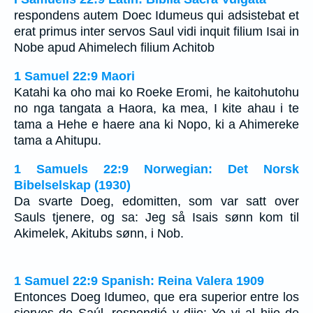
respondens autem Doec Idumeus qui adsistebat et
erat primus inter servos Saul vidi inquit filium Isai in
Nobe apud Ahimelech filium Achitob
1 Samuel 22:9 Maori
Katahi ka oho mai ko Roeke Eromi, he kaitohutohu
no nga tangata a Haora, ka mea, I kite ahau i te
tama a Hehe e haere ana ki Nopo, ki a Ahimereke
tama a Ahitupu.
1 Samuels 22:9 Norwegian: Det Norsk
Bibelselskap (1930)
Da svarte Doeg, edomitten, som var satt over
Sauls tjenere, og sa: Jeg så Isais sønn kom til
Akimelek, Akitubs sønn, i Nob.
1 Samuel 22:9 Spanish: Reina Valera 1909
Entonces Doeg Idumeo, que era superior entre los