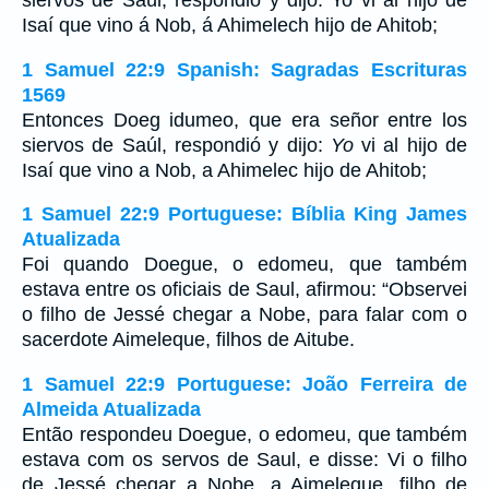
siervos de Saúl, respondió y dijo: Yo vi al hijo de
Isaí que vino á Nob, á Ahimelech hijo de Ahitob;
1 Samuel 22:9 Spanish: Sagradas Escrituras
1569
Entonces Doeg idumeo, que era señor entre los
siervos de Saúl, respondió y dijo:
Yo
vi al hijo de
Isaí que vino a Nob, a Ahimelec hijo de Ahitob;
1 Samuel 22:9 Portuguese: Bíblia King James
Atualizada
Foi quando Doegue, o edomeu, que também
estava entre os oficiais de Saul, afirmou: “Observei
o filho de Jessé chegar a Nobe, para falar com o
sacerdote Aimeleque, filhos de Aitube.
1 Samuel 22:9 Portuguese: João Ferreira de
Almeida Atualizada
Então respondeu Doegue, o edomeu, que também
estava com os servos de Saul, e disse: Vi o filho
de Jessé chegar a Nobe, a Aimeleque, filho de