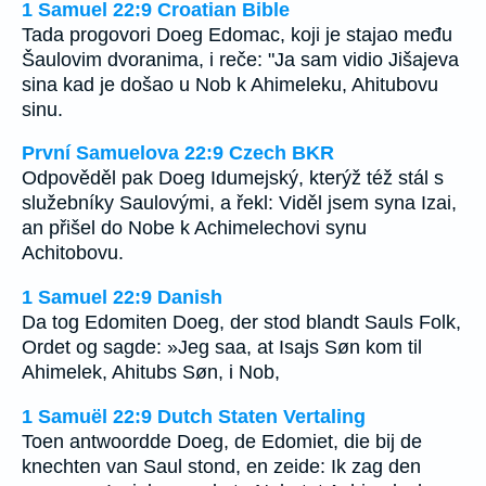
1 Samuel 22:9 Croatian Bible
Tada progovori Doeg Edomac, koji je stajao među
Šaulovim dvoranima, i reče: "Ja sam vidio Jišajeva
sina kad je došao u Nob k Ahimeleku, Ahitubovu
sinu.
První Samuelova 22:9 Czech BKR
Odpověděl pak Doeg Idumejský, kterýž též stál s
služebníky Saulovými, a řekl: Viděl jsem syna Izai,
an přišel do Nobe k Achimelechovi synu
Achitobovu.
1 Samuel 22:9 Danish
Da tog Edomiten Doeg, der stod blandt Sauls Folk,
Ordet og sagde: »Jeg saa, at Isajs Søn kom til
Ahimelek, Ahitubs Søn, i Nob,
1 Samuël 22:9 Dutch Staten Vertaling
Toen antwoordde Doeg, de Edomiet, die bij de
knechten van Saul stond, en zeide: Ik zag den