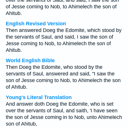
over the servants of Saul, and said, I saw the son
of Jesse coming to Nob, to Ahimelech the son of
Ahitub.
English Revised Version
Then answered Doeg the Edomite, which stood by
the servants of Saul, and said, I saw the son of
Jesse coming to Nob, to Ahimelech the son of
Ahitub.
World English Bible
Then Doeg the Edomite, who stood by the
servants of Saul, answered and said, "I saw the
son of Jesse coming to Nob, to Ahimelech the son
of Ahitub.
Young's Literal Translation
And answer doth Doeg the Edomite, who is set
over the servants of Saul, and saith, 'I have seen
the son of Jesse coming in to Nob, unto Ahimelech
son of Ahitub,