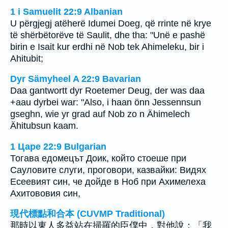
1 i Samuelit 22:9 Albanian
U përgjegj atëherë Idumei Doeg, që rrinte në krye
të shërbëtorëve të Saulit, dhe tha: "Unë e pashë
birin e Isait kur erdhi në Nob tek Ahimeleku, bir i
Ahitubit;
Dyr Sämyheel A 22:9 Bavarian
Daa gantwortt dyr Roetemer Deug, der was daa
+aau dyrbei war: "Also, i haan önn Jessennsun
gseghn, wie yr grad auf Nob zo n Ähimelech
Ähitubsun kaam.
1 Царе 22:9 Bulgarian
Тогава едомецът Доик, който стоеше при
Сауловите слуги, проговори, казвайки: Видях
Есеевият син, че дойде в Ноб при Ахимелеха
Ахитововия син,
現代標點和合本 (CUVMP Traditional)
那時以東人多益站在掃羅的臣僕中，對他說：「我