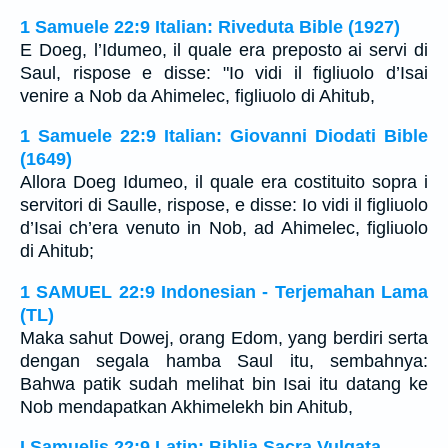
1 Samuele 22:9 Italian: Riveduta Bible (1927)
E Doeg, l’Idumeo, il quale era preposto ai servi di
Saul, rispose e disse: "Io vidi il figliuolo d’Isai
venire a Nob da Ahimelec, figliuolo di Ahitub,
1 Samuele 22:9 Italian: Giovanni Diodati Bible
(1649)
Allora Doeg Idumeo, il quale era costituito sopra i
servitori di Saulle, rispose, e disse: Io vidi il figliuolo
d’Isai ch’era venuto in Nob, ad Ahimelec, figliuolo
di Ahitub;
1 SAMUEL 22:9 Indonesian - Terjemahan Lama
(TL)
Maka sahut Dowej, orang Edom, yang berdiri serta
dengan segala hamba Saul itu, sembahnya:
Bahwa patik sudah melihat bin Isai itu datang ke
Nob mendapatkan Akhimelekh bin Ahitub,
I Samuelis 22:9 Latin: Biblia Sacra Vulgata