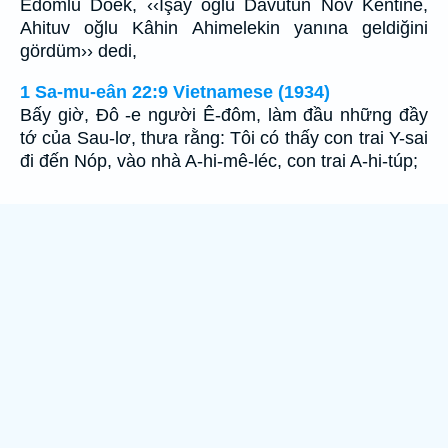
Edomlu Doek, ‹‹İşay oğlu Davutun Nov Kentine,
Ahituv oğlu Kâhin Ahimelekin yanına geldiğini
gördüm›› dedi,
1 Sa-mu-eân 22:9 Vietnamese (1934)
Bấy giờ, Ðô -e người Ê-đôm, làm đầu những đầy
tớ của Sau-lơ, thưa rằng: Tôi có thấy con trai Y-sai
đi đến Nóp, vào nhà A-hi-mê-léc, con trai A-hi-túp;