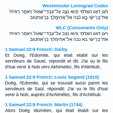
Westminster Leningrad Codex
וַיַּ֜עַן דֹּאֵ֣ג הָאֲדֹמִ֗י וְה֛וּא נִצָּ֥ב עַל־עַבְדֵֽי־שָׁא֖וּל וַיֹּאמַ֑ר רָאִ֙יתִי֙
אֶת־בֶּן־יִשַׁ֔י בָּ֣א נֹ֔בֶה אֶל־אֲחִימֶ֖לֶךְ בֶּן־אֲחִטֽוּב׃
WLC (Consonants Only)
ויען דאג האדמי והוא נצב על־עבדי־שאול ויאמר ראיתי
את־בן־ישי בא נבה אל־אחימלך בן־אחטוב׃
1 Samuel 22:9 French: Darby
Et Doeg, l'Edomite, qui etait etabli sur les
serviteurs de Sauel, repondit et dit: J'ai vu le fils
d'Isai venir à Nob vers Akhimelec, fils d'Akhitub;
1 Samuel 22:9 French: Louis Segond (1910)
Doëg, l'Edomite, qui se trouvait aussi parmi les
serviteurs de Saül, répondit: J'ai vu le fils d'Isaï
venir à Nob, auprès d'Achimélec, fils d'Achithub.
1 Samuel 22:9 French: Martin (1744)
Alors Doëg Iduméen, qui était établi sur les