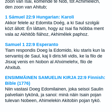
zoon van Isai, komende te Nob, tot Achimelech,
den zoon van Ahitub;
1 Sámuel 22:9 Hungarian: Karoli
Akkor felele az Edomita Doég, a ki Saul szolgái
közt állott: Én láttam, hogy az Isai fia Nóbba ment
vala az Akhitób fiához, Akhimélek paphoz.
Samuel 1 22:9 Esperanto
Tiam respondis Doeg la Edomido, kiu staris kun la
servantoj de Saul, kaj li diris:Mi vidis, ke la filo de
Jisxaj venis en Nobon al Ahximelehx, filo de
Ahxitub.
ENSIMMÄINEN SAMUELIN KIRJA 22:9 Finnish:
Bible (1776)
Niin vastasi Doeg Edomilainen, joka seisoi Saulin
palveliain tykönä, ja sanoi: minä näin Isain pojan
tulevan Nobeen, Ahimelekin Akitobin pojan tykö.