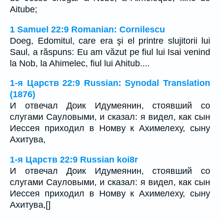
Aitube;
1 Samuel 22:9 Romanian: Cornilescu
Doeg, Edomitul, care era şi el printre slujitorii lui
Saul, a răspuns: Eu am văzut pe fiul lui Isai venind
la Nob, la Ahimelec, fiul lui Ahitub....
1-я Царств 22:9 Russian: Synodal Translation
(1876)
И отвечал Доик Идумеянин, стоявший со
слугами Сауловыми, и сказал: я видел, как сын
Иессея приходил в Номву к Ахимелеху, сыну
Ахитува,
1-я Царств 22:9 Russian koi8r
И отвечал Доик Идумеянин, стоявший со
слугами Сауловыми, и сказал: я видел, как сын
Иессея приходил в Номву к Ахимелеху, сыну
Ахитува,[]