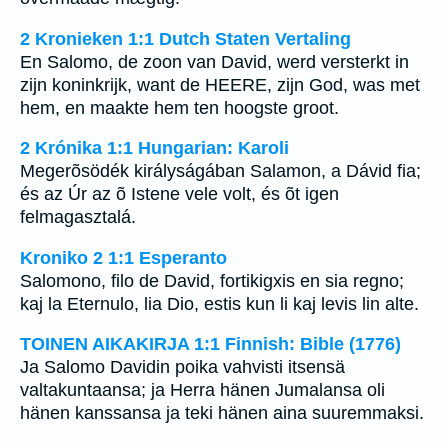
2 Kronieken 1:1 Dutch Staten Vertaling
En Salomo, de zoon van David, werd versterkt in
zijn koninkrijk, want de HEERE, zijn God, was met
hem, en maakte hem ten hoogste groot.
2 Krónika 1:1 Hungarian: Karoli
Megerõsödék királyságában Salamon, a Dávid fia;
és az Úr az õ Istene vele volt, és õt igen
felmagasztalá.
Kroniko 2 1:1 Esperanto
Salomono, filo de David, fortikigxis en sia regno;
kaj la Eternulo, lia Dio, estis kun li kaj levis lin alte.
TOINEN AIKAKIRJA 1:1 Finnish: Bible (1776)
Ja Salomo Davidin poika vahvisti itsensä
valtakuntaansa; ja Herra hänen Jumalansa oli
hänen kanssansa ja teki hänen aina suuremmaksi.