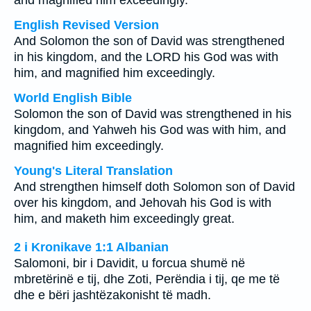
and magnified him exceedingly.
English Revised Version
And Solomon the son of David was strengthened
in his kingdom, and the LORD his God was with
him, and magnified him exceedingly.
World English Bible
Solomon the son of David was strengthened in his
kingdom, and Yahweh his God was with him, and
magnified him exceedingly.
Young's Literal Translation
And strengthen himself doth Solomon son of David
over his kingdom, and Jehovah his God is with
him, and maketh him exceedingly great.
2 i Kronikave 1:1 Albanian
Salomoni, bir i Davidit, u forcua shumë në
mbretërinë e tij, dhe Zoti, Perëndia i tij, qe me të
dhe e bëri jashtëzakonisht të madh.