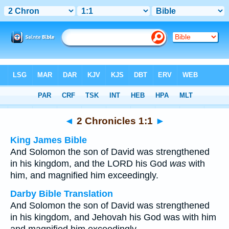
Bible
>
Multilingual
> 2 Chronicles 1:1
◄
2 Chronicles 1:1
►
King James Bible
And Solomon the son of David was strengthened
in his kingdom, and the LORD his God
was
with
him, and magnified him exceedingly.
Darby Bible Translation
And Solomon the son of David was strengthened
in his kingdom, and Jehovah his God was with him