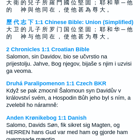
大 衛 的 兒 子 所 羅 門 國 位 堅 固 ； 耶 和 華 ─ 他
的 神 與 他 同 在 ， 使 他 甚 為 尊 大 。
歷 代 志 下 1:1 Chinese Bible: Union (Simplified)
大 卫 的 儿 子 所 罗 门 国 位 坚 固 ； 耶 和 华 ─ 他
的 神 与 他 同 在 ， 使 他 甚 为 尊 大 。
2 Chronicles 1:1 Croatian Bible
Salomon, sin Davidov, bio se učvrstio na
prijestolju. Jahve, Bog njegov, bijaše s njim i uzvisi
ga veoma.
Druhá Paralipomenon 1:1 Czech BKR
Když se pak zmocnil Šalomoun syn Davidův v
království svém, a Hospodin Bůh jeho byl s ním, a
zvelebil ho náramně:
Anden Krønikebog 1:1 Danish
Salomo, Davids Søn, fik sikret sig Magten, og
HERREN hans Gud var med ham og gjorde ham
overmaade mægtig.