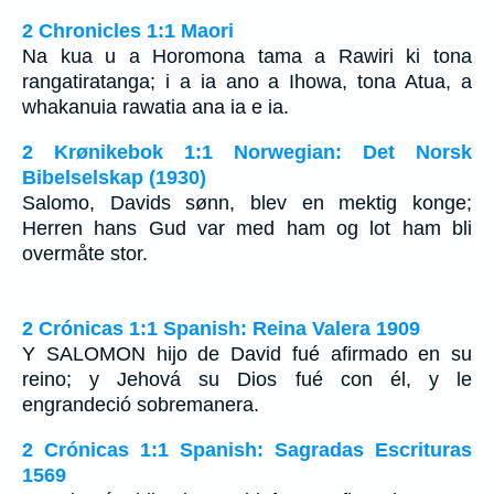
2 Chronicles 1:1 Maori
Na kua u a Horomona tama a Rawiri ki tona
rangatiratanga; i a ia ano a Ihowa, tona Atua, a
whakanuia rawatia ana ia e ia.
2 Krønikebok 1:1 Norwegian: Det Norsk
Bibelselskap (1930)
Salomo, Davids sønn, blev en mektig konge;
Herren hans Gud var med ham og lot ham bli
overmåte stor.
2 Crónicas 1:1 Spanish: Reina Valera 1909
Y SALOMON hijo de David fué afirmado en su
reino; y Jehová su Dios fué con él, y le
engrandeció sobremanera.
2 Crónicas 1:1 Spanish: Sagradas Escrituras
1569