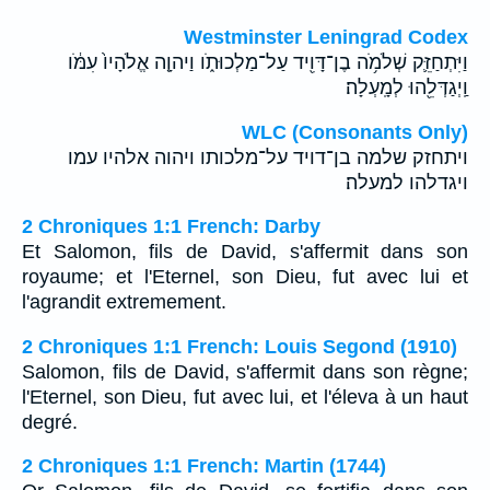
Westminster Leningrad Codex
וַיִּתְחַזֵּ֛ק שְׁלֹמֹ֥ה בֶן־דָּוִ֖יד עַל־מַלְכוּתֹ֑ו וַיהוָ֤ה אֱלֹהָיו֙ עִמֹּ֔ו
וַֽיְגַדְּלֵ֖הוּ לְמָֽעְלָה׃
WLC (Consonants Only)
ויתחזק שלמה בן־דויד על־מלכותו ויהוה אלהיו עמו
ויגדלהו למעלה׃
2 Chroniques 1:1 French: Darby
Et Salomon, fils de David, s'affermit dans son
royaume; et l'Eternel, son Dieu, fut avec lui et
l'agrandit extremement.
2 Chroniques 1:1 French: Louis Segond (1910)
Salomon, fils de David, s'affermit dans son règne;
l'Eternel, son Dieu, fut avec lui, et l'éleva à un haut
degré.
2 Chroniques 1:1 French: Martin (1744)