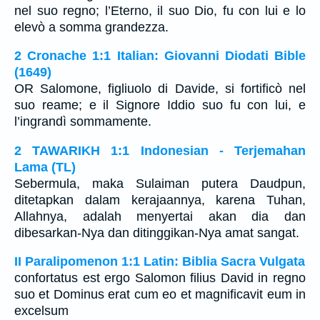
nel suo regno; l’Eterno, il suo Dio, fu con lui e lo
elevò a somma grandezza.
2 Cronache 1:1 Italian: Giovanni Diodati Bible
(1649)
OR Salomone, figliuolo di Davide, si fortificò nel
suo reame; e il Signore Iddio suo fu con lui, e
l’ingrandì sommamente.
2 TAWARIKH 1:1 Indonesian - Terjemahan
Lama (TL)
Sebermula, maka Sulaiman putera Daudpun,
ditetapkan dalam kerajaannya, karena Tuhan,
Allahnya, adalah menyertai akan dia dan
dibesarkan-Nya dan ditinggikan-Nya amat sangat.
II Paralipomenon 1:1 Latin: Biblia Sacra Vulgata
confortatus est ergo Salomon filius David in regno
suo et Dominus erat cum eo et magnificavit eum in
excelsum