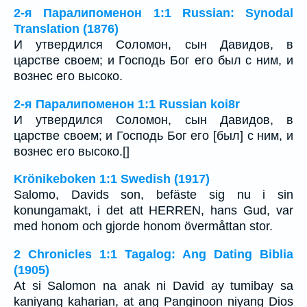
2-я Паралипоменон 1:1 Russian: Synodal
Translation (1876)
И утвердился Соломон, сын Давидов, в
царстве своем; и Господь Бог его был с ним, и
вознес его высоко.
2-я Паралипоменон 1:1 Russian koi8r
И утвердился Соломон, сын Давидов, в
царстве своем; и Господь Бог его [был] с ним, и
вознес его высоко.[]
Krönikeboken 1:1 Swedish (1917)
Salomo, Davids son, befäste sig nu i sin
konungamakt, i det att HERREN, hans Gud, var
med honom och gjorde honom övermåttan stor.
2 Chronicles 1:1 Tagalog: Ang Dating Biblia
(1905)
At si Salomon na anak ni David ay tumibay sa
kaniyang kaharian, at ang Panginoon niyang Dios