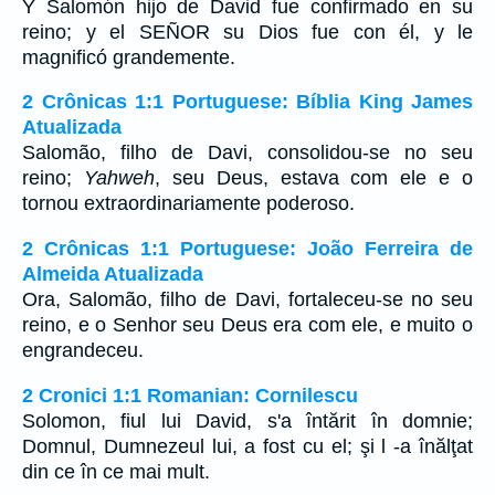
Y Salomón hijo de David fue confirmado en su
reino; y el SEÑOR su Dios fue con él, y le
magnificó grandemente.
2 Crônicas 1:1 Portuguese: Bíblia King James
Atualizada
Salomão, filho de Davi, consolidou-se no seu
reino;
Yahweh
, seu Deus, estava com ele e o
tornou extraordinariamente poderoso.
2 Crônicas 1:1 Portuguese: João Ferreira de
Almeida Atualizada
Ora, Salomão, filho de Davi, fortaleceu-se no seu
reino, e o Senhor seu Deus era com ele, e muito o
engrandeceu.
2 Cronici 1:1 Romanian: Cornilescu
Solomon, fiul lui David, s'a întărit în domnie;
Domnul, Dumnezeul lui, a fost cu el; şi l -a înălţat
din ce în ce mai mult.