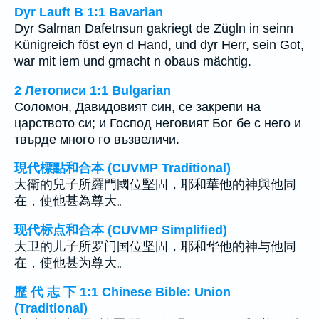
Dyr Lauft B 1:1 Bavarian
Dyr Salman Dafetnsun gakriegt de Zügln in seinn
Künigreich föst eyn d Hand, und dyr Herr, sein Got,
war mit iem und gmacht n obaus mächtig.
2 Летописи 1:1 Bulgarian
Соломон, Давидовият син, се закрепи на
царството си; и Господ неговият Бог бе с него и
твърде много го възвеличи.
現代標點和合本 (CUVMP Traditional)
大衛的兒子所羅門國位堅固，耶和華他的神與他同
在，使他甚為尊大。
现代标点和合本 (CUVMP Simplified)
大卫的儿子所罗门国位坚固，耶和华他的神与他同
在，使他甚为尊大。
歷 代 志 下 1:1 Chinese Bible: Union
(Traditional)