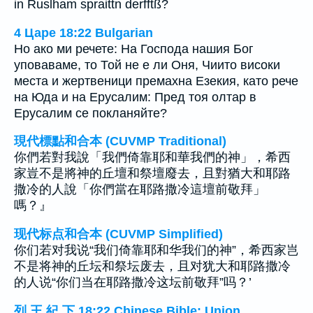
in Ruslham spraittn derfftß?
4 Царе 18:22 Bulgarian
Но ако ми речете: На Господа нашия Бог
уповаваме, то Той не е ли Оня, Чиито високи
места и жертвеници премахна Езекия, като рече
на Юда и на Ерусалим: Пред тоя олтар в
Ерусалим се покланяйте?
現代標點和合本 (CUVMP Traditional)
你們若對我說「我們倚靠耶和華我們的神」，希西
家豈不是將神的丘壇和祭壇廢去，且對猶大和耶路
撒冷的人說「你們當在耶路撒冷這壇前敬拜」
嗎？』
现代标点和合本 (CUVMP Simplified)
你们若对我说“我们倚靠耶和华我们的神”，希西家岂
不是将神的丘坛和祭坛废去，且对犹大和耶路撒冷
的人说“你们当在耶路撒冷这坛前敬拜”吗？’
列 王 紀 下 18:22 Chinese Bible: Union