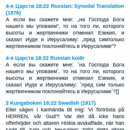
4-я Царств 18:22 Russian: Synodal Translation
(1876)
А если вы скажете мне: „на Господа Бога
нашего мы уповаем", то на того ли, которого
высоты и жертвенники отменил Езекия, и
сказал Иуде и Иерусалиму: „пред симтолько
жертвенником поклоняйтесь в Иерусалиме"?
4-я Царств 18:22 Russian koi8r
А если вы скажете мне: `на Господа Бога
нашего мы уповаем`, то на того ли, которого
высоты и жертвенники отменил Езекия, и
сказал Иуде и Иерусалиму: `пред сим только
жертвенником поклоняйтесь в Иерусалиме`?[]
2 Kungaboken 18:22 Swedish (1917)
Eller sägen I kanhända till mig: 'Vi förtrösta på
HERREN, vår Gud'? Var det då icke hans
offerhöjder och altaren Hiskia avskaffade, när han
sade till Juda och Jerusalem: 'Inför detta altare