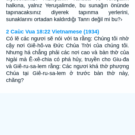
halkına, yalnız Yeruşalimde, bu sunağın önünde
tapınacaksınız diyerek tapınma yerlerini,
sunaklarını ortadan kaldırdığı Tanrı değil mi bu?›
2 Caùc Vua 18:22 Vietnamese (1934)
Có lẽ các ngươi sẽ nói với ta rằng: Chúng tôi nhờ
cậy nơi Giê-hô-va Ðức Chúa Trời của chúng tôi.
Nhưng há chẳng phải các nơi cao và bàn thờ của
Ngài mà Ê-xê-chia có phá hủy, truyền cho Giu-đa
và Giê-ru-sa-lem rằng: Các ngươi khá thờ phượng
Chúa tại Giê-ru-sa-lem ở trước bàn thờ này,
chăng?