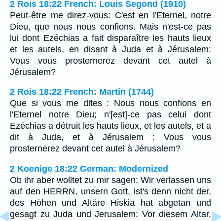
2 Rois 18:22 French: Louis Segond (1910)
Peut-être me direz-vous: C'est en l'Eternel, notre
Dieu, que nous nous confions. Mais n'est-ce pas
lui dont Ezéchias a fait disparaître les hauts lieux
et les autels, en disant à Juda et à Jérusalem:
Vous vous prosternerez devant cet autel à
Jérusalem?
2 Rois 18:22 French: Martin (1744)
Que si vous me dites : Nous nous confions en
l'Eternel notre Dieu; n'[est]-ce pas celui dont
Ezéchias a détruit les hauts lieux, et les autels, et a
dit à Juda, et à Jérusalem : Vous vous
prosternerez devant cet autel à Jérusalem?
2 Koenige 18:22 German: Modernized
Ob ihr aber wolltet zu mir sagen: Wir verlassen uns
auf den HERRN, unsern Gott, ist's denn nicht der,
des Höhen und Altäre Hiskia hat abgetan und
gesagt zu Juda und Jerusalem: Vor diesem Altar,