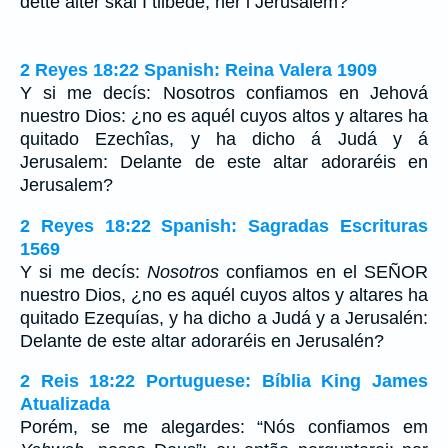
dette alter skal I tilbede, her i Jerusalem?
2 Reyes 18:22 Spanish: Reina Valera 1909
Y si me decís: Nosotros confiamos en Jehová
nuestro Dios: ¿no es aquél cuyos altos y altares ha
quitado Ezechîas, y ha dicho á Judá y á
Jerusalem: Delante de este altar adoraréis en
Jerusalem?
2 Reyes 18:22 Spanish: Sagradas Escrituras
1569
Y si me decís:
Nosotros
confiamos en el SEÑOR
nuestro Dios, ¿no es aquél cuyos altos y altares ha
quitado Ezequías, y ha dicho a Judá y a Jerusalén:
Delante de este altar adoraréis en Jerusalén?
2 Reis 18:22 Portuguese: Bíblia King James
Atualizada
Porém, se me alegardes: “Nós confiamos em