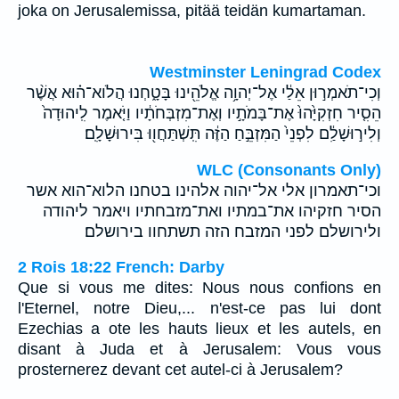
joka on Jerusalemissa, pitää teidän kumartaman.
Westminster Leningrad Codex
וְכִי־תֹאמְר֣וּן אֵלַ֔י אֶל־יְהוָ֥ה אֱלֹהֵ֖ינוּ בָּטָ֑חְנוּ הֲלֹוא־ה֗וּא אֲשֶׁ֨ר
הֵסִ֤יר חִזְקִיָּ֙הוּ֙ אֶת־בָּמֹתָ֣יו וְאֶת־מִזְבְּחֹתָ֔יו וַיֹּ֤אמֶר לִֽיהוּדָה֙
וְלִיר֣וּשָׁלִַ֔ם לִפְנֵי֙ הַמִּזְבֵּ֣חַ הַזֶּ֔ה תִּֽשְׁתַּחֲו֖וּ בִּירוּשָׁלִָֽם׃
WLC (Consonants Only)
וכי־תאמרון אלי אל־יהוה אלהינו בטחנו הלוא־הוא אשר
הסיר חזקיהו את־במתיו ואת־מזבחתיו ויאמר ליהודה
ולירושלם לפני המזבח הזה תשתחוו בירושלם׃
2 Rois 18:22 French: Darby
Que si vous me dites: Nous nous confions en
l'Eternel, notre Dieu,... n'est-ce pas lui dont
Ezechias a ote les hauts lieux et les autels, en
disant à Juda et à Jerusalem: Vous vous
prosternerez devant cet autel-ci à Jerusalem?