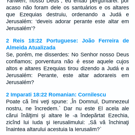
Yahweh
, nosso Deus”; eu então perguntarei: por
acaso não foram dele os santuários e os altares
que Ezequias destruiu, ordenando a Judá e
Jerusalém: ‘deveis adorar perante este altar em
Jerusalém’?
2 Reis 18:22 Portuguese: João Ferreira de
Almeida Atualizada
Se, porém, me disserdes: No Senhor nosso Deus
confiamos; porventura não é esse aquele cujos
altos e altares Ezequias tirou dizendo a Judá e a
Jerusalém: Perante, este altar adorareis em
Jerusalém?
2 Imparati 18:22 Romanian: Cornilescu
Poate că îmi veţi spune: ,În Domnul, Dumnezeul
nostru, ne încredem.` Dar nu este El acela ale
cărui înălţimi şi altare le -a îndepărtat Ezechia,
zicînd lui Iuda şi Ierusalimului: ,Să vă închinaţi
înaintea altarului acestuia la Ierusalim?`