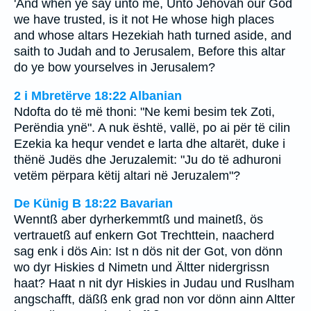
'And when ye say unto me, Unto Jehovah our God
we have trusted, is it not He whose high places
and whose altars Hezekiah hath turned aside, and
saith to Judah and to Jerusalem, Before this altar
do ye bow yourselves in Jerusalem?
2 i Mbretërve 18:22 Albanian
Ndofta do të më thoni: "Ne kemi besim tek Zoti,
Perëndia ynë". A nuk është, vallë, po ai për të cilin
Ezekia ka hequr vendet e larta dhe altarët, duke i
thënë Judës dhe Jeruzalemit: "Ju do të adhuroni
vetëm përpara këtij altari në Jeruzalem"?
De Künig B 18:22 Bavarian
Wenntß aber dyrherkemmtß und mainetß, ös
vertrauetß auf enkern Got Trechttein, naacherd
sag enk i dös Ain: Ist n dös nit der Got, von dönn
wo dyr Hiskies d Nimetn und Ältter nidergrissn
haat? Haat n nit dyr Hiskies in Judau und Ruslham
angschafft, däßß enk grad non vor dönn ainn Altter