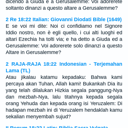
dicendo a Giuda e a Gerusalemme: Voi adorerete
soltanto dinanzi a questo altare a Gerusalemme?
2 Re 18:22 Italian: Giovanni Diodati Bible (1649)
E se voi mi dite: Noi ci confidiamo nel Signore
Iddio nostro, non è egli quello, i cui alti luoghi ed
altari Ezechia ha tolti via; e ha detto a Giuda ed a
Gerusalemme: Voi adorerete solo dinanzi a questo
Altare in Gerusalemme?
2 RAJA-RAJA 18:22 Indonesian - Terjemahan
Lama (TL)
Atau jikalau katamu kepadaku: Bahwa kami
percaya akan Tuhan, Allah kami! Bukankah Dia itu
yang telah dilalukan Hizkia segala panggung-Nya
dan mezbah-Nya, lalu titahnya kepada segala
orang Yehuda dan kepada orang isi Yeruzalem: Di
hadapan mezbah ini di Yeruzalem hendaklah kamu
sekalian menyembah sujud?