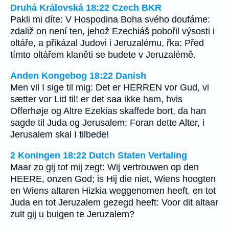
Druhá Královská 18:22 Czech BKR
Pakli mi díte: V Hospodina Boha svého doufáme:
zdaliž on není ten, jehož Ezechiáš pobořil výsosti i
oltáře, a přikázal Judovi i Jeruzalému, řka: Před
tímto oltářem klaněti se budete v Jeruzalémě.
Anden Kongebog 18:22 Danish
Men vil I sige til mig: Det er HERREN vor Gud, vi
sætter vor Lid til! er det saa ikke ham, hvis
Offerhøje og Altre Ezekias skaffede bort, da han
sagde til Juda og Jerusalem: Foran dette Alter, i
Jerusalem skal I tilbede!
2 Koningen 18:22 Dutch Staten Vertaling
Maar zo gij tot mij zegt: Wij vertrouwen op den
HEERE, onzen God; is Hij die niet, Wiens hoogten
en Wiens altaren Hizkia weggenomen heeft, en tot
Juda en tot Jeruzalem gezegd heeft: Voor dit altaar
zult gij u buigen te Jeruzalem?