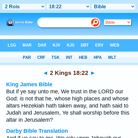
Bible
>
Multilingual
> 2 Kings 18:22
◄
2 Kings 18:22
►
King James Bible
But if ye say unto me, We trust in the LORD our
God:
is
not that he, whose high places and whose
altars Hezekiah hath taken away, and hath said to
Judah and Jerusalem, Ye shall worship before this
altar in Jerusalem?
Darby Bible Translation