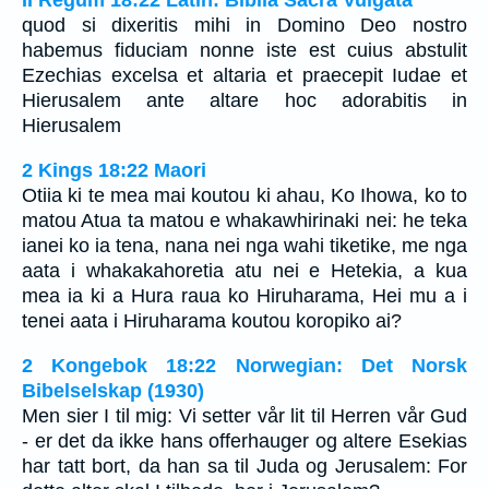
II Regum 18:22 Latin: Biblia Sacra Vulgata
quod si dixeritis mihi in Domino Deo nostro
habemus fiduciam nonne iste est cuius abstulit
Ezechias excelsa et altaria et praecepit Iudae et
Hierusalem ante altare hoc adorabitis in
Hierusalem
2 Kings 18:22 Maori
Otiia ki te mea mai koutou ki ahau, Ko Ihowa, ko to
matou Atua ta matou e whakawhirinaki nei: he teka
ianei ko ia tena, nana nei nga wahi tiketike, me nga
aata i whakakahoretia atu nei e Hetekia, a kua
mea ia ki a Hura raua ko Hiruharama, Hei mu a i
tenei aata i Hiruharama koutou koropiko ai?
2 Kongebok 18:22 Norwegian: Det Norsk
Bibelselskap (1930)
Men sier I til mig: Vi setter vår lit til Herren vår Gud
- er det da ikke hans offerhauger og altere Esekias
har tatt bort, da han sa til Juda og Jerusalem: For