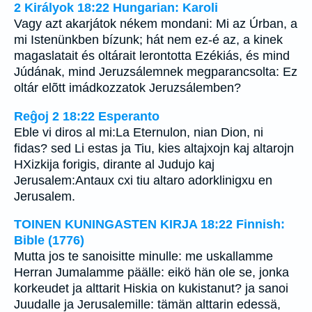
2 Királyok 18:22 Hungarian: Karoli
Vagy azt akarjátok nékem mondani: Mi az Úrban, a
mi Istenünkben bízunk; hát nem ez-é az, a kinek
magaslatait és oltárait lerontotta Ezékiás, és mind
Júdának, mind Jeruzsálemnek megparancsolta: Ez
oltár elõtt imádkozzatok Jeruzsálemben?
Reĝoj 2 18:22 Esperanto
Eble vi diros al mi:La Eternulon, nian Dion, ni
fidas? sed Li estas ja Tiu, kies altajxojn kaj altarojn
HXizkija forigis, dirante al Judujo kaj
Jerusalem:Antaux cxi tiu altaro adorklinigxu en
Jerusalem.
TOINEN KUNINGASTEN KIRJA 18:22 Finnish:
Bible (1776)
Mutta jos te sanoisitte minulle: me uskallamme
Herran Jumalamme päälle: eikö hän ole se, jonka
korkeudet ja alttarit Hiskia on kukistanut? ja sanoi
Juudalle ja Jerusalemille: tämän alttarin edessä,