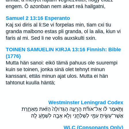
engem. Õ azonban nem akart reá hallgatni,
Samuel 2 13:16 Esperanto
Kaj sxi diris al li:Se vi forpelas min, tiam cxi tiu
granda malbono estas pli granda, ol la alia, kiun vi
faris al mi. Sed li ne volis auxskulti sxin.
TOINEN SAMUELIN KIRJA 13:16 Finnish: Bible
(1776)
Mutta hän sanoi: eikö tämä pahuus ole suurempi
kuin se toinen, jonka sinä olet tehnyt minun
kanssani, ettäs minun ajat ulos. Mutta ei hän
tahtonut kuulla häntä;
Westminster Leningrad Codex
וַתֹּ֣אמֶר לֹ֗ו אַל־אֹודֹ֞ת הָרָעָ֤ה הַגְּדֹולָה֙ הַזֹּ֔את מֵאַחֶ֛רֶת
אֲשֶׁר־עָשִׂ֥יתָ עִמִּ֖י לְשַׁלְּחֵ֑נִי וְלֹ֥א אָבָ֖ה לִשְׁמֹ֥עַֽ לָֽהּ׃
WLC (Consonants Only)