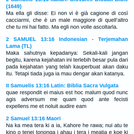
(1649)
Ma ella gli disse: Ei non vi è già cagione di così
cacciarmi, che è un male maggiore di quell’altro
che tu mi hai fatto. Ma egli non volle ascoltarla.
2 SAMUEL 13:16 Indonesian - Terjemahan
Lama (TL)
Maka sahutnya kepadanya: Sekali-kali jangan
begitu, karena kejahatan ini terlebih besar pula dari
pada kejahatan yang telah kauperbuat akan daku
itu. Tetapi tiada juga ia mau dengar akan katanya.
II Samuelis 13:16 Latin: Biblia Sacra Vulgata
quae respondit ei maius est hoc malum quod nunc
agis adversum me quam quod ante fecisti
expellens me et noluit audire eam
2 Samuel 13:16 Maori
Na ka mea tera ki a ia, Kahore he rawa; nui atu te
kino o tenei tononga i ahau i tera i meatia e koe ki