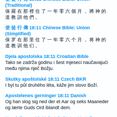
(Traditional)
保 羅 在 那 裡 住 了 一 年 零 六 個 月 ， 將 神 的
道 教 訓 他 們 。
使 徒 行 傳 18:11 Chinese Bible: Union
(Simplified)
保 罗 在 那 里 住 了 一 年 零 六 个 月 ， 将 神 的
道 教 训 他 们 。
Djela apostolska 18:11 Croatian Bible
Tako se zadrža godinu i šest mjeseci naučavajući
među njima riječ Božju.
Skutky apoštolské 18:11 Czech BKR
I byl tu půl druhého léta, káže jim slovo Boží.
Apostelenes gerninger 18:11 Danish
Og han slog sig ned der et Aar og seks Maaneder
og lærte Guds Ord iblandt dem.