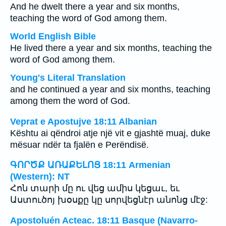
And he dwelt there a year and six months,
teaching the word of God among them.
World English Bible
He lived there a year and six months, teaching the
word of God among them.
Young's Literal Translation
and he continued a year and six months, teaching
among them the word of God.
Veprat e Apostujve 18:11 Albanian
Kështu ai qëndroi atje një vit e gjashtë muaj, duke
mësuar ndër ta fjalën e Perëndisë.
ԳՈՐԾՔ ԱՌԱՔԵԼՈՑ 18:11 Armenian
(Western): NT
Հոն տարի մը ու վեց ամիս կեցաւ, եւ
Աստուծոյ խօսքը կը սորվեցնէր անոնց մէջ:
Apostoluén Acteac. 18:11 Basque (Navarro-