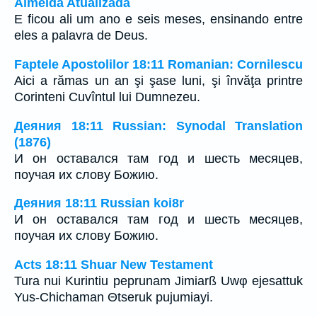
Almeida Atualizada
E ficou ali um ano e seis meses, ensinando entre
eles a palavra de Deus.
Faptele Apostolilor 18:11 Romanian: Cornilescu
Aici a rămas un an şi şase luni, şi învăţa printre
Corinteni Cuvîntul lui Dumnezeu.
Деяния 18:11 Russian: Synodal Translation
(1876)
И он оставался там год и шесть месяцев,
поучая их слову Божию.
Деяния 18:11 Russian koi8r
И он оставался там год и шесть месяцев,
поучая их слову Божию.
Acts 18:11 Shuar New Testament
Tura nui Kurintiu peprunam Jimiarß Uwφ ejesattuk
Yus-Chichaman Θtseruk pujumiayi.