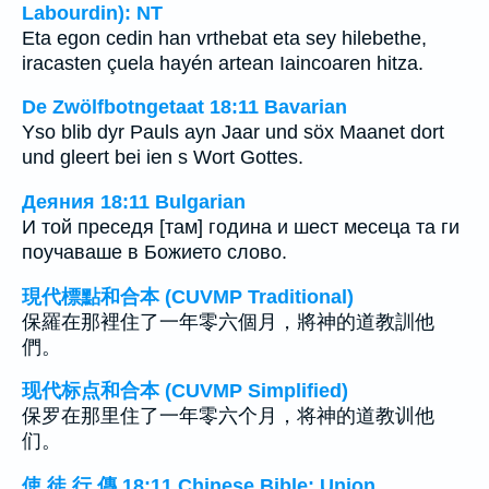
Labourdin): NT
Eta egon cedin han vrthebat eta sey hilebethe,
iracasten çuela hayén artean Iaincoaren hitza.
De Zwölfbotngetaat 18:11 Bavarian
Yso blib dyr Pauls ayn Jaar und söx Maanet dort
und gleert bei ien s Wort Gottes.
Деяния 18:11 Bulgarian
И той преседя [там] година и шест месеца та ги
поучаваше в Божието слово.
現代標點和合本 (CUVMP Traditional)
保羅在那裡住了一年零六個月，將神的道教訓他
們。
现代标点和合本 (CUVMP Simplified)
保罗在那里住了一年零六个月，将神的道教训他
们。
使 徒 行 傳 18:11 Chinese Bible: Union