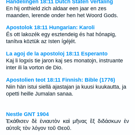
Handelingen 18:11 Dutch Staten Vertaling
En hij onthield zich aldaar een jaar en zes
maanden, lerende onder hen het Woord Gods.
Apostolok 18:11 Hungarian: Karoli
És ott lakozék egy esztendeig és hat hónapig,
tanítva köztük az Isten ígéjét.
La agoj de la apostoloj 18:11 Esperanto
Kaj li logxis tie jaron kaj ses monatojn, instruante
inter ili la vorton de Dio.
Apostolien teot 18:11 Finnish: Bible (1776)
Niin hän istui siellä ajastajan ja kuusi kuukautta, ja
opetti heille Jumalan sanaa.
Nestle GNT 1904
Ἐκάθισεν δὲ ἐνιαυτὸν καὶ μῆνας ἓξ διδάσκων ἐν
αὐτοῖς τὸν λόγον τοῦ Θεοῦ.