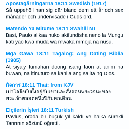
Apostagärningarna 18:11 Swedish (1917)
Så uppehöll han sig där bland dem ett år och sex
månader och undervisade i Guds ord.
Matendo Ya Mitume 18:11 Swahili NT
Basi, Paulo alikaa huko akifundisha neno la Mungu
kati yao kwa muda wa mwaka mmoja na nusu.
Mga Gawa 18:11 Tagalog: Ang Dating Biblia
(1905)
At siya'y tumahan doong isang taon at anim na
buwan, na itinuturo sa kanila ang salita ng Dios.
กิจการ 18:11 Thai: from KJV
เปาโลจึงยับยั้งอยู่กับเขาและสั่งสอนพระวจนะของ
พระเจ้าตลอดหนึ่งปีกับหกเดือน
Elçilerin İşleri 18:11 Turkish
Pavlus, orada bir buçuk yıl kaldı ve halka sürekli
Tanrının sözünü öğretti.