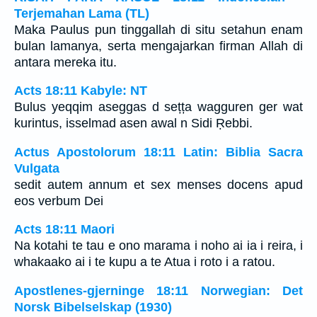
Terjemahan Lama (TL)
Maka Paulus pun tinggallah di situ setahun enam
bulan lamanya, serta mengajarkan firman Allah di
antara mereka itu.
Acts 18:11 Kabyle: NT
Bulus yeqqim aseggas d sețța wagguren ger wat
kurintus, isselmad asen awal n Sidi Ṛebbi.
Actus Apostolorum 18:11 Latin: Biblia Sacra
Vulgata
sedit autem annum et sex menses docens apud
eos verbum Dei
Acts 18:11 Maori
Na kotahi te tau e ono marama i noho ai ia i reira, i
whakaako ai i te kupu a te Atua i roto i a ratou.
Apostlenes-gjerninge 18:11 Norwegian: Det
Norsk Bibelselskap (1930)