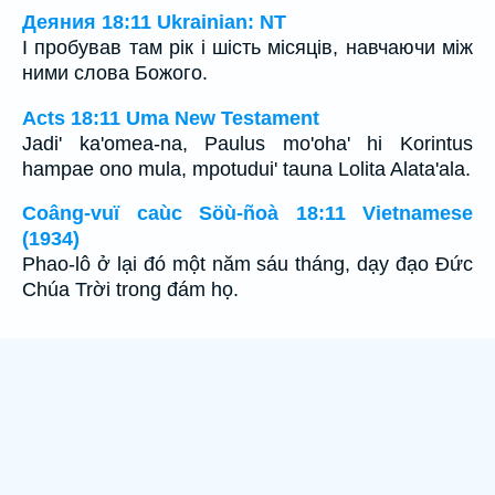
Деяния 18:11 Ukrainian: NT
І пробував там рік і шість місяців, навчаючи між
ними слова Божого.
Acts 18:11 Uma New Testament
Jadi' ka'omea-na, Paulus mo'oha' hi Korintus
hampae ono mula, mpotudui' tauna Lolita Alata'ala.
Coâng-vuï caùc Söù-ñoà 18:11 Vietnamese
(1934)
Phao-lô ở lại đó một năm sáu tháng, dạy đạo Ðức
Chúa Trời trong đám họ.