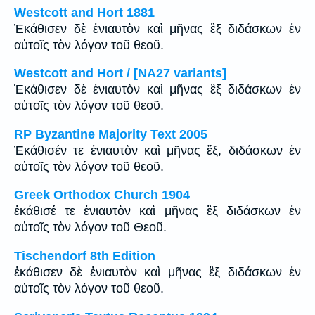
Westcott and Hort 1881
Ἐκάθισεν δὲ ἐνιαυτὸν καὶ μῆνας ἓξ διδάσκων ἐν
αὐτοῖς τὸν λόγον τοῦ θεοῦ.
Westcott and Hort / [NA27 variants]
Ἐκάθισεν δὲ ἐνιαυτὸν καὶ μῆνας ἓξ διδάσκων ἐν
αὐτοῖς τὸν λόγον τοῦ θεοῦ.
RP Byzantine Majority Text 2005
Ἐκάθισέν τε ἐνιαυτὸν καὶ μῆνας ἕξ, διδάσκων ἐν
αὐτοῖς τὸν λόγον τοῦ θεοῦ.
Greek Orthodox Church 1904
ἐκάθισέ τε ἐνιαυτὸν καὶ μῆνας ἓξ διδάσκων ἐν
αὐτοῖς τὸν λόγον τοῦ Θεοῦ.
Tischendorf 8th Edition
ἐκάθισεν δὲ ἐνιαυτὸν καὶ μῆνας ἓξ διδάσκων ἐν
αὐτοῖς τὸν λόγον τοῦ θεοῦ.