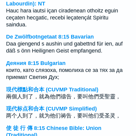
Labourdin): NT
Hauc hara iautsi içan ciradenean othoitz eguin
ceçaten hecgatic, recebi leçatençát Spiritu
saindua.
De Zwölfbotngetaat 8:15 Bavarian
Daa giengend s aushin und gabettnd für ien, auf
däß s önn Heilignen Geist empfangend.
Деяния 8:15 Bulgarian
които, като слязоха, помолиха се за тях за да
приемат Светия Дух;
現代標點和合本 (CUVMP Traditional)
兩個人到了，就為他們禱告，要叫他們受聖靈，
现代标点和合本 (CUVMP Simplified)
两个人到了，就为他们祷告，要叫他们受圣灵，
使 徒 行 傳 8:15 Chinese Bible: Union
(Traditional)