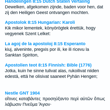
Handelingen 8:15 Dutch Staten Vertaling
Dewelken, afgekomen zijnde, baden voor hen, dat
zij den Heiligen Geest ontvangen mochten.
Apostolok 8:15 Hungarian: Karoli
Kik mikor lementek, könyörögtek érettük, hogy
vegyenek Szent Lelket:
La agoj de la apostoloj 8:15 Esperanto
kiuj, alveninte, pregxis por ili, ke ili ricevu la
Sanktan Spiriton,
Apostolien teot 8:15 Finnish: Bible (1776)
Jotka, kuin he sinne tulivat alas, rukoilivat niiden
edestä, että he olisivat saaneet Pyhän Hengen;
Nestle GNT 1904
οἵτινες καταβάντες προσηύξαντο περὶ αὐτῶν ὅπως
λάβωσιν Πνεῦμα Ἅγιον·