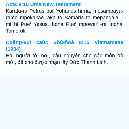
Acts 8:15 Uma New Testament
Karata-ra Petrus pai' Yohanes hi ria, mosampaya-
ramo mpekakae-raka to Samaria to mepangala' -
mi hi Pue' Yesus, bona Pue' mpowai' -ra Inoha'
Tomoroli'.
Coâng-vuï caùc Söù-ñoà 8:15 Vietnamese
(1934)
Hai người tới nơi, cầu nguyện cho các môn đồ
mới, để cho được nhận lấy Ðức Thánh Linh.