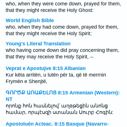
who, when they were come down, prayed for them,
that they might receive the Holy Ghost:
World English Bible
who, when they had come down, prayed for them,
that they might receive the Holy Spirit;
Young's Literal Translation
who having come down did pray concerning them,
that they may receive the Holy Spirit, --
Veprat e Apostujve 8:15 Albanian
Kur këta arritën, u lutën për ta, që të merrnin
Frymën e Shenjtë,
ԳՈՐԾՔ ԱՌԱՔԵԼՈՑ 8:15 Armenian (Western):
NT
որոնք հոն հասնելով՝ աղօթեցին անոնց
համար, որպէսզի ստանան Սուրբ Հոգին:
Apostoluén Acteac. 8:15 Basque (Navarro-