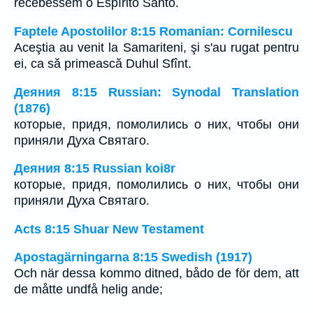
recebessem o Espírito Santo.
Faptele Apostolilor 8:15 Romanian: Cornilescu
Aceştia au venit la Samariteni, şi s'au rugat pentru
ei, ca să primească Duhul Sfînt.
Деяния 8:15 Russian: Synodal Translation
(1876)
которые, придя, помолились о них, чтобы они
приняли Духа Святаго.
Деяния 8:15 Russian koi8r
которые, придя, помолились о них, чтобы они
приняли Духа Святаго.
Acts 8:15 Shuar New Testament
Apostagärningarna 8:15 Swedish (1917)
Och när dessa kommo ditned, bådo de för dem, att
de måtte undfå helig ande;