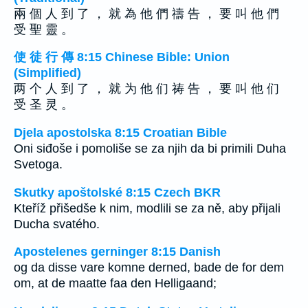
兩 個 人 到 了 ， 就 為 他 們 禱 告 ， 要 叫 他 們
受 聖 靈 。
使 徒 行 傳 8:15 Chinese Bible: Union
(Simplified)
两 个 人 到 了 ， 就 为 他 们 祷 告 ， 要 叫 他 们
受 圣 灵 。
Djela apostolska 8:15 Croatian Bible
Oni siđoše i pomoliše se za njih da bi primili Duha
Svetoga.
Skutky apoštolské 8:15 Czech BKR
Kteříž přišedše k nim, modlili se za ně, aby přijali
Ducha svatého.
Apostelenes gerninger 8:15 Danish
og da disse vare komne derned, bade de for dem
om, at de maatte faa den Helligaand;