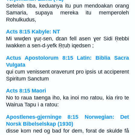
Setelah tiba, keduanya itu pun mendoakan orang
Samaria, supaya mereka itu memperoleh
Rohulkudus,
Acts 8:15 Kabyle: NT
Mi wwḍen ɣuṛ-sen, dɛan fell asen ɣer Sidi Ṛebbi
iwakken a sen-d-yefk Ṛṛuḥ iqedsen ;
Actus Apostolorum 8:15 Latin: Biblia Sacra
Vulgata
qui cum venissent oraverunt pro ipsis ut acciperent
Spiritum Sanctum
Acts 8:15 Maori
No to raua taenga iho, ka inoi mo ratou, kia riro te
Wairua Tapu i a ratou:
Apostlenes-gjerninge 8:15 Norwegian: Det
Norsk Bibelselskap (1930)
disse kom ned og bad for dem, forat de skulde få