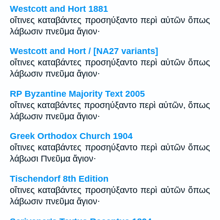
Westcott and Hort 1881
οἵτινες καταβάντες προσηύξαντο περὶ αὐτῶν ὅπως
λάβωσιν πνεῦμα ἅγιον·
Westcott and Hort / [NA27 variants]
οἵτινες καταβάντες προσηύξαντο περὶ αὐτῶν ὅπως
λάβωσιν πνεῦμα ἅγιον·
RP Byzantine Majority Text 2005
οἵτινες καταβάντες προσηύξαντο περὶ αὐτῶν, ὅπως
λάβωσιν πνεῦμα ἅγιον·
Greek Orthodox Church 1904
οἵτινες καταβάντες προσηύξαντο περὶ αὐτῶν ὅπως
λάβωσι Πνεῦμα ἅγιον·
Tischendorf 8th Edition
οἵτινες καταβάντες προσηύξαντο περὶ αὐτῶν ὅπως
λάβωσιν πνεῦμα ἅγιον·