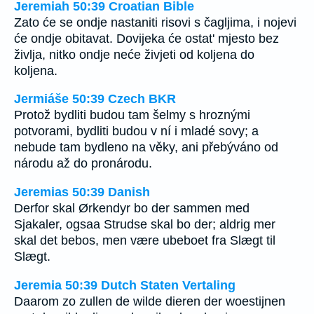
Jeremiah 50:39 Croatian Bible
Zato će se ondje nastaniti risovi s čagljima, i nojevi
će ondje obitavat. Dovijeka će ostat' mjesto bez
življa, nitko ondje neće živjeti od koljena do
koljena.
Jermiáše 50:39 Czech BKR
Protož bydliti budou tam šelmy s hroznými
potvorami, bydliti budou v ní i mladé sovy; a
nebude tam bydleno na věky, ani přebýváno od
národu až do pronárodu.
Jeremias 50:39 Danish
Derfor skal Ørkendyr bo der sammen med
Sjakaler, ogsaa Strudse skal bo der; aldrig mer
skal det bebos, men være ubeboet fra Slægt til
Slægt.
Jeremia 50:39 Dutch Staten Vertaling
Daarom zo zullen de wilde dieren der woestijnen