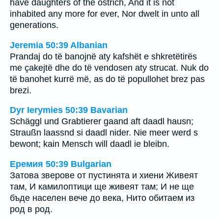
have daughters of the ostrich, And it is not
inhabited any more for ever, Nor dwelt in unto all
generations.
Jeremia 50:39 Albanian
Prandaj do të banojnë aty kafshët e shkretëtirës
me çakejtë dhe do të vendosen aty strucat. Nuk do
të banohet kurrë më, as do të popullohet brez pas
brezi.
Dyr Ierymies 50:39 Bavarian
Schäggl und Grabtierer gaand aft daadl hausn;
Straußn laassnd si daadl nider. Nie meer werd s
bewont; kain Mensch will daadl ie bleibn.
Еремия 50:39 Bulgarian
Затова зверове от пустинята и хиени Живеят
там, И камилоптици ще живеят там; И не ще
бъде населен вече до века, Нито обитаем из
род в род.