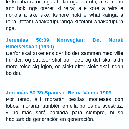
te koraha ratou ngatahi ko nga wuruhi, a ka noho
ano hoki nga otereti ki reira; a e kore a reira e
nohoia a ake ake; kahore hoki e whai kainga a
reira i tetahi whakatupuranga ki tetahi whakatupura
nga.
Jeremias 50:39 Norwegian: Det Norsk
Bibelselskap (1930)
Derfor skal ørkenens dyr bo der sammen med ville
hunder, og strutser skal bo i det; og det skal aldri
mere reise sig igjen, og slekt efter slekt skal ingen
bo der.
Jeremías 50:39 Spanish: Reina Valera 1909
Por tanto, allí morarán bestias monteses con
lobos, morarán también en ella pollos de avestruz:
y no más será poblada para siempre, ni se
habitará de generación en generación.