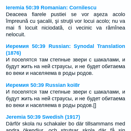
Ieremia 50:39 Romanian: Cornilescu
Deaceea fiarele pustiei se vor aşeza acolo
împreună cu şacalii, şi struţii vor locui acolo; nu va
mai fi locuit niciodată, ci vecinic va rămînea
nelocuit.
Иеремия 50:39 Russian: Synodal Translation
(1876)
И поселятся там степные звери с шакалами, и
будут жить на ней страусы, и не будет обитаема
во веки и населяема в роды родов.
Иеремия 50:39 Russian koi8r
И поселятся там степные звери с шакалами, и
будут жить на ней страусы, и не будет обитаема
во веки и населяема в роды родов.[]
Jeremia 50:39 Swedish (1917)
Därför skola nu schakaler bo där tillsammans med
andra ökendjur, och strutsar skola där få sin