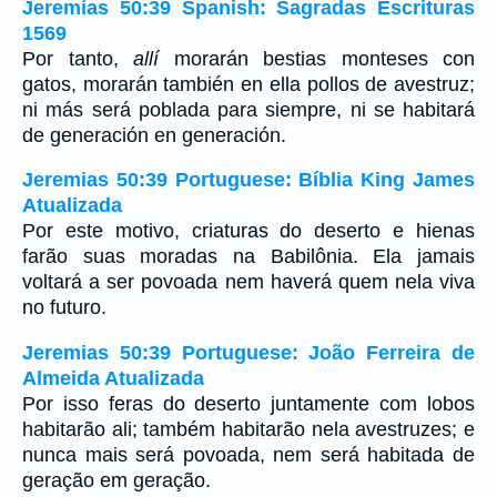
Jeremías 50:39 Spanish: Sagradas Escrituras
1569
Por tanto,
allí
morarán bestias monteses con
gatos, morarán también en ella pollos de avestruz;
ni más será poblada para siempre, ni se habitará
de generación en generación.
Jeremias 50:39 Portuguese: Bíblia King James
Atualizada
Por este motivo, criaturas do deserto e hienas
farão suas moradas na Babilônia. Ela jamais
voltará a ser povoada nem haverá quem nela viva
no futuro.
Jeremias 50:39 Portuguese: João Ferreira de
Almeida Atualizada
Por isso feras do deserto juntamente com lobos
habitarão ali; também habitarão nela avestruzes; e
nunca mais será povoada, nem será habitada de
geração em geração.