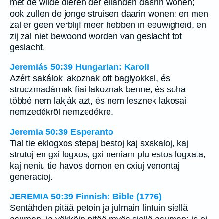
met de wilde dieren der eilanden daarin wonen;
ook zullen de jonge struisen daarin wonen; en men
zal er geen verblijf meer hebben in eeuwigheid, en
zij zal niet bewoond worden van geslacht tot
geslacht.
Jeremiás 50:39 Hungarian: Karoli
Azért sakálok lakoznak ott baglyokkal, és
struczmadárnak fiai lakoznak benne, és soha
többé nem lakják azt, és nem lesznek lakosai
nemzedékrõl nemzedékre.
Jeremia 50:39 Esperanto
Tial tie eklogxos stepaj bestoj kaj sxakaloj, kaj
strutoj en gxi logxos; gxi neniam plu estos logxata,
kaj neniu tie havos domon en cxiuj venontaj
generacioj.
JEREMIA 50:39 Finnish: Bible (1776)
Sentähden pitää petoin ja julmain lintuin siellä