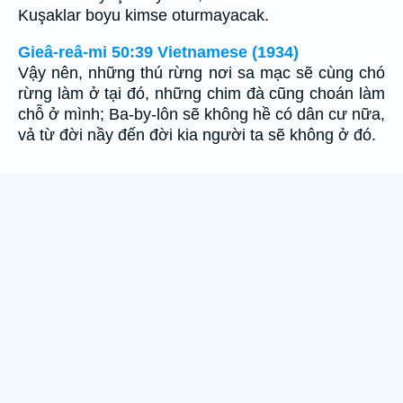
Kuşaklar boyu kimse oturmayacak.
Gieâ-reâ-mi 50:39 Vietnamese (1934)
Vậy nên, những thú rừng nơi sa mạc sẽ cùng chó
rừng làm ở tại đó, những chim đà cũng choán làm
chỗ ở mình; Ba-by-lôn sẽ không hề có dân cư nữa,
vả từ đời nầy đến đời kia người ta sẽ không ở đó.