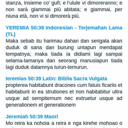
stanza, insieme co’ gufi; e l’ulule vi dimoreranno; e
non sarà giammai più abitata; e giammai, per
niuna età, non vi si dimorerà più.
YEREMIA 50:39 Indonesian - Terjemahan Lama
(TL)
Maka sebab itu harimau dahan dan serigala akan
duduk di sana dan burung untapun mendapat
tempatnya; maka tiada ia didiami lagi sampai
selama-lamanya dan seorang manusiapun tiada
lagi duduk dalamnya turun-temurun.
Ieremias 50:39 Latin: Biblia Sacra Vulgata
propterea habitabunt dracones cum fatuis ficariis et
habitabunt in ea strutiones et non habitabitur ultra
usque ad sempiternum nec extruetur usque ad
generationem et generationem
Jeremiah 50:39 Maori
Mo reira ka nohoia a reira e nga kirehe mohoao o