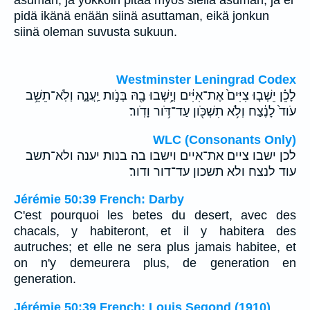
asuman, ja yökköin pitää myös siellä asuman; ja ei
pidä ikänä enään siinä asuttaman, eikä jonkun
siinä oleman suvusta sukuun.
Westminster Leningrad Codex
לָכֵ֗ן יֵשְׁב֤וּ צִיִּים֙ אֶת־אִיִּ֔ים וְיָ֥שְׁבוּ בָ֖הּ בְּנֹ֣ות יַֽעֲנָ֑ה וְלֹֽא־תֵשֵׁ֥ב
עֹוד֙ לָנֶ֔צַח וְלֹ֥א תִשְׁכֹּ֖ון עַד־דֹּ֥ור וָדֹֽור׃
WLC (Consonants Only)
לכן ישבו ציים את־איים וישבו בה בנות יענה ולא־תשב
עוד לנצח ולא תשכון עד־דור ודור׃
Jérémie 50:39 French: Darby
C'est pourquoi les betes du desert, avec des
chacals, y habiteront, et il y habitera des
autruches; et elle ne sera plus jamais habitee, et
on n'y demeurera plus, de generation en
generation.
Jérémie 50:39 French: Louis Segond (1910)