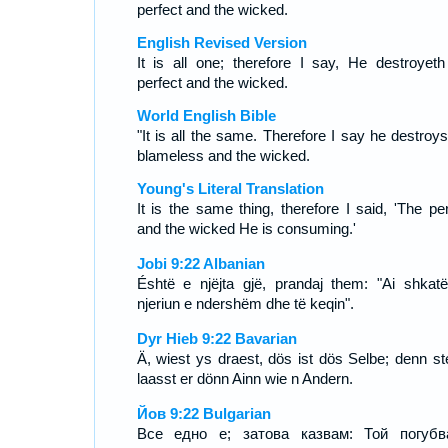
perfect and the wicked.
English Revised Version
It is all one; therefore I say, He destroyeth
perfect and the wicked.
World English Bible
"It is all the same. Therefore I say he destroys
blameless and the wicked.
Young's Literal Translation
It is the same thing, therefore I said, 'The per
and the wicked He is consuming.'
Jobi 9:22 Albanian
Éshtë e njëjta gjë, prandaj them: "Ai shkatë
njeriun e ndershëm dhe të keqin".
Dyr Hieb 9:22 Bavarian
Ä, wiest ys draest, dös ist dös Selbe; denn st
laasst er dönn Ainn wie n Andern.
Йов 9:22 Bulgarian
Все едно е; затова казвам: Той погуб