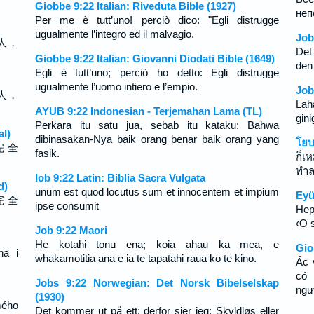
Giobbe 9:22 Italian: Riveduta Bible (1927)
неп
Per me è tutt’uno! perciò dico: "Egli distrugge
ugualmente l’integro ed il malvagio.
Job
人，
Det
Giobbe 9:22 Italian: Giovanni Diodati Bible (1649)
den 
Egli è tutt’uno; perciò ho detto: Egli distrugge
ugualmente l’uomo intiero e l’empio.
Job
人，
Lah
AYUB 9:22 Indonesian - Terjemahan Lama (TL)
gin
Perkara itu satu jua, sebab itu kataku: Bahwa
al)
dibinasakan-Nya baik orang benar baik orang yang
โยบ
完 全
fasik.
ก็เ
ทำล
Iob 9:22 Latin: Biblia Sacra Vulgata
d)
unum est quod locutus sum et innocentem et impium
Eyü
完 全
ipse consumit
Hep
‹O 
Job 9:22 Maori
He kotahi tonu ena; koia ahau ka mea, e
Gio
na i
whakamotitia ana e ia te tapatahi raua ko te kino.
Ác 
có 
Jobs 9:22 Norwegian: Det Norsk Bibelselskap
ngư
(1930)
mého
Det kommer ut på ett; derfor sier jeg: Skyldløs eller