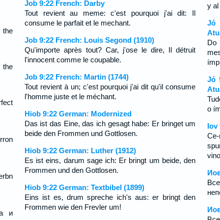
Job 9:22 French: Darby
y a
Tout revient au meme: c'est pourquoi j'ai dit: Il
consume le parfait et le mechant.
Jó
 the
Atu
Job 9:22 French: Louis Segond (1910)
Do 
Qu'importe après tout? Car, j'ose le dire, Il détruit
mes
l'innocent comme le coupable.
ímp
 the
Job 9:22 French: Martin (1744)
Jó 
Tout revient à un; c'est pourquoi j'ai dit qu'il consume
Atu
l'homme juste et le méchant.
Tud
fect
o í
Hiob 9:22 German: Modernized
Das ist das Eine, das ich gesagt habe: Er bringet um
Iov
beide den Frommen und Gottlosen.
Ce-
rron
spu
Hiob 9:22 German: Luther (1912)
vino
Es ist eins, darum sage ich: Er bringt um beide, den
Frommen und den Gottlosen.
Иов
erbn
Все
Hiob 9:22 German: Textbibel (1899)
неп
Eins ist es, drum spreche ich's aus: er bringt den
Frommen wie den Frevler um!
Иов
ва и
Все