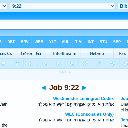
◄
Job 9:22
►
Westminster Leningrad Codex
Job
yeth
אַחַ֗ת הִ֥יא עַל־כֵּ֥ן אָמַ֑רְתִּי תָּ֥ם וְ֝רָשָׁ֗ע ה֣וּא מְכַלֶּֽה׃
Una
él 
WLC (Consonants Only)
אחת היא על־כן אמרתי תם ורשע הוא מכלה׃
Job
 the
Una