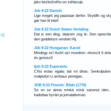
jako bezbožného on zahlazuje.
Job 9:22 Danish
Lige meget; jeg paastaar derfor: Skyldfri og sky
gør han til intet!
Job 9:22 Dutch Staten Vertaling
Dat is een ding, daarom zeg ik: Den oprecht
den goddeloze verdoet Hij.
Jób 9:22 Hungarian: Karoli
Mindegy ez! Azért azt mondom: elveszít õ ártat
és gonoszt!
Ijob 9:22 Esperanto
CXio estas egala; tial mi diras: Senkulpulon
malpiulon Li ambaux pereigas.
JOB 9:22 Finnish: Bible (1776)
Se on se ainoa minkä minä sanonut olen,
kadottaa hyvän ja jumalattoman.