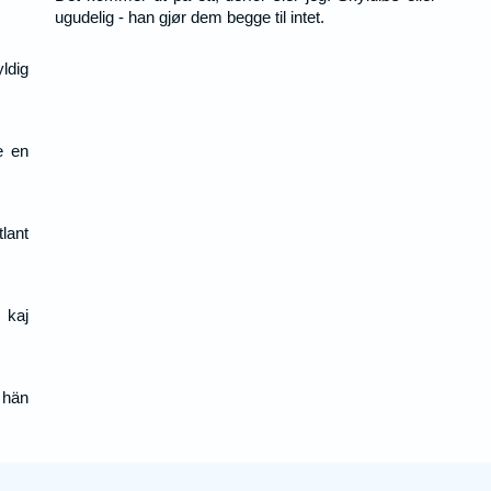
ugudelig - han gjør dem begge til intet.
ldig
e en
lant
 kaj
 hän