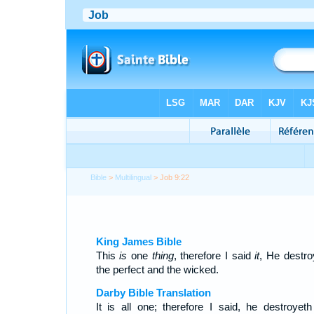
Bible
>
Multilingual
> Job 9:22
King James Bible
This
is
one
thing
, therefore I said
it
, He destro
the perfect and the wicked.
Darby Bible Translation
It is all one; therefore I said, he destroyeth