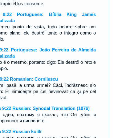
l impío él los consume.
 9:22 Portuguese: Bíblia King James
alizada
meu ponto de vista, tudo ocorre sobre um
mo plano: ele destrói tanto o íntegro como o
io.
9:22 Portuguese: João Ferreira de Almeida
alizada
o é o mesmo, portanto digo: Ele destrói o reto e
mpio.
 9:22 Romanian: Cornilescu
mi pasă la urma urmei? Căci, îndrăznesc s'o
n: El nimiceşte pe cel nevinovat ca şi pe cel
vat.
 9:22 Russian: Synodal Translation (1876)
 одно; поэтому я сказал, что Он губит и
орочного и виновного.
 9:22 Russian koi8r
 одно; поэтому я сказал, что Он губит и