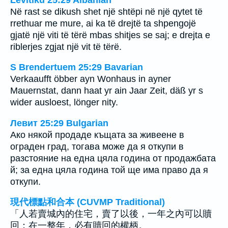
Në rast se dikush shet një shtëpi në një qytet të
rrethuar me mure, ai ka të drejtë ta shpengojë
gjatë një viti të tërë mbas shitjes se saj; e drejta e
riblerjes zgjat një vit të tërë.
S Brendertuem 25:29 Bavarian
Verkaaufft öbber ayn Wonhaus in ayner
Mauernstat, dann haat yr ain Jaar Zeit, däß yr s
wider ausloest, lönger nity.
Левит 25:29 Bulgarian
Ако някой продаде къщата за живеене в
ограден град, тогава може да я откупи в
разстояние на една цяла година от продажбата
й; за една цяла година той ще има право да я
откупи.
現代標點和合本 (CUVMP Traditional)
「人若賣城內的住宅，賣了以後，一年之內可以贖
回；在一整年，必有贖回的權柄。