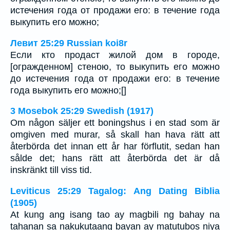
истечения года от продажи его: в течение года
выкупить его можно;
Левит 25:29 Russian koi8r
Если кто продаст жилой дом в городе,
[огражденном] стеною, то выкупить его можно
до истечения года от продажи его: в течение
года выкупить его можно;[]
3 Mosebok 25:29 Swedish (1917)
Om någon säljer ett boningshus i en stad som är
omgiven med murar, så skall han hava rätt att
återbörda det innan ett år har förflutit, sedan han
sålde det; hans rätt att återbörda det är då
inskränkt till viss tid.
Leviticus 25:29 Tagalog: Ang Dating Biblia
(1905)
At kung ang isang tao ay magbili ng bahay na
tahanan sa nakukutaang bayan ay matutubos niya