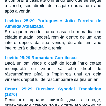
a comprar a casa até o final do ano que se segue
à venda; seu direito de resgate durará um ano
após a venda.
Levítico 25:29 Portuguese: João Ferreira de
Almeida Atualizada
Se alguém vender uma casa de moradia em
cidade murada, poderá remi-la dentro de um ano
inteiro depois da sua venda; durante um ano
inteiro terá o direito de a remir.
Levitic 25:29 Romanian: Cornilescu
Dacă un om vinde o casă de locuit într'o cetate
înconjurată cu ziduri, să aibă drept de
răscumpărare pînă la împlinirea unui an dela
vînzare; dreptul lui de răscumpărare să ţină un an.
Левит 25:29 Russian: Synodal Translation
(1876)
Если кто продаст жилой дом в городе,
огражденном стеною, то выкупить его можно до