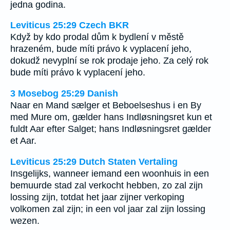
jedna godina.
Leviticus 25:29 Czech BKR
Když by kdo prodal dům k bydlení v městě
hrazeném, bude míti právo k vyplacení jeho,
dokudž nevyplní se rok prodaje jeho. Za celý rok
bude míti právo k vyplacení jeho.
3 Mosebog 25:29 Danish
Naar en Mand sælger et Beboelseshus i en By
med Mure om, gælder hans Indløsningsret kun et
fuldt Aar efter Salget; hans Indløsningsret gælder
et Aar.
Leviticus 25:29 Dutch Staten Vertaling
Insgelijks, wanneer iemand een woonhuis in een
bemuurde stad zal verkocht hebben, zo zal zijn
lossing zijn, totdat het jaar zijner verkoping
volkomen zal zijn; in een vol jaar zal zijn lossing
wezen.