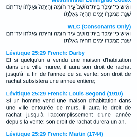
וְאִ֗ישׁ כִּֽי־יִמְכֹּ֤ר בֵּית־מֹושַׁב֙ עִ֣יר חֹומָ֔ה וְהָיְתָה֙ גְּאֻלָּתֹ֔ו עַד־תֹּ֖ם
שְׁנַ֣ת מִמְכָּרֹ֑ו יָמִ֖ים תִּהְיֶ֥ה גְאֻלָּתֹֽו׃
WLC (Consonants Only)
ואיש כי־ימכר בית־מושב עיר חומה והיתה גאלתו עד־תם
שנת ממכרו ימים תהיה גאלתו׃
Lévitique 25:29 French: Darby
Et si quelqu'un a vendu une maison d'habitation
dans une ville muree, il aura son droit de rachat
jusqu'à la fin de l'annee de sa vente: son droit de
rachat subsistera une annee entiere;
Lévitique 25:29 French: Louis Segond (1910)
Si un homme vend une maison d'habitation dans
une ville entourée de murs, il aura le droit de
rachat jusqu'à l'accomplissement d'une année
depuis la vente; son droit de rachat durera un an.
Lévitique 25:29 French: Martin (1744)