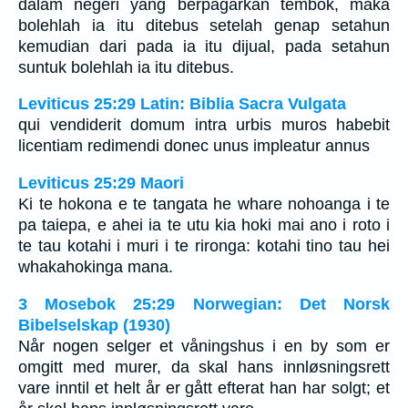
dalam negeri yang berpagarkan tembok, maka
bolehlah ia itu ditebus setelah genap setahun
kemudian dari pada ia itu dijual, pada setahun
suntuk bolehlah ia itu ditebus.
Leviticus 25:29 Latin: Biblia Sacra Vulgata
qui vendiderit domum intra urbis muros habebit
licentiam redimendi donec unus impleatur annus
Leviticus 25:29 Maori
Ki te hokona e te tangata he whare nohoanga i te
pa taiepa, e ahei ia te utu kia hoki mai ano i roto i
te tau kotahi i muri i te rironga: kotahi tino tau hei
whakahokinga mana.
3 Mosebok 25:29 Norwegian: Det Norsk
Bibelselskap (1930)
Når nogen selger et våningshus i en by som er
omgitt med murer, da skal hans innløsningsrett
vare inntil et helt år er gått efterat han har solgt; et