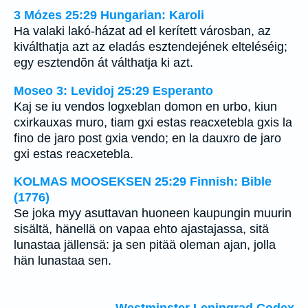
3 Mózes 25:29 Hungarian: Karoli
Ha valaki lakó-házat ad el kerített városban, az
kiválthatja azt az eladás esztendejének elteléséig;
egy esztendõn át válthatja ki azt.
Moseo 3: Levidoj 25:29 Esperanto
Kaj se iu vendos logxeblan domon en urbo, kiun
cxirkauxas muro, tiam gxi estas reacxetebla gxis la
fino de jaro post gxia vendo; en la dauxro de jaro
gxi estas reacxetebla.
KOLMAS MOOSEKSEN 25:29 Finnish: Bible
(1776)
Se joka myy asuttavan huoneen kaupungin muurin
sisältä, hänellä on vapaa ehto ajastajassa, sitä
lunastaa jällensä: ja sen pitää oleman ajan, jolla
hän lunastaa sen.
Westminster Leningrad Codex