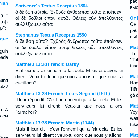
ра
ian
Scrivener's Textus Receptus 1894
выб
ὁ δὲ ἔφη αὐτοῖς, Ἐχθρὸς ἄνθρωπος τοῦτο ἐποίησεν.
ծ է
οἱ δὲ δοῦλοι εἶπον αὐτῷ, Θέλεις οὖν ἀπελθόντες
От 
ստի
συλλέξωμεν αὐτά;
Он 
ք”:
ра
Stephanus Textus Receptus 1550
выб
sque
ὁ δὲ ἔφη αὐτοῖς Ἐχθρὸς ἄνθρωπος τοῦτο ἐποίησεν
οἱ δὲ δοῦλοι εἶπον αὐτῷ Θέλεις οὖν ἀπελθόντες
Mat
guin
συλλέξωμεν αὐτά
`Tu
bada
'`T
Matthieu 13:28 French: Darby
tus
Et il leur dit: Un ennemi a fait cela. Et les esclaves lui
dirent: Veux-tu donc que nous allions et que nous la
Mat
hund
cueillions?
Han
etz?
Tjän
Matthieu 13:28 French: Louis Segond (1910)
gå å
Il leur répondit: C'est un ennemi qui a fait cela. Et les
serviteurs lui dirent: Veux-tu que nous allions
Mat
а. А
l'arracher?
Yey
идем
wat
Matthieu 13:28 French: Martin (1744)
tuk
Mais il leur dit : c'est l'ennemi qui a fait cela. Et les
serviteurs lui dirent : veux-tu donc que nous y allions,
Mat