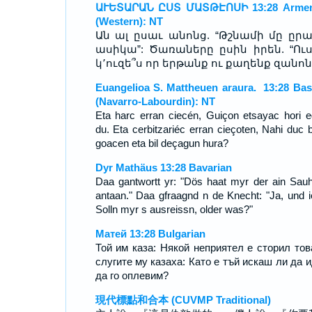
ԱՒԵՏԱՐԱՆ ԸՍՏ ՄԱՏԹԷՈՍԻ 13:28 Armen
(Western): NT
Ան ալ ըսաւ անոնց. “Թշնամի մը ըրա
ասիկա”: Ծառաները ըսին իրեն. “Ու
կ՚ուզե՞ս որ երթանք ու քաղենք զանոն
Euangelioa S. Mattheuen araura. 13:28 Ba
(Navarro-Labourdin): NT
Eta harc erran ciecén, Guiçon etsayac hori e
du. Eta cerbitzariéc erran cieçoten, Nahi duc 
goacen eta bil deçagun hura?
Dyr Mathäus 13:28 Bavarian
Daa gantwortt yr: "Dös haat myr der ain Sau
antaan." Daa gfraagnd n de Knecht: "Ja, und i
Solln myr s ausreissn, older was?"
Матей 13:28 Bulgarian
Той им каза: Някой неприятел е сторил тов
слугите му казаха: Като е тъй искаш ли да 
да го оплевим?
現代標點和合本 (CUVMP Traditional)