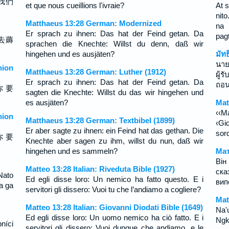
我們
et que nous cueillions l'ivraie?
At 
nito
Matthaeus 13:28 German: Modernized
na 
Er sprach zu ihnen: Das hat der Feind getan. Da
pag
去薅
sprachen die Knechte: Willst du denn, daß wir
hingehen und es ausjäten?
มัท
นาย
ion
Matthaeus 13:28 German: Luther (1912)
ผู้
Er sprach zu ihnen: Das hat der Feind getan. Da
ถอน
你 要
sagten die Knechte: Willst du das wir hingehen und
es ausjäten?
Mat
‹‹M
ion
Matthaeus 13:28 German: Textbibel (1899)
‹Gi
Er aber sagte zu ihnen: ein Feind hat das gethan. Die
sord
你 要
Knechte aber sagen zu ihm, willst du nun, daß wir
hingehen und es sammeln?
Мат
Він
Matteo 13:28 Italian: Riveduta Bible (1927)
ска
Nato
Ed egli disse loro: Un nemico ha fatto questo. E i
вип
a ga
servitori gli dissero: Vuoi tu che l’andiamo a cogliere?
Mat
Matteo 13:28 Italian: Giovanni Diodati Bible (1649)
Na'
Ed egli disse loro: Un uomo nemico ha ciò fatto. E i
Ngka
níci
servitori gli dissero: Vuoi dunque che andiamo, e le