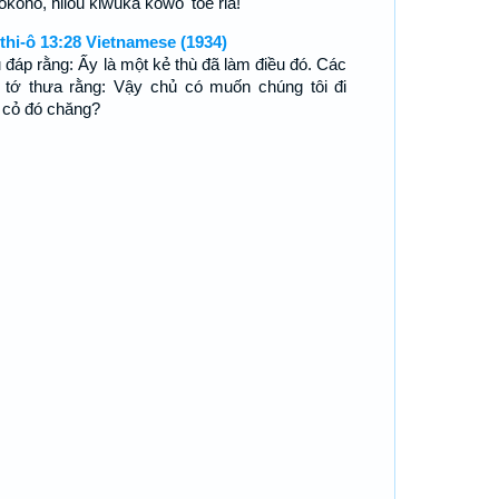
kono, hilou kiwuka kowo' toe ria!'
thi-ô 13:28 Vietnamese (1934)
 đáp rằng: Ấy là một kẻ thù đã làm điều đó. Các
 tớ thưa rằng: Vậy chủ có muốn chúng tôi đi
 cỏ đó chăng?