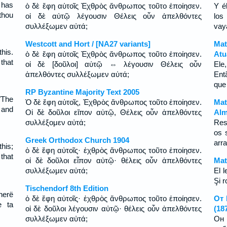
 has
ὁ δὲ ἔφη αὐτοῖς Ἐχθρὸς ἄνθρωπος τοῦτο ἐποίησεν.
Y é
thou
οἱ δὲ αὐτῷ λέγουσιν Θέλεις οὖν ἀπελθόντες
los
συλλέξωμεν αὐτά;
vay
Westcott and Hort / [NA27 variants]
Mat
his.
ὁ δὲ ἔφη αὐτοῖς Ἐχθρὸς ἄνθρωπος τοῦτο ἐποίησεν.
Atu
that
οἱ δὲ [δοῦλοι] αὐτῷ ⇔ λέγουσιν Θέλεις οὖν
Ele
ἀπελθόντες συλλέξωμεν αὐτά;
Ent
que
RP Byzantine Majority Text 2005
"The
Ὁ δὲ ἔφη αὐτοῖς, Ἐχθρὸς ἄνθρωπος τοῦτο ἐποίησεν.
Mat
 and
Οἱ δὲ δοῦλοι εἴπον αὐτῷ, Θέλεις οὖν ἀπελθόντες
Alm
συλλέξομεν αὐτά;
Res
os 
Greek Orthodox Church 1904
arr
his;
ὁ δὲ ἔφη αὐτοῖς· ἐχθρὸς ἄνθρωπος τοῦτο ἐποίησεν.
that
οἱ δὲ δοῦλοι εἶπον αὐτῷ· θέλεις οὖν ἀπελθόντες
Mat
συλλέξωμεν αὐτά;
El l
Şi 
Tischendorf 8th Edition
herë
ὁ δὲ ἔφη αὐτοῖς· ἐχθρὸς ἄνθρωπος τοῦτο ἐποίησεν.
От 
e ta
οἱ δὲ δοῦλοι λέγουσιν αὐτῷ· θέλεις οὖν ἀπελθόντες
(18
συλλέξωμεν αὐτά;
Он 