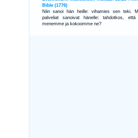
Bible (1776)
Niin sanoi hän heille: vihamies sen teki. M
palveliat sanoivat hänelle: tahdotkos, ett
menemme ja kokoomme ne?