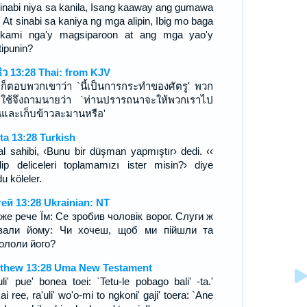
sinabi niya sa kanila, Isang kaaway ang gumawa
. At sinabi sa kaniya ng mga alipin, Ibig mo baga
kami nga'y magsiparoon at ang mga yao'y
tipunin?
ธิว 13:28 Thai: from KJV
ก็ตอบพวกเขาว่า `นี้เป็นการกระทำของศัตรู' พวก
รับใช้จึงถามนายว่า `ท่านปรารถนาจะให้พวกเราไป
และเก็บข้าวละมานหรือ'
ta 13:28 Turkish
al sahibi, ‹Bunu bir düşman yapmıştır› dedi. ‹‹
dip deliceleri toplamamızı ister misin?› diye
u köleler.
ей 13:28 Ukrainian: NT
 же рече Їм: Се зробив чоловік ворог. Слуги ж
зали йому: Чи хочеш, щоб ми пійшли та
ололи його?
thew 13:28 Uma New Testament
uli' pue' bonea toei: `Tetu-le pobago bali' -ta.'
i ree, ra'uli' wo'o-mi to ngkoni' gaji' toera: `Ane