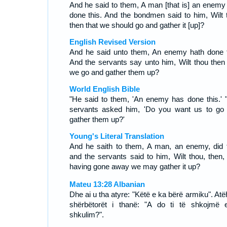
And he said to them, A man [that is] an enemy
done this. And the bondmen said to him, Wilt 
then that we should go and gather it [up]?
English Revised Version
And he said unto them, An enemy hath done t
And the servants say unto him, Wilt thou then 
we go and gather them up?
World English Bible
"He said to them, 'An enemy has done this.' 
servants asked him, 'Do you want us to go
gather them up?'
Young's Literal Translation
And he saith to them, A man, an enemy, did t
and the servants said to him, Wilt thou, then, 
having gone away we may gather it up?
Mateu 13:28 Albanian
Dhe ai u tha atyre: "Këtë e ka bërë armiku". Atë
shërbëtorët i thanë: "A do ti të shkojmë 
shkulim?".