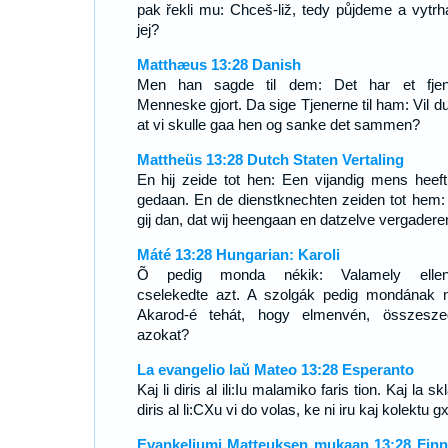
pak řekli mu: Chceš-liž, tedy půjdeme a vytr
jej?
Matthæus 13:28 Danish
Men han sagde til dem: Det har et fje
Menneske gjort. Da sige Tjenerne til ham: Vil du
at vi skulle gaa hen og sanke det sammen?
Mattheüs 13:28 Dutch Staten Vertaling
En hij zeide tot hen: Een vijandig mens heeft
gedaan. En de dienstknechten zeiden tot hem: 
gij dan, dat wij heengaan en datzelve vergadere
Máté 13:28 Hungarian: Karoli
Õ pedig monda nékik: Valamely ellen
cselekedte azt. A szolgák pedig mondának n
Akarod-é tehát, hogy elmenvén, összesze
azokat?
La evangelio laŭ Mateo 13:28 Esperanto
Kaj li diris al ili:Iu malamiko faris tion. Kaj la sk
diris al li:CXu vi do volas, ke ni iru kaj kolektu g
Evankeliumi Matteuksen mukaan 13:28 Finn