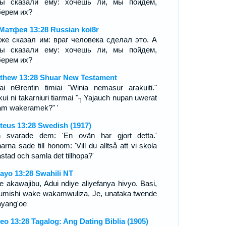
бы сказали ему: хочешь ли, мы пойдем,
ерем их?
Матфея 13:28 Russian koi8r
же сказал им: враг человека сделал это. А
бы сказали ему: хочешь ли, мы пойдем,
ерем их?
thew 13:28 Shuar New Testament
tai nΘrentin timiai "Winia nemasur arakuiti."
akui ni takarniuri tiarmai "┐Yajauch nupan uwerat
am wakeramek?" '
teus 13:28 Swedish (1917)
 svarade dem: 'En ovän har gjort detta.'
arna sade till honom: 'Vill du alltså att vi skola
stad och samla det tillhopa?'
ayo 13:28 Swahili NT
e akawajibu, Adui ndiye aliyefanya hivyo. Basi,
umishi wake wakamwuliza, Je, unataka twende
ayang'oe
eo 13:28 Tagalog: Ang Dating Biblia (1905)