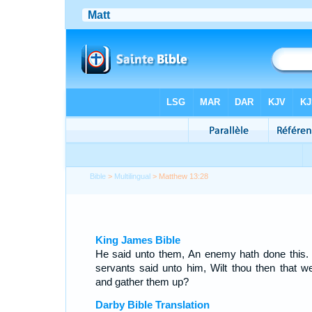
Bible
>
Multilingual
> Matthew 13:28
King James Bible
He said unto them, An enemy hath done this.
servants said unto him, Wilt thou then that w
and gather them up?
Darby Bible Translation