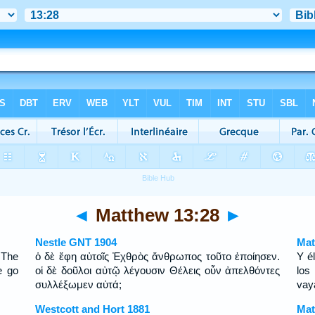
◄
Matthew 13:28
►
Nestle GNT 1904
Mat
 The
ὁ δὲ ἔφη αὐτοῖς Ἐχθρὸς ἄνθρωπος τοῦτο ἐποίησεν.
Y é
e go
οἱ δὲ δοῦλοι αὐτῷ λέγουσιν Θέλεις οὖν ἀπελθόντες
los
συλλέξωμεν αὐτά;
vay
Westcott and Hort 1881
Mat