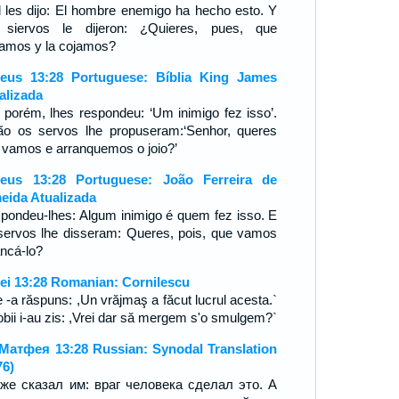
l les dijo: El hombre enemigo ha hecho esto. Y
 siervos le dijeron: ¿Quieres, pues, que
amos y la cojamos?
eus 13:28 Portuguese: Bíblia King James
alizada
, porém, lhes respondeu: ‘Um inimigo fez isso’.
ão os servos lhe propuseram:‘Senhor, queres
 vamos e arranquemos o joio?’
eus 13:28 Portuguese: João Ferreira de
eida Atualizada
pondeu-lhes: Algum inimigo é quem fez isso. E
servos lhe disseram: Queres, pois, que vamos
ancá-lo?
ei 13:28 Romanian: Cornilescu
e -a răspuns: ,Un vrăjmaş a făcut lucrul acesta.`
robii i-au zis: ,Vrei dar să mergem s'o smulgem?`
Матфея 13:28 Russian: Synodal Translation
76)
же сказал им: враг человека сделал это. А