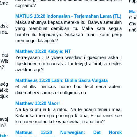
nupo
háme
cogliamo?
Ma-
MATIUS 13:28 Indonesian - Terjemahan Lama (TL)
Chủ
Maka sahutnya kepada mereka itu: Bahwa seterulah
đầy
ndsk
yang membuat demikian itu. Maka kata segala
nhổ
 da,
hamba itu kepadanya: Sukakah Tuan, kami pergi
memungut lalang itu?
Matthew 13:28 Kabyle: NT
 dat
Yerra-yasen : D yiwen weɛdaw i gxedmen akka !
Wilt
IIqeddacen-nni nnan-as : Ihi tebɣiḍ a nṛuḥ a neqleɛ
n?
aẓekkun-agi ?
Matthaeus 13:28 Latin: Biblia Sacra Vulgata
ség
et ait illis inimicus homo hoc fecit servi autem
éki:
dixerunt ei vis imus et colligimus ea
djük
Matthew 13:28 Maori
Na ka ki atu ia ki a ratou, Na te hoariri tenei i mea.
Katahi ka mea nga pononga ki a ia, E pai ranei koe
lavoj
kia haere matou ki te whakawhaiti i aua taru?
xin?
Matteus 13:28 Norwegian: Det Norsk
ish: