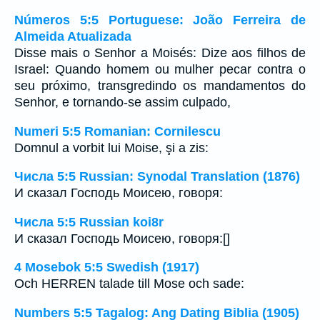
Números 5:5 Portuguese: João Ferreira de
Almeida Atualizada
Disse mais o Senhor a Moisés: Dize aos filhos de
Israel: Quando homem ou mulher pecar contra o
seu próximo, transgredindo os mandamentos do
Senhor, e tornando-se assim culpado,
Numeri 5:5 Romanian: Cornilescu
Domnul a vorbit lui Moise, şi a zis:
Числа 5:5 Russian: Synodal Translation (1876)
И сказал Господь Моисею, говоря:
Числа 5:5 Russian koi8r
И сказал Господь Моисею, говоря:[]
4 Mosebok 5:5 Swedish (1917)
Och HERREN talade till Mose och sade:
Numbers 5:5 Tagalog: Ang Dating Biblia (1905)