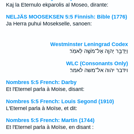
Kaj la Eternulo ekparolis al Moseo, dirante:
NELJÄS MOOSEKSEN 5:5 Finnish: Bible (1776)
Ja Herra puhui Mosekselle, sanoen:
Westminster Leningrad Codex
וַיְדַבֵּ֥ר יְהוָ֖ה אֶל־מֹשֶׁ֥ה לֵּאמֹֽר׃
WLC (Consonants Only)
וידבר יהוה אל־משה לאמר׃
Nombres 5:5 French: Darby
Et l'Eternel parla à Moise, disant:
Nombres 5:5 French: Louis Segond (1910)
L'Eternel parla à Moïse, et dit:
Nombres 5:5 French: Martin (1744)
Et l'Eternel parla à Moïse, en disant :