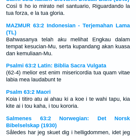
Così ti ho io mirato nel santuario, Riguardando la
tua forza, e la tua gloria.
MAZMUR 63:2 Indonesian - Terjemahan Lama
(TL)
Bahwasanya telah aku melihat Engkau dalam
tempat kesucian-Mu, serta kupandang akan kuasa
dan kemuliaan-Mu.
Psalmi 63:2 Latin: Biblia Sacra Vulgata
(62-4) melior est enim misericordia tua quam vitae
labia mea laudabunt te
Psalm 63:2 Maori
Koia i titiro atu ai ahau ki a koe i te wahi tapu, kia
kite ai i tou kaha, i tou kororia.
Salmenes 63:2 Norwegian: Det Norsk
Bibelselskap (1930)
Således har jeg skuet dig i helligdommen, idet jeg