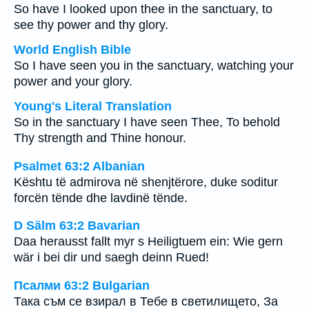
So have I looked upon thee in the sanctuary, to
see thy power and thy glory.
World English Bible
So I have seen you in the sanctuary, watching your
power and your glory.
Young's Literal Translation
So in the sanctuary I have seen Thee, To behold
Thy strength and Thine honour.
Psalmet 63:2 Albanian
Kështu të admirova në shenjtërore, duke soditur
forcën tënde dhe lavdinë tënde.
D Sälm 63:2 Bavarian
Daa herausst fallt myr s Heiligtuem ein: Wie gern
wär i bei dir und saegh deinn Rued!
Псалми 63:2 Bulgarian
Така съм се взирал в Тебе в светилището, За