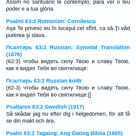
Assim no santuário te contemplo, para ver o teu
poder e a tua glória.
Psalmi 63:2 Romanian: Cornilescu
Aşa Te privesc eu în locaşul cel sfînt, ca să-Ţi văd
puterea şi slava.
Псалтирь 63:2 Russian: Synodal Translation
(1876)
(62:3) чтобы видеть силу Твою и славу Твою,
как я видел Тебя во святилище:
Псалтирь 63:2 Russian koi8r
(62-3) чтобы видеть силу Твою и славу Твою,
как я видел Тебя во святилище:[]
Psaltaren 63:2 Swedish (1917)
Så skådar jag nu efter dig i helgedomen, för att få
se din makt och ära.
Psalm 63:2 Tagalog: Ang Dating Biblia (1905)