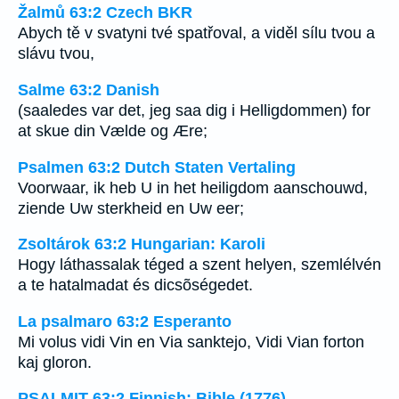
Žalmů 63:2 Czech BKR
Abych tě v svatyni tvé spatřoval, a viděl sílu tvou a
slávu tvou,
Salme 63:2 Danish
(saaledes var det, jeg saa dig i Helligdommen) for
at skue din Vælde og Ære;
Psalmen 63:2 Dutch Staten Vertaling
Voorwaar, ik heb U in het heiligdom aanschouwd,
ziende Uw sterkheid en Uw eer;
Zsoltárok 63:2 Hungarian: Karoli
Hogy láthassalak téged a szent helyen, szemlélvén
a te hatalmadat és dicsõségedet.
La psalmaro 63:2 Esperanto
Mi volus vidi Vin en Via sanktejo, Vidi Vian forton
kaj gloron.
PSALMIT 63:2 Finnish: Bible (1776)