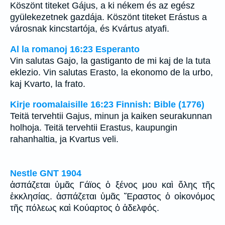
Köszönt titeket Gájus, a ki nékem és az egész
gyülekezetnek gazdája. Köszönt titeket Erástus a
városnak kincstartója, és Kvártus atyafi.
Al la romanoj 16:23 Esperanto
Vin salutas Gajo, la gastiganto de mi kaj de la tuta
eklezio. Vin salutas Erasto, la ekonomo de la urbo,
kaj Kvarto, la frato.
Kirje roomalaisille 16:23 Finnish: Bible (1776)
Teitä tervehtii Gajus, minun ja kaiken seurakunnan
holhoja. Teitä tervehtii Erastus, kaupungin
rahanhaltia, ja Kvartus veli.
Nestle GNT 1904
ἀσπάζεται ὑμᾶς Γάϊος ὁ ξένος μου καὶ ὅλης τῆς
ἐκκλησίας. ἀσπάζεται ὑμᾶς Ἔραστος ὁ οἰκονόμος
τῆς πόλεως καὶ Κούαρτος ὁ ἀδελφός.