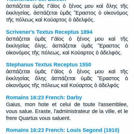
ἀσπάζεται ὑμᾶς Γάϊος ὁ ξένος μου καὶ ὅλης τῆς
ἐκκλησίας. ἀσπάζεται ὑμᾶς Ἔραστος ὁ οἰκονόμος
τῆς πόλεως καὶ Κούαρτος ὁ ἀδελφός.
Scrivener's Textus Receptus 1894
ἀσπάζεται ὑμᾶς Γάϊος ὁ ξένος μου καὶ τῆς
ἐκκλησίας ὅλης. ἀσπάζεται ὑμᾶς Ἔραστος ὁ
οἰκονόμος τῆς πόλεως, καὶ Κούαρτος ὁ ἀδελφός.
Stephanus Textus Receptus 1550
ἀσπάζεται ὑμᾶς Γάϊος ὁ ξένος μου καὶ τῆς
ἐκκλησίας ὅλης ἀσπάζεται ὑμᾶς Ἔραστος ὁ
οἰκονόμος τῆς πόλεως καὶ Κούαρτος ὁ ἀδελφός
Romains 16:23 French: Darby
Gaius, mon hote et celui de toute l'assemblee,
vous salue. Eraste, l'administrateur de la ville, et le
frere Quartus vous saluent.
Romains 16:23 French: Louis Segond (1910)