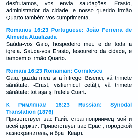
desfrutamos, vos envia saudações. Erasto,
administrador da cidade, e nosso querido irmão
Quarto também vos cumprimenta.
Romanos 16:23 Portuguese: João Ferreira de
Almeida Atualizada
Saúda-vos Gaio, hospedeiro meu e de toda a
igreja. Saúda-vos Erasto, tesoureiro da cidade, e
também o irmão Quarto.
Romani 16:23 Romanian: Cornilescu
Gaiu, gazda mea şi a întregei Biserici, vă trimete
sănătate. -Erast, vistiernicul cetăţii, vă trimete
sănătate; tot aşa şi fratele Cuart.
К Римлянам 16:23 Russian: Synodal
Translation (1876)
Приветствует вас Гаий, странноприимец мой и
всей церкви. Приветствует вас Ераст, городской
казнохранитель, и брат Кварт.