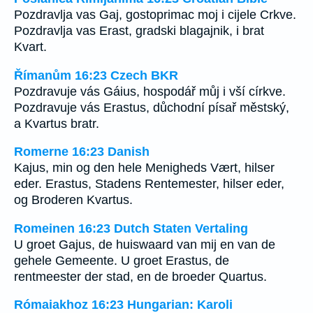
Pozdravlja vas Gaj, gostoprimac moj i cijele Crkve.
Pozdravlja vas Erast, gradski blagajnik, i brat
Kvart.
Římanům 16:23 Czech BKR
Pozdravuje vás Gáius, hospodář můj i vší církve.
Pozdravuje vás Erastus, důchodní písař městský,
a Kvartus bratr.
Romerne 16:23 Danish
Kajus, min og den hele Menigheds Vært, hilser
eder. Erastus, Stadens Rentemester, hilser eder,
og Broderen Kvartus.
Romeinen 16:23 Dutch Staten Vertaling
U groet Gajus, de huiswaard van mij en van de
gehele Gemeente. U groet Erastus, de
rentmeester der stad, en de broeder Quartus.
Rómaiakhoz 16:23 Hungarian: Karoli