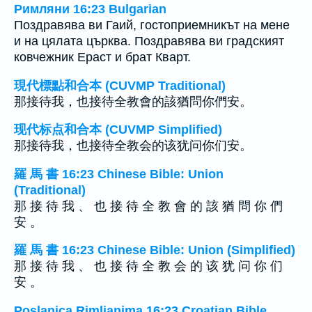
Римляни 16:23 Bulgarian
Поздравява ви Гаий, гостоприемникът на мене
и на цялата църква. Поздравява ви градският
ковчежник Ераст и брат Кварт.
現代標點和合本 (CUVMP Traditional)
那接待我，也接待全教會的該猶問你們安。
现代标点和合本 (CUVMP Simplified)
那接待我，也接待全教会的该犹问你们安。
羅 馬 書 16:23 Chinese Bible: Union
(Traditional)
那 接 待 我 、 也 接 待 全 教 會 的 該 猶 問 你 們
安 。
羅 馬 書 16:23 Chinese Bible: Union (Simplified)
那 接 待 我 、 也 接 待 全 教 会 的 该 犹 问 你 们
安 。
Poslanica Rimljanima 16:23 Croatian Bible