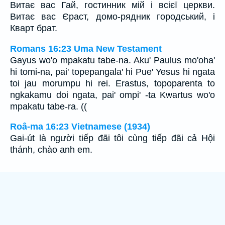
Витає вас Гай, гостинник мій і всієї церкви.
Витає вас Єраст, домо-рядник городський, і
Кварт брат.
Romans 16:23 Uma New Testament
Gayus wo'o mpakatu tabe-na. Aku' Paulus mo'oha'
hi tomi-na, pai' topepangala' hi Pue' Yesus hi ngata
toi jau morumpu hi rei. Erastus, topoparenta to
ngkakamu doi ngata, pai' ompi' -ta Kwartus wo'o
mpakatu tabe-ra. ((
Roâ-ma 16:23 Vietnamese (1934)
Gai-út là người tiếp đãi tôi cùng tiếp đãi cả Hội
thánh, chào anh em.