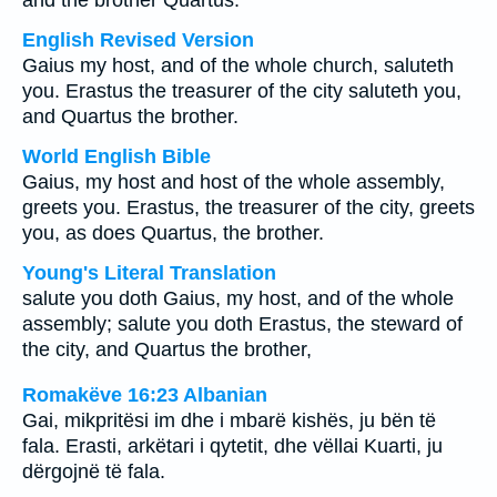
and the brother Quartus.
English Revised Version
Gaius my host, and of the whole church, saluteth
you. Erastus the treasurer of the city saluteth you,
and Quartus the brother.
World English Bible
Gaius, my host and host of the whole assembly,
greets you. Erastus, the treasurer of the city, greets
you, as does Quartus, the brother.
Young's Literal Translation
salute you doth Gaius, my host, and of the whole
assembly; salute you doth Erastus, the steward of
the city, and Quartus the brother,
Romakëve 16:23 Albanian
Gai, mikpritësi im dhe i mbarë kishës, ju bën të
fala. Erasti, arkëtari i qytetit, dhe vëllai Kuarti, ju
dërgojnë të fala.