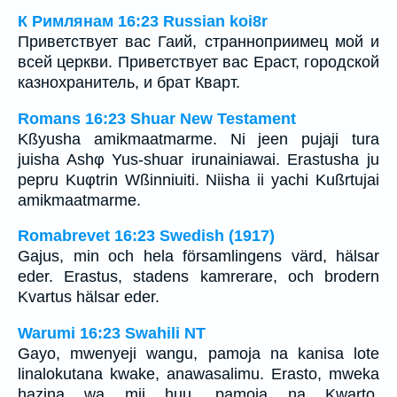
К Римлянам 16:23 Russian koi8r
Приветствует вас Гаий, странноприимец мой и
всей церкви. Приветствует вас Ераст, городской
казнохранитель, и брат Кварт.
Romans 16:23 Shuar New Testament
Kßyusha amikmaatmarme. Ni jeen pujaji tura
juisha Ashφ Yus-shuar irunainiawai. Erastusha ju
pepru Kuφtrin Wßinniuiti. Niisha ii yachi Kußrtujai
amikmaatmarme.
Romabrevet 16:23 Swedish (1917)
Gajus, min och hela församlingens värd, hälsar
eder. Erastus, stadens kamrerare, och brodern
Kvartus hälsar eder.
Warumi 16:23 Swahili NT
Gayo, mwenyeji wangu, pamoja na kanisa lote
linalokutana kwake, anawasalimu. Erasto, mweka
hazina wa mji huu, pamoja na Kwarto,