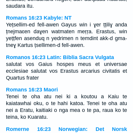
saudara itu.
Romans 16:23 Kabyle: NT
Yețsellim-ed fell-awen Gayus win i ɣer țțiliɣ anda
țnejmaɛen daɣen watmaten meṛṛa. Erastus, win
yeṭṭfen asenduq n yedrimen n temdint akk-d gma-
tneɣ Kartus țsellimen-d fell-awen.
Romanos 16:23 Latin: Biblia Sacra Vulgata
salutat vos Gaius hospes meus et universae
ecclesiae salutat vos Erastus arcarius civitatis et
Quartus frater
Romans 16:23 Maori
Tenei te oha atu nei ki a koutou a Kaiu te
kaiatawhai oku, o te hahi katoa. Tenei te oha atu
nei a Eratu, kaitiaki o nga mea o te pa, raua ko te
teina, ko Kuaratu.
Romerne 16:23 Norwegian: Det Norsk