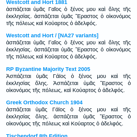
Westcott and Hort 1881
ἀσπάζεται ὑμᾶς Γαῖος ὁ ξένος μου καὶ ὅλης τῆς
ἐκκλησίας. ἀσπάζεται ὑμᾶς Ἔραστος ὁ οἰκονόμος
τῆς πόλεως καὶ Κούαρτος ὁ ἀδελφός.
Westcott and Hort / [NA27 variants]
ἀσπάζεται ὑμᾶς Γαῖος ὁ ξένος μου καὶ ὅλης τῆς
ἐκκλησίας. ἀσπάζεται ὑμᾶς Ἔραστος ὁ οἰκονόμος
τῆς πόλεως καὶ Κούαρτος ὁ ἀδελφός.
RP Byzantine Majority Text 2005
Ἀσπάζεται ὑμᾶς Γάϊος ὁ ξένος μου καὶ τῆς
ἐκκλησίας ὅλης. Ἀσπάζεται ὑμᾶς Ἔραστος ὁ
οἰκονόμος τῆς πόλεως, καὶ Κούαρτος ὁ ἀδελφός.
Greek Orthodox Church 1904
ἀσπάζεται ὑμᾶς Γάϊος ὁ ξένος μου καὶ τῆς
ἐκκλησίας ὅλης. ἀσπάζεται ὑμᾶς Ἔραστος ὁ
οἰκονόμος τῆς πόλεως καὶ Κούαρτος ὁ ἀδελφός.
Tischendorf 8th Edition