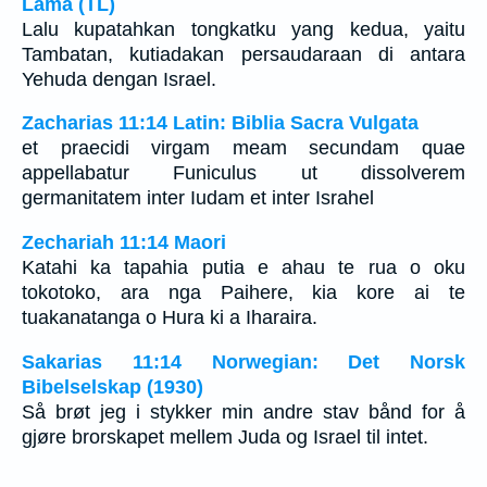
Lama (TL)
Lalu kupatahkan tongkatku yang kedua, yaitu
Tambatan, kutiadakan persaudaraan di antara
Yehuda dengan Israel.
Zacharias 11:14 Latin: Biblia Sacra Vulgata
et praecidi virgam meam secundam quae
appellabatur Funiculus ut dissolverem
germanitatem inter Iudam et inter Israhel
Zechariah 11:14 Maori
Katahi ka tapahia putia e ahau te rua o oku
tokotoko, ara nga Paihere, kia kore ai te
tuakanatanga o Hura ki a Iharaira.
Sakarias 11:14 Norwegian: Det Norsk
Bibelselskap (1930)
Så brøt jeg i stykker min andre stav bånd for å
gjøre brorskapet mellem Juda og Israel til intet.