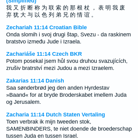
(Simplified)
我 又 折 断 称 为 联 索 的 那 根 杖 ， 表 明 我 废
弃 犹 大 与 以 色 列 弟 兄 的 情 谊 。
Zechariah 11:14 Croatian Bible
Onda slomih i svoj drugi štap, Svezu - da raskinem
bratstvo između Jude i Izraela.
Zachariáše 11:14 Czech BKR
Potom posekal jsem hůl svou druhou svazujících,
zrušiv bratrství mezi Judou a mezi Izraelem.
Zakarias 11:14 Danish
Saa sønderbrød jeg den anden Hyrdestav
»Baand« for at bryde Broderskabet imellem Juda
og Jerusalem.
Zacharia 11:14 Dutch Staten Vertaling
Toen verbrak ik mijn tweeden stok,
SAMENBINDERS, te niet doende de broederschap
tussen Juda en tussen Israel.