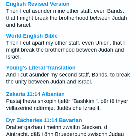
English Revised Version
Then I cut asunder mine other staff, even Bands,
that I might break the brotherhood between Judah
and Israel.
World English Bible
Then I cut apart my other staff, even Union, that I
might break the brotherhood between Judah and
Israel.
Young's Literal Translation
And I cut asunder my second staff, Bands, to break
the unity between Judah and Israel.
Zakaria 11:14 Albanian
Pastaj theva shkopin tjetër "Bashkimi", për të thyer
vëllazërinë ndërmjet Judës dhe Izraelit.
Dyr Zächeries 11:14 Bavarian
Drafter gazhau i meinn zwaittn Stecken, d
Aintracht, däß i önn Bruederbund zwischn Judau