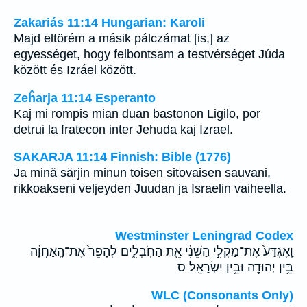
Zakariás 11:14 Hungarian: Karoli
Majd eltörém a másik pálczámat [is,] az
egyességet, hogy felbontsam a testvérséget Júda
között és Izráel között.
Zeĥarja 11:14 Esperanto
Kaj mi rompis mian duan bastonon Ligilo, por
detrui la fratecon inter Jehuda kaj Izrael.
SAKARJA 11:14 Finnish: Bible (1776)
Ja minä särjin minun toisen sitovaisen sauvani,
rikkoakseni veljeyden Juudan ja Israelin vaiheella.
Westminster Leningrad Codex
וָֽאֶגְדַּע֙ אֶת־מַקְלִ֣י הַשֵּׁנִ֔י אֵ֖ת הַחֹֽבְלִ֑ים לְהָפֵר֙ אֶת־הָֽאַחֲוָ֔ה
בֵּ֥ין יְהוּדָ֖ה וּבֵ֥ין יִשְׂרָאֵֽל׃ ס
WLC (Consonants Only)