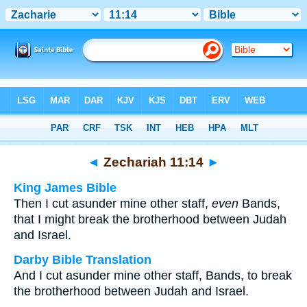
Bible
>
Multilingual
> Zechariah 11:14
◄
Zechariah 11:14
►
King James Bible
Then I cut asunder mine other staff,
even
Bands,
that I might break the brotherhood between Judah
and Israel.
Darby Bible Translation
And I cut asunder mine other staff, Bands, to break
the brotherhood between Judah and Israel.