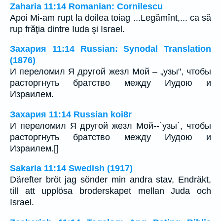
Zaharia 11:14 Romanian: Cornilescu
Apoi Mi-am rupt la doilea toiag ...Legămînt,... ca să
rup frăţia dintre Iuda şi Israel.
Захария 11:14 Russian: Synodal Translation
(1876)
И переломил Я другой жезл Мой – „узы", чтобы
расторгнуть братство между Иудою и
Израилем.
Захария 11:14 Russian koi8r
И переломил Я другой жезл Мой--`узы`, чтобы
расторгнуть братство между Иудою и
Израилем.[]
Sakaria 11:14 Swedish (1917)
Därefter bröt jag sönder min andra stav, Endräkt,
till att upplösa broderskapet mellan Juda och
Israel.