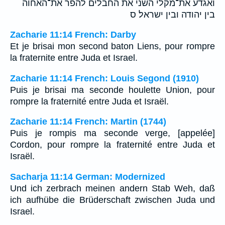
ואגדע את־מקלי השני את החבלים להפר את־האחוה
בין יהודה ובין ישראל׃ ס
Zacharie 11:14 French: Darby
Et je brisai mon second baton Liens, pour rompre
la fraternite entre Juda et Israel.
Zacharie 11:14 French: Louis Segond (1910)
Puis je brisai ma seconde houlette Union, pour
rompre la fraternité entre Juda et Israël.
Zacharie 11:14 French: Martin (1744)
Puis je rompis ma seconde verge, [appelée]
Cordon, pour rompre la fraternité entre Juda et
Israël.
Sacharja 11:14 German: Modernized
Und ich zerbrach meinen andern Stab Weh, daß
ich aufhübe die Brüderschaft zwischen Juda und
Israel.