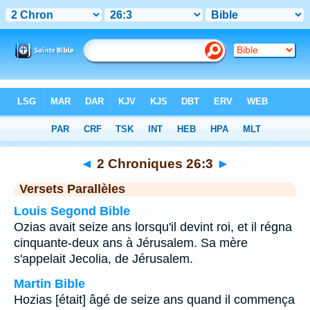
Bible
>
2 Chroniques
>
Chapitre 26
> Verset 3
◄
2 Chroniques 26:3
►
Versets Parallèles
Louis Segond Bible
Ozias avait seize ans lorsqu'il devint roi, et il régna
cinquante-deux ans à Jérusalem. Sa mère
s'appelait Jecolia, de Jérusalem.
Martin Bible
Hozias [était] âgé de seize ans quand il commença