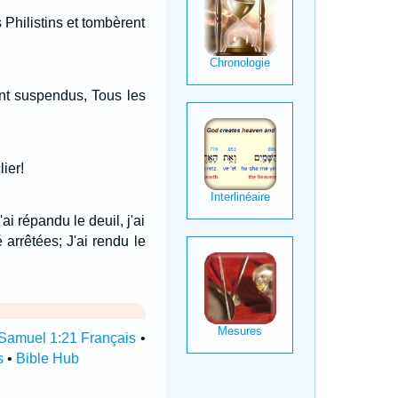
s Philistins et tombèrent
ont suspendus, Tous les
ier!
ai répandu le deuil, j'ai
 arrêtées; J'ai rendu le
Samuel 1:21 Français
•
s
•
Bible Hub