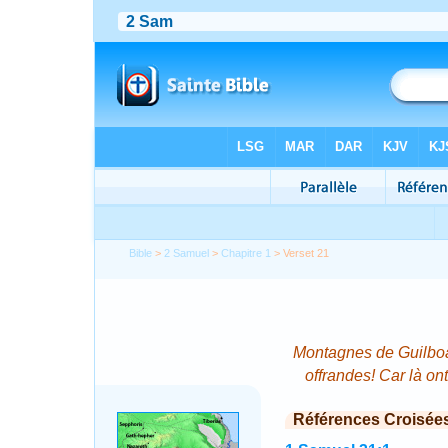
Bible
>
2 Samuel
>
Chapitre 1
> Verset 21
Montagnes de Guilboa!
offrandes! Car là ont
Références Croisée