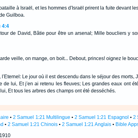
 bataille à Israël, et les hommes d'Israël prirent la fuite devant le
de Guilboa.
 4:4
our de David, Bâtie pour être un arsenal; Mille boucliers y s
arde veille, on mange, on boit... Debout, princes! oignez le boucl
 l'Eternel: Le jour où il est descendu dans le séjour des morts, J'
 de lui, Et j'en ai retenu les fleuves; Les grandes eaux ont été
 lui, Et tous les arbres des champs ont été desséchés.
aire
•
2 Samuel 1:21 Multilingue
•
2 Samuel 1:21 Espagnol
•
2 
nd
•
2 Samuel 1:21 Chinois
•
2 Samuel 1:21 Anglais
•
Bible App
 1910