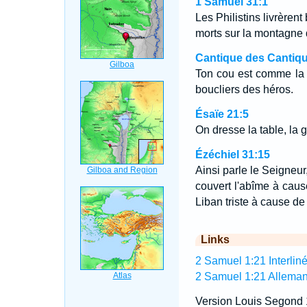
1 Samuel 31:1
Les Philistins livrèrent
morts sur la montagne 
Cantique des Cantiqu
Ton cou est comme la t
boucliers des héros.
Ésaïe 21:5
On dresse la table, la g
Ézéchiel 31:15
Ainsi parle le Seigneur,
couvert l'abîme à cause
Liban triste à cause de
Links
2 Samuel 1:21 Interliné
2 Samuel 1:21 Allema
Version Louis Segond