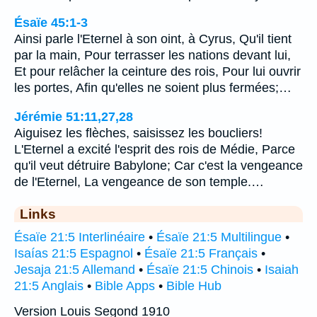
Ésaïe 45:1-3
Ainsi parle l'Eternel à son oint, à Cyrus, Qu'il tient
par la main, Pour terrasser les nations devant lui,
Et pour relâcher la ceinture des rois, Pour lui ouvrir
les portes, Afin qu'elles ne soient plus fermées;…
Jérémie 51:11,27,28
Aiguisez les flèches, saisissez les boucliers!
L'Eternel a excité l'esprit des rois de Médie, Parce
qu'il veut détruire Babylone; Car c'est la vengeance
de l'Eternel, La vengeance de son temple.…
Links
Ésaïe 21:5 Interlinéaire
•
Ésaïe 21:5 Multilingue
•
Isaías 21:5 Espagnol
•
Ésaïe 21:5 Français
•
Jesaja 21:5 Allemand
•
Ésaïe 21:5 Chinois
•
Isaiah
21:5 Anglais
•
Bible Apps
•
Bible Hub
Version Louis Segond 1910