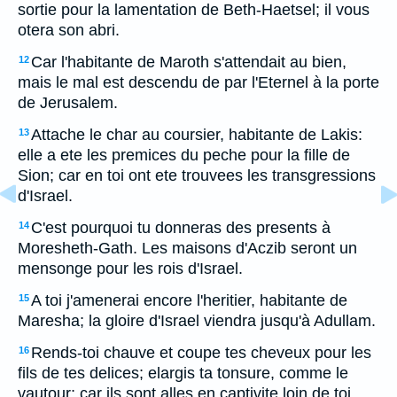
sortie pour la lamentation de Beth-Haetsel; il vous
otera son abri.
Car l'habitante de Maroth s'attendait au bien,
12
mais le mal est descendu de par l'Eternel à la porte
de Jerusalem.
Attache le char au coursier, habitante de Lakis:
13
elle a ete les premices du peche pour la fille de
Sion; car en toi ont ete trouvees les transgressions
d'Israel.
C'est pourquoi tu donneras des presents à
14
Moresheth-Gath. Les maisons d'Aczib seront un
mensonge pour les rois d'Israel.
A toi j'amenerai encore l'heritier, habitante de
15
Maresha; la gloire d'Israel viendra jusqu'à Adullam.
Rends-toi chauve et coupe tes cheveux pour les
16
fils de tes delices; elargis ta tonsure, comme le
vautour; car ils sont alles en captivite loin de toi.