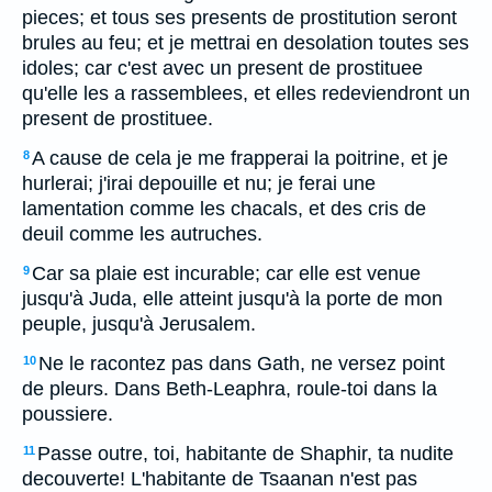
pieces; et tous ses presents de prostitution seront
brules au feu; et je mettrai en desolation toutes ses
idoles; car c'est avec un present de prostituee
qu'elle les a rassemblees, et elles redeviendront un
present de prostituee.
A cause de cela je me frapperai la poitrine, et je
8
hurlerai; j'irai depouille et nu; je ferai une
lamentation comme les chacals, et des cris de
deuil comme les autruches.
Car sa plaie est incurable; car elle est venue
9
jusqu'à Juda, elle atteint jusqu'à la porte de mon
peuple, jusqu'à Jerusalem.
Ne le racontez pas dans Gath, ne versez point
10
de pleurs. Dans Beth-Leaphra, roule-toi dans la
poussiere.
Passe outre, toi, habitante de Shaphir, ta nudite
11
decouverte! L'habitante de Tsaanan n'est pas