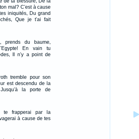
e de ta blessure, De la
ton mal? C'est à cause
tes iniquités, Du grand
hés, Que je t'ai fait
, prends du baume,
l'Egypte! En vain tu
èdes, Il n'y a point de
roth tremble pour son
eur est descendu de la
 Jusqu'à la porte de
 te frapperai par la
avagerai à cause de tes