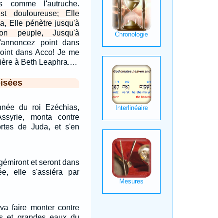
s comme l'autruche.
t douloureuse; Elle
a, Elle pénètre jusqu'à
n peuple, Jusqu'à
'annoncez point dans
point dans Acco! Je me
sière à Beth Leaphra.…
isées
née du roi Ezéchias,
Assyrie, monta contre
fortes de Juda, et s'en
gémiront et seront dans
ée, elle s'assiéra par
 va faire monter contre
s et grandes eaux du