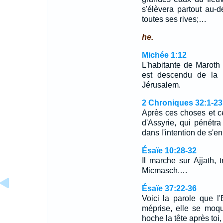
s'élèvera partout au-d
toutes ses rives;…
he.
Michée 1:12
L'habitante de Maroth
est descendu de la p
Jérusalem.
2 Chroniques 32:1-23
Après ces choses et ces
d'Assyrie, qui pénétra
dans l'intention de s'
Ésaïe 10:28-32
Il marche sur Ajjath,
Micmasch.…
Ésaïe 37:22-36
Voici la parole que l'
méprise, elle se moque
hoche la tête après toi