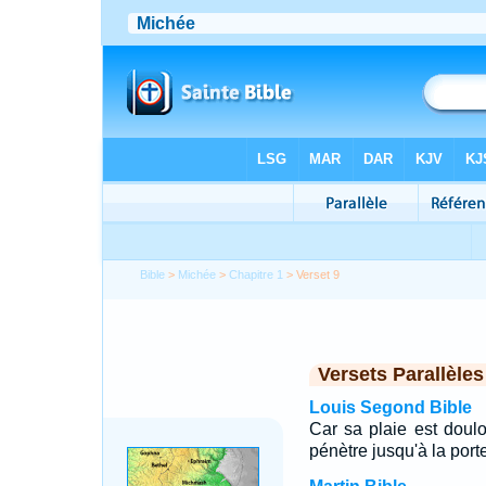
Bible
>
Michée
>
Chapitre 1
> Verset 9
Versets Parallèles
Louis Segond Bible
Car sa plaie est doulo
pénètre jusqu'à la por