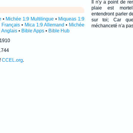
Il n'y a point de r
plaie est morte
entendront parler d
e
•
Michée 1:9 Multilingue
•
Miqueas 1:9
sur toi; Car qu
 Français
•
Mica 1:9 Allemand
•
Michée
méchanceté n'a pas 
 Anglais
•
Bible Apps
•
Bible Hub
 1910
1744
f
CCEL.org
.