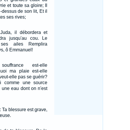
ie et toute sa gloire; Il
-dessus de son lit, Et il
es ses rives;
 Juda, il débordera et
indra jusqu'au cou. Le
ses ailes Remplira
ays, ô Emmanuel!
uffrance est-elle
quoi ma plaie est-elle
veut-elle pas se guérir?
oi comme une source
une eau dont on n'est
l: Ta blessure est grave,
reuse.