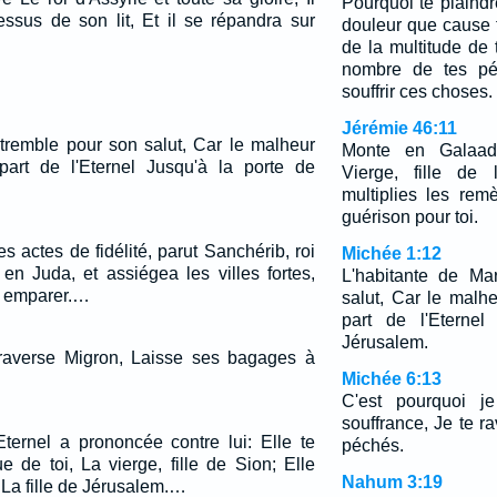
Pourquoi te plaindr
essus de son lit, Et il se répandra sur
douleur que cause 
de la multitude de 
nombre de tes péc
souffrir ces choses.
Jérémie 46:11
 tremble pour son salut, Car le malheur
Monte en Galaad
art de l'Eternel Jusqu'à la porte de
Vierge, fille de 
multiplies les rem
guérison pour toi.
 actes de fidélité, parut Sanchérib, roi
Michée 1:12
 en Juda, et assiégea les villes fortes,
L'habitante de Ma
en emparer.…
salut, Car le malh
part de l'Eternel
Jérusalem.
 traverse Migron, Laisse ses bagages à
Michée 6:13
C'est pourquoi je
souffrance, Je te r
Eternel a prononcée contre lui: Elle te
péchés.
 de toi, La vierge, fille de Sion; Elle
Nahum 3:19
, La fille de Jérusalem.…