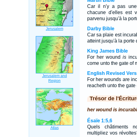
Martin Bible
Car il n'y a pas une
chacune d'elles est v
parvenu jusqu'à la por
Darby Bible
Car sa plaie est incura
atteint jusqu'à la port
King James Bible
For her wound
is
incu
come unto the gate of
English Revised Vers
For her wounds are incu
reacheth unto the gate
Trésor de l'Écritur
her wound is incurabl
Ésaïe 1:5,6
Quels châtiments n
multipliez vos révoltes