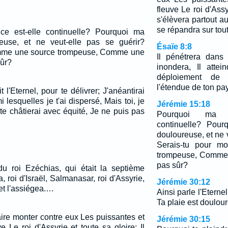
fleuve Le roi d'Assyr
s'élèvera partout au
se répandra sur tout
ce est-elle continuelle? Pourquoi ma
reuse, et ne veut-elle pas se guérir?
Ésaïe 8:8
omme une source trompeuse, Comme une
Il pénétrera dans
sûr?
inondera, Il atte
déploiement de 
l'étendue de ton p
t l'Eternel, pour te délivrer; J'anéantirai
 lesquelles je t'ai dispersé, Mais toi, je
Jérémie 15:18
 te châtierai avec équité, Je ne puis pas
Pourquoi ma so
continuelle? Pour
douloureuse, et ne 
Serais-tu pour m
trompeuse, Comme 
pas sûr?
u roi Ezéchias, qui était la septième
, roi d'Israël, Salmanasar, roi d'Assyrie,
Jérémie 30:12
et l'assiégea.…
Ainsi parle l'Eterne
Ta plaie est doulou
aire monter contre eux Les puissantes et
Jérémie 30:15
 Le roi d'Assyrie et toute sa gloire; Il