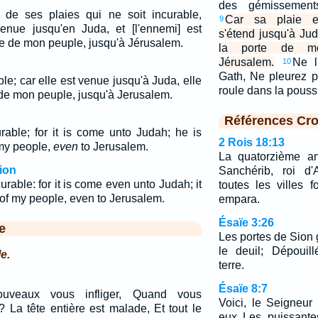
des gémissement
 de ses plaies qui ne soit incurable,
Car sa plaie es
9
enue jusqu'en Juda, et [l'ennemi] est
s'étend jusqu'à Jud
te de mon peuple, jusqu'à Jérusalem.
la porte de mo
Jérusalem.
Ne l
10
Gath, Ne pleurez 
ble; car elle est venue jusqu'à Juda, elle
roule dans la pous
e de mon peuple, jusqu'à Jerusalem.
Références Cro
rable; for it is come unto Judah; he is
2 Rois 18:13
 my people,
even
to Jerusalem.
La quatorzième an
ion
Sanchérib, roi d'
rable: for it is come even unto Judah; it
toutes les villes 
 of my people, even to Jerusalem.
empara.
Ésaïe 3:26
e
Les portes de Sion 
le deuil; Dépouill
e.
terre.
Ésaïe 8:7
ouveaux vous infliger, Quand vous
Voici, le Seigneur
? La tête entière est malade, Et tout le
eux Les puissante