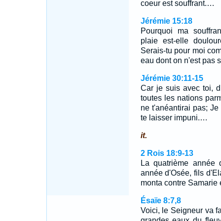
coeur est souffrant.…
Jérémie 15:18
Pourquoi ma souffran
plaie est-elle doulou
Serais-tu pour moi c
eau dont on n'est pas 
Jérémie 30:11-15
Car je suis avec toi, di
toutes les nations parmi
ne t'anéantirai pas; Je
te laisser impuni.…
it.
2 Rois 18:9-13
La quatrième année d
année d'Osée, fils d'Ela
monta contre Samarie 
Ésaïe 8:7,8
Voici, le Seigneur va f
grandes eaux du fleuve