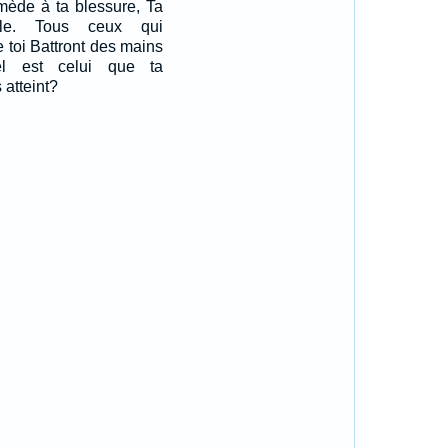
emède à ta blessure, Ta
lle. Tous ceux qui
e toi Battront des mains
el est celui que ta
atteint?