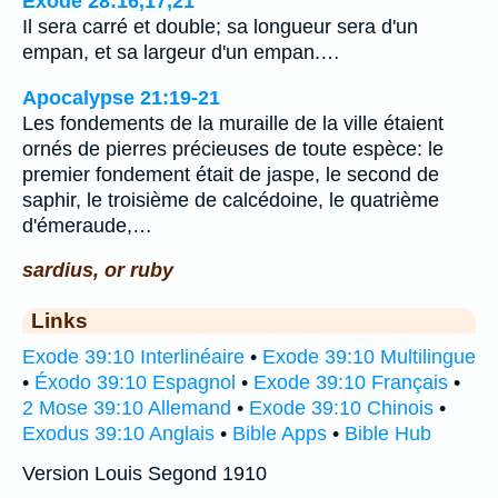
Exode 28:16,17,21
Il sera carré et double; sa longueur sera d'un
empan, et sa largeur d'un empan.…
Apocalypse 21:19-21
Les fondements de la muraille de la ville étaient
ornés de pierres précieuses de toute espèce: le
premier fondement était de jaspe, le second de
saphir, le troisième de calcédoine, le quatrième
d'émeraude,…
sardius, or ruby
Links
Exode 39:10 Interlinéaire
•
Exode 39:10 Multilingue
•
Éxodo 39:10 Espagnol
•
Exode 39:10 Français
•
2 Mose 39:10 Allemand
•
Exode 39:10 Chinois
•
Exodus 39:10 Anglais
•
Bible Apps
•
Bible Hub
Version Louis Segond 1910