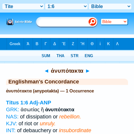
Bible
>
Strong's
> Greek
◄
ἀνυπότακτα
►
Englishman's Concordance
ἀνυπότακτα (anypotakta) — 1 Occurrence
Titus 1:6
Adj-ANP
GRK:
ἀσωτίας ἢ
ἀνυπότακτα
NAS:
of dissipation or
rebellion.
KJV:
of riot or
unruly.
INT:
of debauchery or
insubordinate