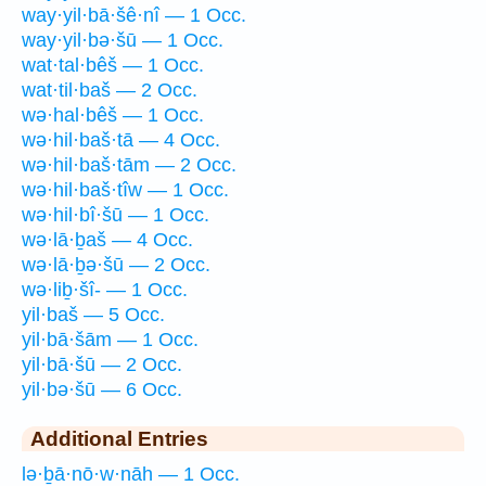
way·yil·bā·šê·nî — 1 Occ.
way·yil·bə·šū — 1 Occ.
wat·tal·bêš — 1 Occ.
wat·til·baš — 2 Occ.
wə·hal·bêš — 1 Occ.
wə·hil·baš·tā — 4 Occ.
wə·hil·baš·tām — 2 Occ.
wə·hil·baš·tîw — 1 Occ.
wə·hil·bî·šū — 1 Occ.
wə·lā·ḇaš — 4 Occ.
wə·lā·ḇə·šū — 2 Occ.
wə·liḇ·šî- — 1 Occ.
yil·baš — 5 Occ.
yil·bā·šām — 1 Occ.
yil·bā·šū — 2 Occ.
yil·bə·šū — 6 Occ.
Additional Entries
lə·ḇā·nō·w·nāh — 1 Occ.