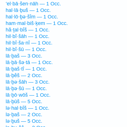
’el·bā·šen·nāh — 1 Occ.
hal·lā·ḇuš — 1 Occ.
hal·lō·ḇə·šîm — 1 Occ.
ham·mal·biš·ḵem — 1 Occ.
hă·ṯal·bîš — 1 Occ.
hil·bî·šāh — 1 Occ.
hil·bî·ša·nî — 1 Occ.
hil·bî·šū — 1 Occ.
lā·ḇaš — 3 Occ.
lā·ḇā·šə·tā — 1 Occ.
lā·ḇaš·tî — 1 Occ.
lā·ḇêš — 2 Occ.
lā·ḇə·šāh — 3 Occ.
lā·ḇə·šū — 1 Occ.
lā·ḇō·wōš — 1 Occ.
lā·ḇūš — 5 Occ.
lə·hal·bîš — 1 Occ.
lə·ḇaš — 2 Occ.
lə·ḇuš — 5 Occ.