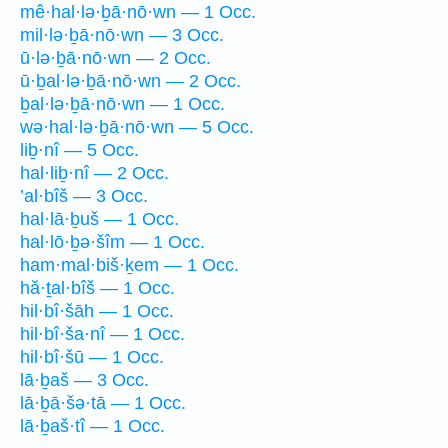
mê·hal·lə·ḇā·nō·wn — 1 Occ.
mil·lə·ḇā·nō·wn — 3 Occ.
ū·lə·ḇā·nō·wn — 2 Occ.
ū·ḇal·lə·ḇā·nō·wn — 2 Occ.
ḇal·lə·ḇā·nō·wn — 1 Occ.
wə·hal·lə·ḇā·nō·wn — 5 Occ.
liḇ·nî — 5 Occ.
hal·liḇ·nî — 2 Occ.
’al·bîš — 3 Occ.
hal·lā·ḇuš — 1 Occ.
hal·lō·ḇə·šîm — 1 Occ.
ham·mal·biš·ḵem — 1 Occ.
hă·ṯal·bîš — 1 Occ.
hil·bî·šāh — 1 Occ.
hil·bî·ša·nî — 1 Occ.
hil·bî·šū — 1 Occ.
lā·ḇaš — 3 Occ.
lā·ḇā·šə·tā — 1 Occ.
lā·ḇaš·tî — 1 Occ.