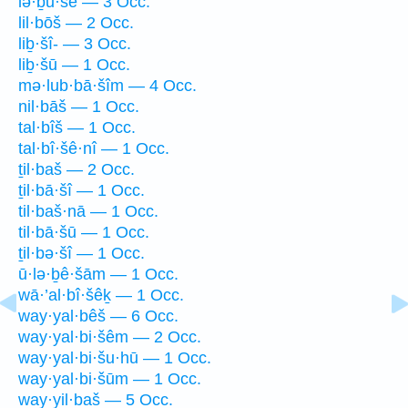
lə·ḇu·šê — 3 Occ.
lil·bōš — 2 Occ.
liḇ·šî- — 3 Occ.
liḇ·šū — 1 Occ.
mə·lub·bā·šîm — 4 Occ.
nil·bāš — 1 Occ.
tal·bîš — 1 Occ.
tal·bî·šê·nî — 1 Occ.
ṯil·baš — 2 Occ.
ṯil·bā·šî — 1 Occ.
til·baš·nā — 1 Occ.
til·bā·šū — 1 Occ.
ṯil·bə·šî — 1 Occ.
ū·lə·ḇê·šām — 1 Occ.
wā·’al·bî·šêḵ — 1 Occ.
way·yal·bêš — 6 Occ.
way·yal·bi·šêm — 2 Occ.
way·yal·bi·šu·hū — 1 Occ.
way·yal·bi·šūm — 1 Occ.
way·yil·baš — 5 Occ.