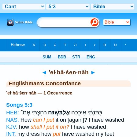
Bible
>
Strong's
> Hebrew
◄
’el·bā·šen·nāh
►
Englishman's Concordance
’el·bā·šen·nāh — 1 Occurrence
Songs 5:3
כֻּתָּנְתִּ֔י אֵיכָ֖כָה
אֶלְבָּשֶׁ֑נָּה
רָחַ֥צְתִּי אֶת־
HEB:
NAS:
How
can I put
it on [again]? I have washed
KJV:
how
shall I put it on?
I have washed
INT:
my dress how
put
have washed my feet