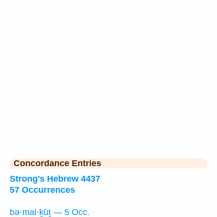
Concordance Entries
Strong's Hebrew 4437
57 Occurrences
bə·mal·ḵūṯ — 5 Occ.