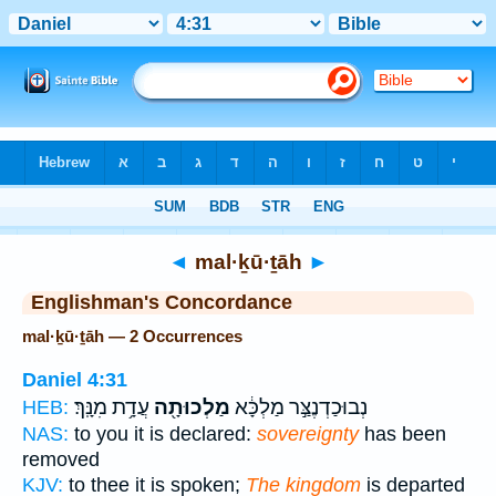
Bible
>
Strong's
> Hebrew
◄
mal·ḵū·ṯāh
►
Englishman's Concordance
mal·ḵū·ṯāh — 2 Occurrences
Daniel 4:31
נְבוּכַדְנֶצַּ֣ר מַלְכָּ֔א
מַלְכוּתָ֖ה
עֲדָ֥ת מִנָּֽךְ׃
HEB:
NAS:
to you it is declared:
sovereignty
has been
removed
KJV:
to thee it is spoken;
The kingdom
is departed