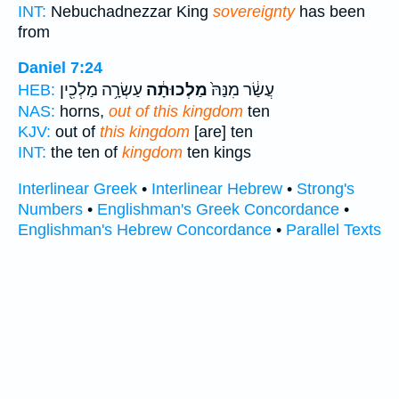
INT:
Nebuchadnezzar King
sovereignty
has been
from
Daniel 7:24
עֲשַׂ֔ר מִנַּהּ֙
מַלְכוּתָ֔ה
עַשְׂרָ֥ה מַלְכִ֖ין
HEB:
NAS:
horns,
out of this kingdom
ten
KJV:
out of
this kingdom
[are] ten
INT:
the ten of
kingdom
ten kings
Interlinear Greek
•
Interlinear Hebrew
•
Strong's
Numbers
•
Englishman's Greek Concordance
•
Englishman's Hebrew Concordance
•
Parallel Texts