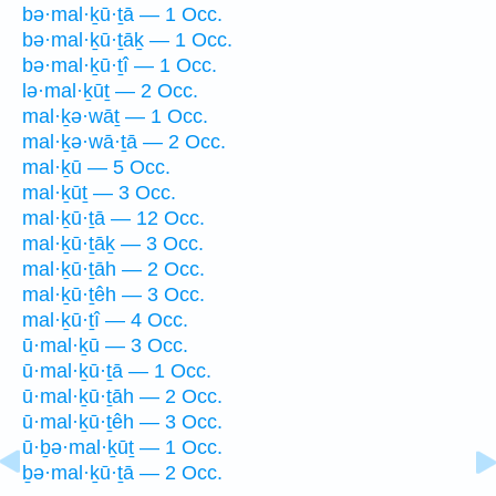
bə·mal·ḵū·ṯā — 1 Occ.
bə·mal·ḵū·ṯāḵ — 1 Occ.
bə·mal·ḵū·ṯî — 1 Occ.
lə·mal·ḵūṯ — 2 Occ.
mal·ḵə·wāṯ — 1 Occ.
mal·ḵə·wā·ṯā — 2 Occ.
mal·ḵū — 5 Occ.
mal·ḵūṯ — 3 Occ.
mal·ḵū·ṯā — 12 Occ.
mal·ḵū·ṯāḵ — 3 Occ.
mal·ḵū·ṯāh — 2 Occ.
mal·ḵū·ṯêh — 3 Occ.
mal·ḵū·ṯî — 4 Occ.
ū·mal·ḵū — 3 Occ.
ū·mal·ḵū·ṯā — 1 Occ.
ū·mal·ḵū·ṯāh — 2 Occ.
ū·mal·ḵū·ṯêh — 3 Occ.
ū·ḇə·mal·ḵūṯ — 1 Occ.
ḇə·mal·ḵū·ṯā — 2 Occ.