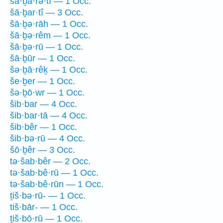
šā·ḇā·rə·tî — 1 Occ.
šā·ḇar·tî — 3 Occ.
šā·ḇə·rāh — 1 Occ.
šā·ḇə·rêm — 1 Occ.
šā·ḇə·rū — 1 Occ.
šā·ḇūr — 1 Occ.
šə·ḇā·rêḵ — 1 Occ.
še·ḇer — 1 Occ.
šə·ḇō·wr — 1 Occ.
šib·bar — 4 Occ.
šib·bar·tā — 4 Occ.
šib·bêr — 1 Occ.
šib·bə·rū — 4 Occ.
šō·ḇêr — 3 Occ.
tə·šab·bêr — 2 Occ.
tə·šab·bê·rū — 1 Occ.
tə·šab·bê·rūn — 1 Occ.
ṯiš·bə·rū- — 1 Occ.
tiš·bār- — 1 Occ.
ṯiš·bō·rū — 1 Occ.