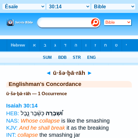
Bible
>
Strong's
> Hebrew
◄
ū·šə·ḇā·rāh
►
Englishman's Concordance
ū·šə·ḇā·rāh — 1 Occurrence
Isaiah 30:14
וּ֠שְׁבָרָהּ
כְּשֵׁ֨בֶר נֵ֧בֶל
HEB:
NAS:
Whose collapse
is like the smashing
KJV:
And he shall break
it as the breaking
INT:
collapse
the smashing jar