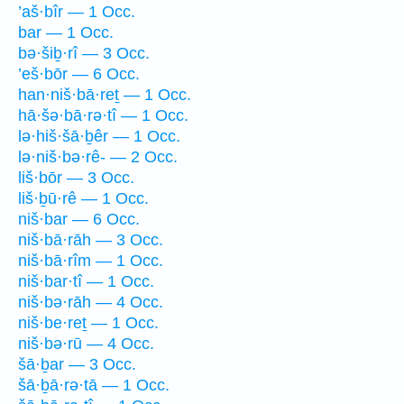
’aš·bîr — 1 Occ.
bar — 1 Occ.
bə·šiḇ·rî — 3 Occ.
’eš·bōr — 6 Occ.
han·niš·bā·reṯ — 1 Occ.
hā·šə·bā·rə·tî — 1 Occ.
lə·hiš·šā·ḇêr — 1 Occ.
lə·niš·bə·rê- — 2 Occ.
liš·bōr — 3 Occ.
liš·ḇū·rê — 1 Occ.
niš·bar — 6 Occ.
niš·bā·rāh — 3 Occ.
niš·bā·rîm — 1 Occ.
niš·bar·tî — 1 Occ.
niš·bə·rāh — 4 Occ.
niš·be·reṯ — 1 Occ.
niš·bə·rū — 4 Occ.
šā·ḇar — 3 Occ.
šā·ḇā·rə·tā — 1 Occ.