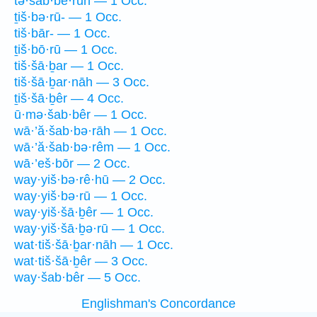
tə·šab·bê·rūn — 1 Occ.
ṯiš·bə·rū- — 1 Occ.
tiš·bār- — 1 Occ.
ṯiš·bō·rū — 1 Occ.
tiš·šā·ḇar — 1 Occ.
tiš·šā·ḇar·nāh — 3 Occ.
ṯiš·šā·ḇêr — 4 Occ.
ū·mə·šab·bêr — 1 Occ.
wā·’ă·šab·bə·rāh — 1 Occ.
wā·’ă·šab·bə·rêm — 1 Occ.
wā·’eš·bōr — 2 Occ.
way·yiš·bə·rê·hū — 2 Occ.
way·yiš·bə·rū — 1 Occ.
way·yiš·šā·ḇêr — 1 Occ.
way·yiš·šā·ḇə·rū — 1 Occ.
wat·tiš·šā·ḇar·nāh — 1 Occ.
wat·tiš·šā·ḇêr — 3 Occ.
way·šab·bêr — 5 Occ.
Englishman's Concordance