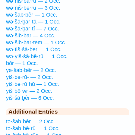
wə·niš·bā·rū — 2 Occ.
wə·niš·bə·rū — 3 Occ.
wə·šab·bêr — 1 Occ.
wə·šā·ḇar·tā — 1 Occ.
wə·šā·ḇar·tî — 7 Occ.
wə·šib·bar — 4 Occ.
wə·šib·bar·tem — 1 Occ.
wə·ṯiš·šā·ḇer — 1 Occ.
wə·yiš·šā·ḇê·rū — 1 Occ.
ḇōr — 1 Occ.
yə·šab·bêr — 2 Occ.
yiš·bə·rū- — 2 Occ.
yiš·bə·rū·hū — 1 Occ.
yiš·bō·wr — 2 Occ.
yiš·šā·ḇêr — 6 Occ.
Additional Entries
tə·šab·bêr — 2 Occ.
tə·šab·bê·rū — 1 Occ.