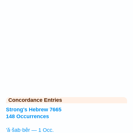
Concordance Entries
Strong's Hebrew 7665
148 Occurrences
’ă·šab·bêr — 1 Occ.