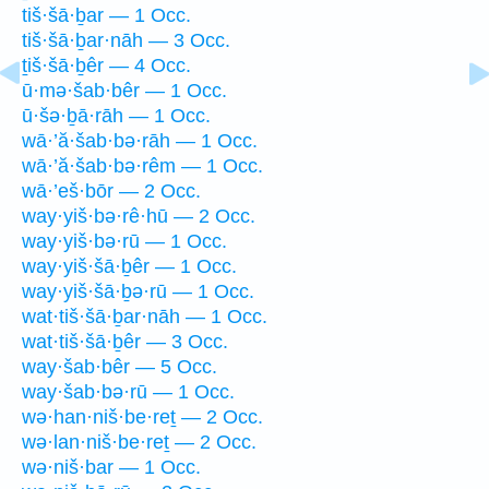
tiš·šā·ḇar — 1 Occ.
tiš·šā·ḇar·nāh — 3 Occ.
ṯiš·šā·ḇêr — 4 Occ.
ū·mə·šab·bêr — 1 Occ.
ū·šə·ḇā·rāh — 1 Occ.
wā·’ă·šab·bə·rāh — 1 Occ.
wā·’ă·šab·bə·rêm — 1 Occ.
wā·’eš·bōr — 2 Occ.
way·yiš·bə·rê·hū — 2 Occ.
way·yiš·bə·rū — 1 Occ.
way·yiš·šā·ḇêr — 1 Occ.
way·yiš·šā·ḇə·rū — 1 Occ.
wat·tiš·šā·ḇar·nāh — 1 Occ.
wat·tiš·šā·ḇêr — 3 Occ.
way·šab·bêr — 5 Occ.
way·šab·bə·rū — 1 Occ.
wə·han·niš·be·reṯ — 2 Occ.
wə·lan·niš·be·reṯ — 2 Occ.
wə·niš·bar — 1 Occ.