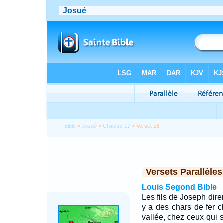
Bible
>
Josué
>
Chapitre 17
> Verset 16
Versets Parallèles
Louis Segond Bible
Les fils de Joseph dire
y a des chars de fer 
vallée, chez ceux qui 