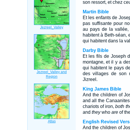
son ressort, et chez ceu
Martin Bible
Et les enfants de Jose
pas suffisante pour n
au pays de la vallée,
habitent à Beth-séan, e
qui habitent dans la val
Darby Bible
Et les fils de Joseph 
montagne, et il y a d
qui habitent le pays d
des villages de son 
Jizreel.
King James Bible
And the children of Jos
and all the Canaanites 
chariots of iron,
both t
and
they
who
are
of the
English Revised Vers
And the children of Jos