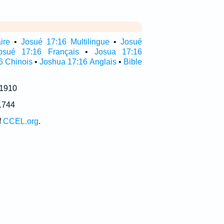
ire
•
Josué 17:16 Multilingue
•
Josué
osué 17:16 Français
•
Josua 17:16
6 Chinois
•
Joshua 17:16 Anglais
•
Bible
 1910
1744
f
CCEL.org
.