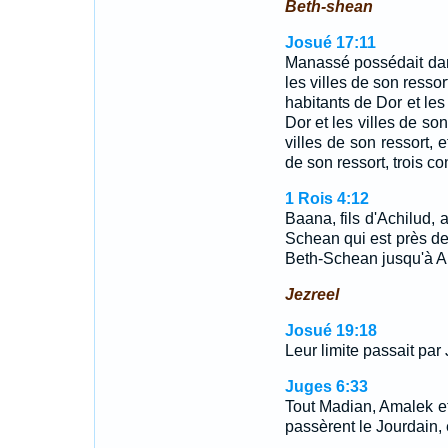
Beth-shean
Josué 17:11
Manassé possédait dan
les villes de son ressor
habitants de Dor et les 
Dor et les villes de so
villes de son ressort, 
de son ressort, trois co
1 Rois 4:12
Baana, fils d'Achilud, 
Schean qui est près de
Beth-Schean jusqu'à A
Jezreel
Josué 19:18
Leur limite passait par
Juges 6:33
Tout Madian, Amalek et l
passèrent le Jourdain, 