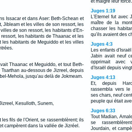
et malgré leur force.
Juges 1:19
L'Eternel fut avec 
s Issacar et dans Aser: Beth-Schean et
maître de la mont
t, Jibleam et les villes de son ressort, les
chasser les habita
villes de son ressort, les habitants d'En-
qu'ils avaient des ch
n ressort, les habitants de Thaanac et les
et les habitants de Meguiddo et les villes
Juges 4:3
ntrées.
Les enfants d'Israël 
Jabin avait neuf ce
opprimait avec v
avait Thaanac et Meguiddo, et tout Beth-
d'Israël depuis ving
 Tsarthan au-dessous de Jizreel, depuis
bel-Mehola, jusqu'au delà de Jokmeam.
Juges 4:13
Et, depuis Haro
rassembla vers le
ses chars, neuf cents
peuple qui était avec
 Jizreel, Kesulloth, Sunem,
Juges 6:33
Tout Madian, Amalek 
es fils de l'Orient, se rassemblèrent; ils
se rassemblèren
et campèrent dans la vallée de Jizréel.
Jourdain, et campè