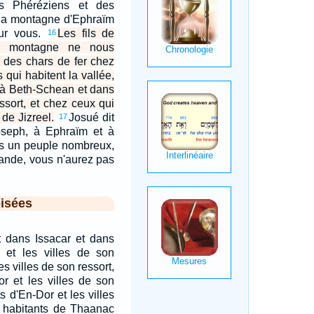
s Phéréziens et des
la montagne d'Ephraïm
our vous.
Les fils de
16
La montagne ne nous
 a des chars de fer chez
qui habitent la vallée,
 à Beth-Schean et dans
essort, et chez ceux qui
 de Jizreel.
Josué dit
17
seph, à Ephraïm et à
s un peuple nombreux,
grande, vous n'aurez pas
isées
 dans Issacar et dans
 et les villes de son
es villes de son ressort,
or et les villes de son
ts d'En-Dor et les villes
s habitants de Thaanac