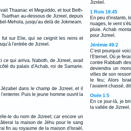
Jizréel.
avait Thaanac et Meguiddo, et tout Beth-
1 Rois 18:45
 Tsarthan au-dessous de Jizreel, depuis
En peu d'instants, le
bel-Mehola, jusqu'au delà de Jokmeam.
nuages, le vent s'étab
pluie. Achab monta 
pour Jizreel.
 fut sur Elie, qui se ceignit les reins et
qu'à l'entrée de Jizreel.
Jérémie 49:2
C'est pourquoi voici
l'Eternel, Où je ferai
 ce qui arriva. Naboth, de Jizreel, avait
contre Rabbath des
 côté du palais d'Achab, roi de Samarie.
deviendra un monc
villes de son resso
le feu; Alors Isr
l'avaient chassé, dit
Jézabel dans le champ de Jizreel, et il
l'enterrer. Puis le jeune homme ouvrit la
Osée 1:5
En ce jour-là, je bri
la vallée de Jizreel.
ppelle-le du nom de Jizreel; car encore un
hâtierai la maison de Jéhu pour le sang
trai fin au royaume de la maison d'Israël.