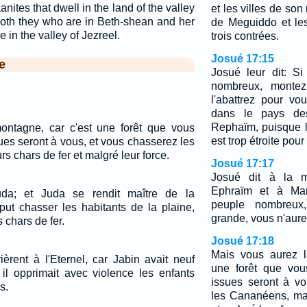
anites that dwell in the land of the valley
et les villes de son 
 both they who are in Beth-shean and her
de Meguiddo et les
 in the valley of Jezreel.
trois contrées.
Josué 17:15
e
Josué leur dit: S
nombreux, montez
l'abattrez pour vo
dans le pays de
Rephaïm, puisque 
ontagne, car c'est une forêt que vous
est trop étroite pour
sues seront à vous, et vous chasserez les
 chars de fer et malgré leur force.
Josué 17:17
Josué dit à la 
Ephraïm et à Ma
uda; et Juda se rendit maître de la
peuple nombreux,
put chasser les habitants de la plaine,
grande, vous n'aure
 chars de fer.
Josué 17:18
Mais vous aurez l
ièrent à l'Eternel, car Jabin avait neuf
une forêt que vou
 il opprimait avec violence les enfants
issues seront à v
s.
les Cananéens, mal