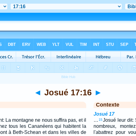
◄
Josué 17:16
►
Contexte
Josué 17
nt: La montagne ne nous suffira pas, et il
…
Josué leur dit:
15
chez tous les Cananéens qui habitent la
nombreux, montez
sont à Beth-Schean et dans les villes de
l'abattrez pour vo