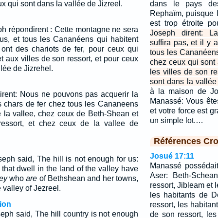
x qui sont dans la vallée de Jizreel.
dans le pays de
Rephaïm, puisque 
est trop étroite p
ph répondirent : Cette montagne ne sera
Joseph dirent: 
ous, et tous les Cananéens qui habitent
suffira pas, et il y
 ont des chariots de fer, pour ceux qui
tous les Cananéens 
t aux villes de son ressort, et pour ceux
chez ceux qui sont
lée de Jizrehel.
les villes de son r
sont dans la vallée
à la maison de Jo
dirent: Nous ne pouvons pas acquerir la
Manassé: Vous ête
es chars de fer chez tous les Cananeens
et votre force est 
e la vallee, chez ceux de Beth-Shean et
un simple lot.…
ressort, et chez ceux de la vallee de
Références Cro
Josué 17:11
eph said, The hill is not enough for us:
Manassé possédait
that dwell in the land of the valley have
Aser: Beth-Schean
hey
who
are
of Bethshean and her towns,
ressort, Jibleam et l
 valley of Jezreel.
les habitants de D
ion
ressort, les habitan
eph said, The hill country is not enough
de son ressort, le