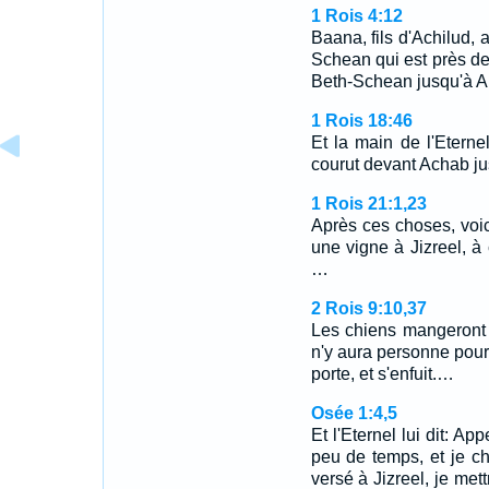
1 Rois 4:12
Baana, fils d'Achilud, 
Schean qui est près de
Beth-Schean jusqu'à A
1 Rois 18:46
Et la main de l'Eternel
courut devant Achab jus
1 Rois 21:1,23
Après ces choses, voici
une vigne à Jizreel, à
…
2 Rois 9:10,37
Les chiens mangeront 
n'y aura personne pour 
porte, et s'enfuit.…
Osée 1:4,5
Et l'Eternel lui dit: A
peu de temps, et je c
versé à Jizreel, je met