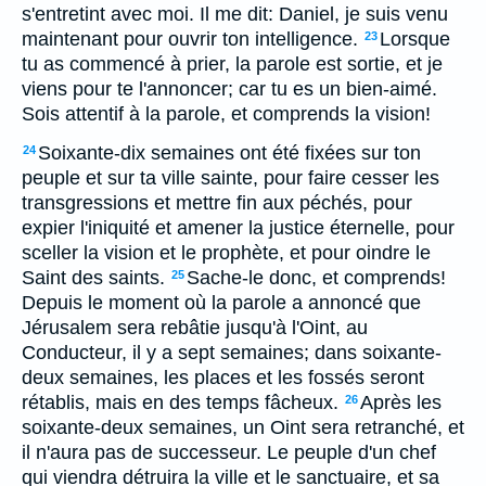
s'entretint avec moi. Il me dit: Daniel, je suis venu
maintenant pour ouvrir ton intelligence.
Lorsque
23
tu as commencé à prier, la parole est sortie, et je
viens pour te l'annoncer; car tu es un bien-aimé.
Sois attentif à la parole, et comprends la vision!
Soixante-dix semaines ont été fixées sur ton
24
peuple et sur ta ville sainte, pour faire cesser les
transgressions et mettre fin aux péchés, pour
expier l'iniquité et amener la justice éternelle, pour
sceller la vision et le prophète, et pour oindre le
Saint des saints.
Sache-le donc, et comprends!
25
Depuis le moment où la parole a annoncé que
Jérusalem sera rebâtie jusqu'à l'Oint, au
Conducteur, il y a sept semaines; dans soixante-
deux semaines, les places et les fossés seront
rétablis, mais en des temps fâcheux.
Après les
26
soixante-deux semaines, un Oint sera retranché, et
il n'aura pas de successeur. Le peuple d'un chef
qui viendra détruira la ville et le sanctuaire, et sa