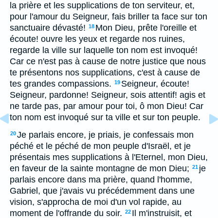
la prière et les supplications de ton serviteur, et,
pour l'amour du Seigneur, fais briller ta face sur ton
sanctuaire dévasté!
Mon Dieu, prête l'oreille et
18
écoute! ouvre les yeux et regarde nos ruines,
regarde la ville sur laquelle ton nom est invoqué!
Car ce n'est pas à cause de notre justice que nous
te présentons nos supplications, c'est à cause de
tes grandes compassions.
Seigneur, écoute!
19
Seigneur, pardonne! Seigneur, sois attentif! agis et
ne tarde pas, par amour pour toi, ô mon Dieu! Car
ton nom est invoqué sur ta ville et sur ton peuple.
Je parlais encore, je priais, je confessais mon
20
péché et le péché de mon peuple d'Israël, et je
présentais mes supplications à l'Eternel, mon Dieu,
en faveur de la sainte montagne de mon Dieu;
je
21
parlais encore dans ma prière, quand l'homme,
Gabriel, que j'avais vu précédemment dans une
vision, s'approcha de moi d'un vol rapide, au
moment de l'offrande du soir.
Il m'instruisit, et
22