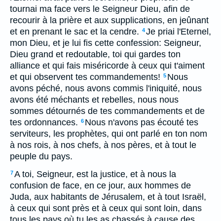
tournai ma face vers le Seigneur Dieu, afin de
recourir à la prière et aux supplications, en jeûnant
et en prenant le sac et la cendre.
Je priai l'Eternel,
4
mon Dieu, et je lui fis cette confession: Seigneur,
Dieu grand et redoutable, toi qui gardes ton
alliance et qui fais miséricorde à ceux qui t'aiment
et qui observent tes commandements!
Nous
5
avons péché, nous avons commis l'iniquité, nous
avons été méchants et rebelles, nous nous
sommes détournés de tes commandements et de
tes ordonnances.
Nous n'avons pas écouté tes
6
serviteurs, les prophètes, qui ont parlé en ton nom
à nos rois, à nos chefs, à nos pères, et à tout le
peuple du pays.
A toi, Seigneur, est la justice, et à nous la
7
confusion de face, en ce jour, aux hommes de
Juda, aux habitants de Jérusalem, et à tout Israël,
à ceux qui sont près et à ceux qui sont loin, dans
tous les pays où tu les as chassés à cause des