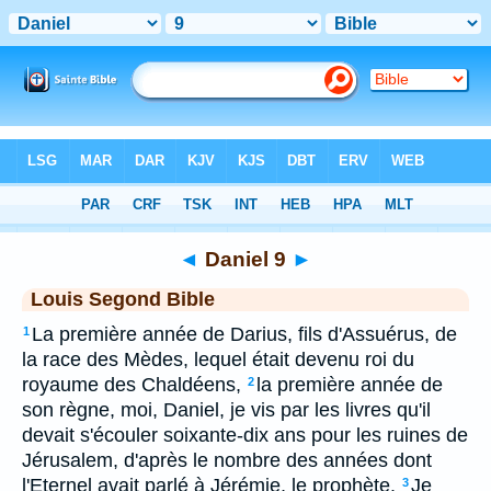
Bible
>
LSG
> Daniel 9
◄
Daniel 9
►
Louis Segond Bible
La première année de Darius, fils d'Assuérus, de
1
la race des Mèdes, lequel était devenu roi du
royaume des Chaldéens,
la première année de
2
son règne, moi, Daniel, je vis par les livres qu'il
devait s'écouler soixante-dix ans pour les ruines de
Jérusalem, d'après le nombre des années dont
l'Eternel avait parlé à Jérémie, le prophète.
Je
3