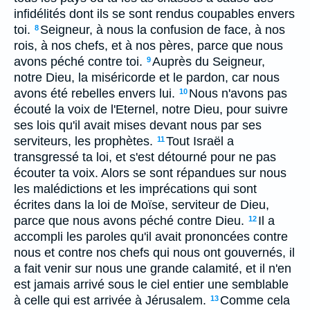
infidélités dont ils se sont rendus coupables envers
toi.
Seigneur, à nous la confusion de face, à nos
8
rois, à nos chefs, et à nos pères, parce que nous
avons péché contre toi.
Auprès du Seigneur,
9
notre Dieu, la miséricorde et le pardon, car nous
avons été rebelles envers lui.
Nous n'avons pas
10
écouté la voix de l'Eternel, notre Dieu, pour suivre
ses lois qu'il avait mises devant nous par ses
serviteurs, les prophètes.
Tout Israël a
11
transgressé ta loi, et s'est détourné pour ne pas
écouter ta voix. Alors se sont répandues sur nous
les malédictions et les imprécations qui sont
écrites dans la loi de Moïse, serviteur de Dieu,
parce que nous avons péché contre Dieu.
Il a
12
accompli les paroles qu'il avait prononcées contre
nous et contre nos chefs qui nous ont gouvernés, il
a fait venir sur nous une grande calamité, et il n'en
est jamais arrivé sous le ciel entier une semblable
à celle qui est arrivée à Jérusalem.
Comme cela
13