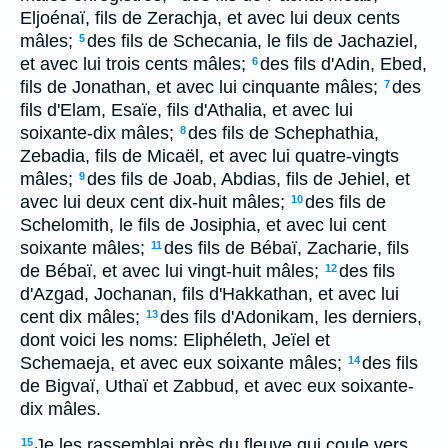
Eljoénaï, fils de Zerachja, et avec lui deux cents
mâles;
des fils de Schecania, le fils de Jachaziel,
5
et avec lui trois cents mâles;
des fils d'Adin, Ebed,
6
fils de Jonathan, et avec lui cinquante mâles;
des
7
fils d'Elam, Esaïe, fils d'Athalia, et avec lui
soixante-dix mâles;
des fils de Schephathia,
8
Zebadia, fils de Micaël, et avec lui quatre-vingts
mâles;
des fils de Joab, Abdias, fils de Jehiel, et
9
avec lui deux cent dix-huit mâles;
des fils de
10
Schelomith, le fils de Josiphia, et avec lui cent
soixante mâles;
des fils de Bébaï, Zacharie, fils
11
de Bébaï, et avec lui vingt-huit mâles;
des fils
12
d'Azgad, Jochanan, fils d'Hakkathan, et avec lui
cent dix mâles;
des fils d'Adonikam, les derniers,
13
dont voici les noms: Eliphéleth, Jeïel et
Schemaeja, et avec eux soixante mâles;
des fils
14
de Bigvaï, Uthaï et Zabbud, et avec eux soixante-
dix mâles.
Je les rassemblai près du fleuve qui coule vers
15