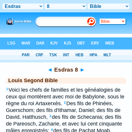
Bible
>
LSG
> Esdras 8
◄
Esdras 8
►
Louis Segond Bible
Voici les chefs de familles et les généalogies de
1
ceux qui montèrent avec moi de Babylone, sous le
règne du roi Artaxerxès.
Des fils de Phinées,
2
Guerschom; des fils d'Ithamar, Daniel; des fils de
David, Hatthusch,
des fils de Schecania; des fils
3
de Pareosch, Zacharie, et avec lui cent cinquante
mâles enregistrés;
des fils de Pachat Moab,
4