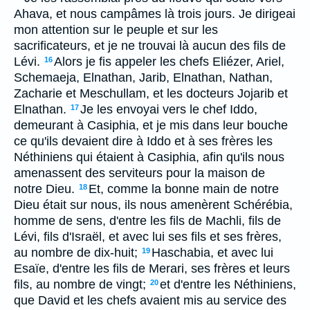
Ahava, et nous campâmes là trois jours. Je dirigeai
mon attention sur le peuple et sur les
sacrificateurs, et je ne trouvai là aucun des fils de
Lévi.
Alors je fis appeler les chefs Eliézer, Ariel,
16
Schemaeja, Elnathan, Jarib, Elnathan, Nathan,
Zacharie et Meschullam, et les docteurs Jojarib et
Elnathan.
Je les envoyai vers le chef Iddo,
17
demeurant à Casiphia, et je mis dans leur bouche
ce qu'ils devaient dire à Iddo et à ses frères les
Néthiniens qui étaient à Casiphia, afin qu'ils nous
amenassent des serviteurs pour la maison de
notre Dieu.
Et, comme la bonne main de notre
18
Dieu était sur nous, ils nous amenèrent Schérébia,
homme de sens, d'entre les fils de Machli, fils de
Lévi, fils d'Israël, et avec lui ses fils et ses frères,
au nombre de dix-huit;
Haschabia, et avec lui
19
Esaïe, d'entre les fils de Merari, ses frères et leurs
fils, au nombre de vingt;
et d'entre les Néthiniens,
20
que David et les chefs avaient mis au service des