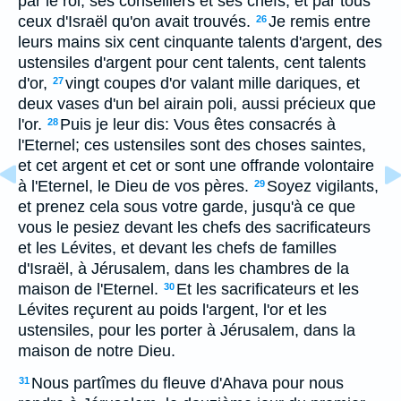
par le roi, ses conseillers et ses chefs, et par tous
ceux d'Israël qu'on avait trouvés.
Je remis entre
26
leurs mains six cent cinquante talents d'argent, des
ustensiles d'argent pour cent talents, cent talents
d'or,
vingt coupes d'or valant mille dariques, et
27
deux vases d'un bel airain poli, aussi précieux que
l'or.
Puis je leur dis: Vous êtes consacrés à
28
l'Eternel; ces ustensiles sont des choses saintes,
et cet argent et cet or sont une offrande volontaire
à l'Eternel, le Dieu de vos pères.
Soyez vigilants,
29
et prenez cela sous votre garde, jusqu'à ce que
vous le pesiez devant les chefs des sacrificateurs
et les Lévites, et devant les chefs de familles
d'Israël, à Jérusalem, dans les chambres de la
maison de l'Eternel.
Et les sacrificateurs et les
30
Lévites reçurent au poids l'argent, l'or et les
ustensiles, pour les porter à Jérusalem, dans la
maison de notre Dieu.
Nous partîmes du fleuve d'Ahava pour nous
31