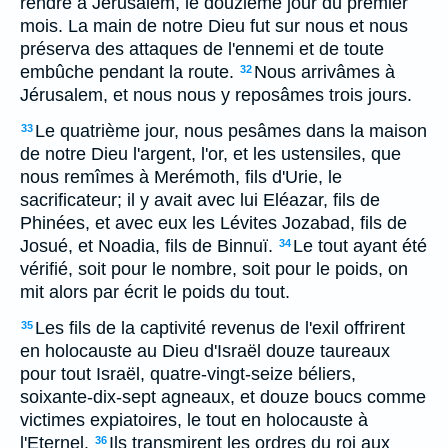
rendre à Jérusalem, le douzième jour du premier
mois. La main de notre Dieu fut sur nous et nous
préserva des attaques de l'ennemi et de toute
embûche pendant la route.
Nous arrivâmes à
32
Jérusalem, et nous nous y reposâmes trois jours.
Le quatrième jour, nous pesâmes dans la maison
33
de notre Dieu l'argent, l'or, et les ustensiles, que
nous remîmes à Merémoth, fils d'Urie, le
sacrificateur; il y avait avec lui Eléazar, fils de
Phinées, et avec eux les Lévites Jozabad, fils de
Josué, et Noadia, fils de Binnuï.
Le tout ayant été
34
vérifié, soit pour le nombre, soit pour le poids, on
mit alors par écrit le poids du tout.
Les fils de la captivité revenus de l'exil offrirent
35
en holocauste au Dieu d'Israël douze taureaux
pour tout Israël, quatre-vingt-seize béliers,
soixante-dix-sept agneaux, et douze boucs comme
victimes expiatoires, le tout en holocauste à
l'Eternel.
Ils transmirent les ordres du roi aux
36