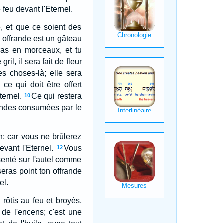
 feu devant l'Eternel.
e, et que ce soient des
n offrande est un gâteau
ras en morceaux, et tu
ril, il sera fait de fleur
es choses-là; elle sera
 ce qui doit être offert
ternel.
Ce qui restera
10
frandes consumées par le
n; car vous ne brûlerez
vant l'Eternel.
Vous
12
senté sur l'autel comme
seras point ton offrande
el.
 rôtis au feu et broyés,
 de l'encens; c'est une