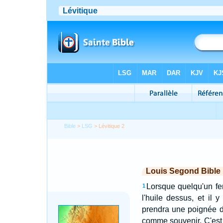
Bible
>
LSG
> Lévitique 2
Louis Segond Bible
Lorsque quelqu'un fer
1
l'huile dessus, et il y
prendra une poignée de 
comme souvenir. C'est 