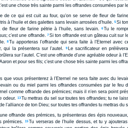
 c'est une chose très sainte parmi les offrandes consumées par le
de de ce qui est cuit au four, qu'on se serve de fleur de farin
is à l'huile et des galettes sans levain arrosées d'huile.
Si to
5
a de fleur de farine pétrie à l'huile, sans levain.
Tu le romp
6
sus; c'est une offrande.
Si ton offrande est un gâteau cuit sur le g
7
le.
Tu apporteras l'offrande qui sera faite à l'Eternel avec c
8
, qui la présentera sur l'autel.
Le sacrificateur en prélèvera
9
rûlera sur l'autel. C'est une offrande d'une agréable odeur à l'E
 Aaron et pour ses fils; c'est une chose très sainte parmi les of
 que vous présenterez à l'Eternel ne sera faite avec du levai
levain ou du miel parmi les offrandes consumées par le feu de
Eternel comme offrande des prémices; mais il n'en sera point pré
e odeur.
Tu mettras du sel sur toutes tes offrandes; tu ne lais
13
e l'alliance de ton Dieu; sur toutes tes offrandes tu mettras du s
el une offrande des prémices, tu présenteras des épis nouveaux,
s prémices.
Tu verseras de l'huile dessus, et tu y ajouteras
15