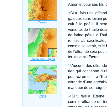
Aaron et pour ses fils;
Si tu fais une offran
4
gâteaux sans levain pétr
cuit à la poêle, il ser
verseras de l'huile des
de farine pétrie à l'hui
remise au sacrificateur
comme souvenir, et le b
de l'offrande sera pour
feu devant l'Eternel.
Aucune des offrandes
11
rien qui contienne du 
pourrez en offrir à l'
offrande d'une agréabl
manquer de sel, signe d
Si tu fais à l'Etern
14
comme offrande de te
16