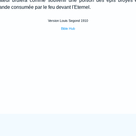
cateur brûlera comme souvenir une portion des épis broyés et
rande consumée par le feu devant l'Eternel.
Version Louis Segond 1910
Bible Hub