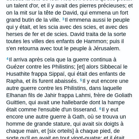
un talent d'or, et il y avait des pierres précieuses; et
on la mit sur la tête de David, qui emmena un fort
grand butin de la ville.
Il emmena aussi le peuple
3
qui y était, et les scia avec des scies, et avec des
herses de fer et de scies. David traita de la sorte
toutes les villes des enfants de Hammon; puis il
s'en retourna avec tout le peuple à Jérusalem.
Il arriva après cela que la guerre continua à
4
Guézer contre les Philistins; [et] alors Sibbecaï le
Husathite frappa Sippaï, qui était des enfants de
Rapha, et ils furent abaissés.
Il y eut encore une
5
autre guerre contre les Philistins, dans laquelle
Elhanan fils de Jahir frappa Lahmi, frère de Goliath
Guittien, qui avait une hallebarde dont la hampe
était comme l'ensuble d'un tisserand.
Il y eut
6
encore une autre guerre à Gath, où se trouva un
homme de grande stature, qui avait six doigts à
chaque main, et [six orteils] à chaque pied, de
sorte qu'il en avait en tout vingt-quatre; et il était