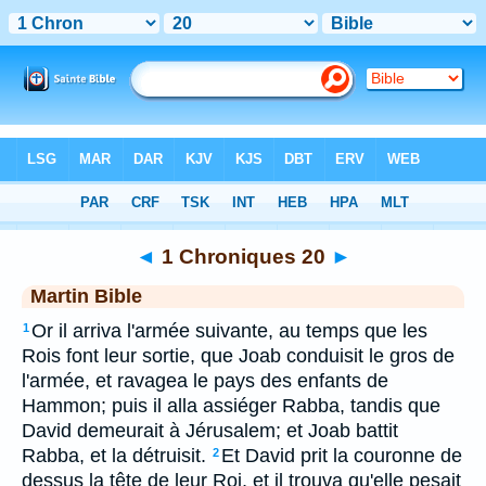
Bible
>
MAR
> 1 Chroniques 20
◄
1 Chroniques 20
►
Martin Bible
Or il arriva l'armée suivante, au temps que les
1
Rois font leur sortie, que Joab conduisit le gros de
l'armée, et ravagea le pays des enfants de
Hammon; puis il alla assiéger Rabba, tandis que
David demeurait à Jérusalem; et Joab battit
Rabba, et la détruisit.
Et David prit la couronne de
2
dessus la tête de leur Roi, et il trouva qu'elle pesait