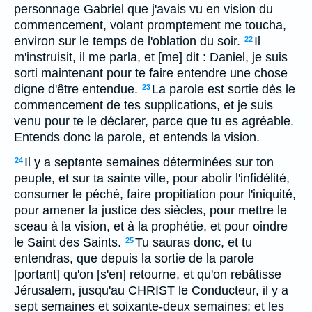
personnage Gabriel que j'avais vu en vision du
commencement, volant promptement me toucha,
environ sur le temps de l'oblation du soir.
Il
22
m'instruisit, il me parla, et [me] dit : Daniel, je suis
sorti maintenant pour te faire entendre une chose
digne d'être entendue.
La parole est sortie dès le
23
commencement de tes supplications, et je suis
venu pour te le déclarer, parce que tu es agréable.
Entends donc la parole, et entends la vision.
Il y a septante semaines déterminées sur ton
24
peuple, et sur ta sainte ville, pour abolir l'infidélité,
consumer le péché, faire propitiation pour l'iniquité,
pour amener la justice des siècles, pour mettre le
sceau à la vision, et à la prophétie, et pour oindre
le Saint des Saints.
Tu sauras donc, et tu
25
entendras, que depuis la sortie de la parole
[portant] qu'on [s'en] retourne, et qu'on rebâtisse
Jérusalem, jusqu'au CHRIST le Conducteur, il y a
sept semaines et soixante-deux semaines; et les