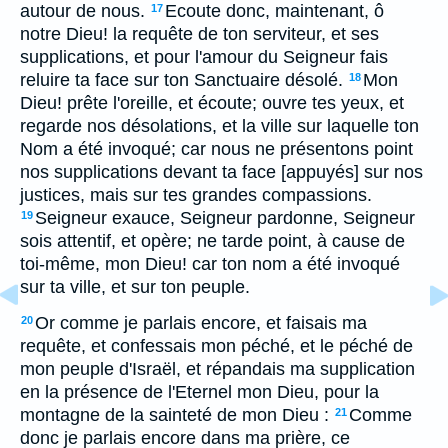
autour de nous.
Ecoute donc, maintenant, ô
17
notre Dieu! la requête de ton serviteur, et ses
supplications, et pour l'amour du Seigneur fais
reluire ta face sur ton Sanctuaire désolé.
Mon
18
Dieu! prête l'oreille, et écoute; ouvre tes yeux, et
regarde nos désolations, et la ville sur laquelle ton
Nom a été invoqué; car nous ne présentons point
nos supplications devant ta face [appuyés] sur nos
justices, mais sur tes grandes compassions.
Seigneur exauce, Seigneur pardonne, Seigneur
19
sois attentif, et opère; ne tarde point, à cause de
toi-même, mon Dieu! car ton nom a été invoqué
sur ta ville, et sur ton peuple.
Or comme je parlais encore, et faisais ma
20
requête, et confessais mon péché, et le péché de
mon peuple d'Israël, et répandais ma supplication
en la présence de l'Eternel mon Dieu, pour la
montagne de la sainteté de mon Dieu :
Comme
21
donc je parlais encore dans ma prière, ce