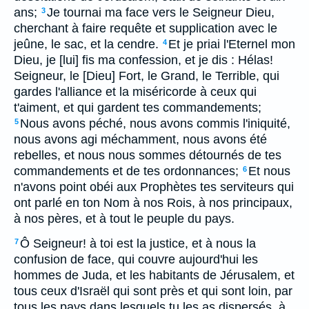
ans;
Je tournai ma face vers le Seigneur Dieu,
3
cherchant à faire requête et supplication avec le
jeûne, le sac, et la cendre.
Et je priai l'Eternel mon
4
Dieu, je [lui] fis ma confession, et je dis : Hélas!
Seigneur, le [Dieu] Fort, le Grand, le Terrible, qui
gardes l'alliance et la miséricorde à ceux qui
t'aiment, et qui gardent tes commandements;
Nous avons péché, nous avons commis l'iniquité,
5
nous avons agi méchamment, nous avons été
rebelles, et nous nous sommes détournés de tes
commandements et de tes ordonnances;
Et nous
6
n'avons point obéi aux Prophètes tes serviteurs qui
ont parlé en ton Nom à nos Rois, à nos principaux,
à nos pères, et à tout le peuple du pays.
Ô Seigneur! à toi est la justice, et à nous la
7
confusion de face, qui couvre aujourd'hui les
hommes de Juda, et les habitants de Jérusalem, et
tous ceux d'Israël qui sont près et qui sont loin, par
tous les pays dans lesquels tu les as dispersés, à