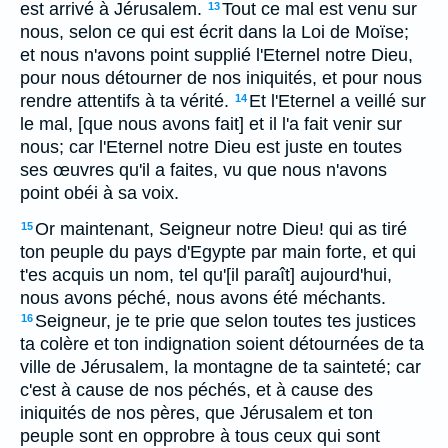
est arrivé à Jérusalem.
Tout ce mal est venu sur
13
nous, selon ce qui est écrit dans la Loi de Moïse;
et nous n'avons point supplié l'Eternel notre Dieu,
pour nous détourner de nos iniquités, et pour nous
rendre attentifs à ta vérité.
Et l'Eternel a veillé sur
14
le mal, [que nous avons fait] et il l'a fait venir sur
nous; car l'Eternel notre Dieu est juste en toutes
ses œuvres qu'il a faites, vu que nous n'avons
point obéi à sa voix.
Or maintenant, Seigneur notre Dieu! qui as tiré
15
ton peuple du pays d'Egypte par main forte, et qui
t'es acquis un nom, tel qu'[il paraît] aujourd'hui,
nous avons péché, nous avons été méchants.
Seigneur, je te prie que selon toutes tes justices
16
ta colère et ton indignation soient détournées de ta
ville de Jérusalem, la montagne de ta sainteté; car
c'est à cause de nos péchés, et à cause des
iniquités de nos pères, que Jérusalem et ton
peuple sont en opprobre à tous ceux qui sont