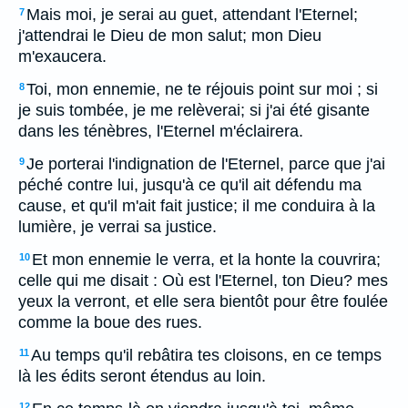
Mais moi, je serai au guet, attendant l'Eternel;
7
j'attendrai le Dieu de mon salut; mon Dieu
m'exaucera.
Toi, mon ennemie, ne te réjouis point sur moi ; si
8
je suis tombée, je me relèverai; si j'ai été gisante
dans les ténèbres, l'Eternel m'éclairera.
Je porterai l'indignation de l'Eternel, parce que j'ai
9
péché contre lui, jusqu'à ce qu'il ait défendu ma
cause, et qu'il m'ait fait justice; il me conduira à la
lumière, je verrai sa justice.
Et mon ennemie le verra, et la honte la couvrira;
10
celle qui me disait : Où est l'Eternel, ton Dieu? mes
yeux la verront, et elle sera bientôt pour être foulée
comme la boue des rues.
Au temps qu'il rebâtira tes cloisons, en ce temps
11
là les édits seront étendus au loin.
12