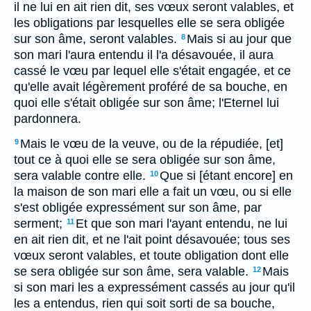
il ne lui en ait rien dit, ses vœux seront valables, et
les obligations par lesquelles elle se sera obligée
sur son âme, seront valables.
Mais si au jour que
8
son mari l'aura entendu il l'a désavouée, il aura
cassé le vœu par lequel elle s'était engagée, et ce
qu'elle avait légèrement proféré de sa bouche, en
quoi elle s'était obligée sur son âme; l'Eternel lui
pardonnera.
Mais le vœu de la veuve, ou de la répudiée, [et]
9
tout ce à quoi elle se sera obligée sur son âme,
sera valable contre elle.
Que si [étant encore] en
10
la maison de son mari elle a fait un vœu, ou si elle
s'est obligée expressément sur son âme, par
serment;
Et que son mari l'ayant entendu, ne lui
11
en ait rien dit, et ne l'ait point désavouée; tous ses
vœux seront valables, et toute obligation dont elle
se sera obligée sur son âme, sera valable.
Mais
12
si son mari les a expressément cassés au jour qu'il
les a entendus, rien qui soit sorti de sa bouche,