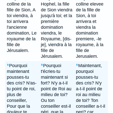
colline de la
Hophel, la fille
colline elevee
fille de Sion, A
de Sion viendra
de la fille de
toi viendra, à
jusqu'à toi; et la
Sion, à toi
toi arrivera
première
arrivera et
l'ancienne
domination
viendra la
domination, Le
viendra, le
domination
royaume de la
Royaume, [dis-
premiere, -le
fille de
je], viendra à la
royaume, à la
Jérusalem.
fille de
fille de
Jérusalem.
Jerusalem.
Pourquoi
Pourquoi
Maintenant,
9
9
9
maintenant
t'écries-tu
pourquoi
pousses-tu
maintenant si
pousses-tu
des cris? N'as-
fort? N'y a-t-il
des cris? N'y
tu point de roi,
point de Roi au
a-t-il point de
plus de
milieu de toi?
roi au milieu
conseiller,
Ou ton
de toi? Ton
Pour que la
conseiller est-il
conseiller a-t-il
douleur te
péri, que la
peri? car