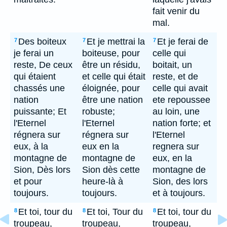
fait venir du
mal.
Des boiteux
Et je mettrai la
Et je ferai de
7
7
7
je ferai un
boiteuse, pour
celle qui
reste, De ceux
être un résidu,
boitait, un
qui étaient
et celle qui était
reste, et de
chassés une
éloignée, pour
celle qui avait
nation
être une nation
ete repoussee
puissante; Et
robuste;
au loin, une
l'Eternel
l'Eternel
nation forte; et
régnera sur
régnera sur
l'Eternel
eux, à la
eux en la
regnera sur
montagne de
montagne de
eux, en la
Sion, Dès lors
Sion dès cette
montagne de
et pour
heure-là à
Sion, des lors
toujours.
toujours.
et à toujours.
Et toi, tour du
Et toi, Tour du
Et toi, tour du
8
8
8
troupeau,
troupeau,
troupeau,