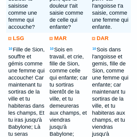
saisisse
douleur t'ait
l'angoisse t'a
comme une
saisie comme
saisie, comme
femme qui
de celle qui
une femme qui
accouche?
enfante?
enfante.
LSG
MAR
DAR
Fille de Sion,
Sois en
Sois dans
10
10
10
souffre et
travail, et crie,
l'angoisse et
gémis comme
fille de Sion,
gemis, fille de
une femme qui
comme celle
Sion, comme
accouche! Car
qui enfante; car
une femme qui
maintenant tu
tu sortiras
enfante; car
sortiras de la
bientôt de la
maintenant tu
ville et tu
ville, et tu
sortiras de la
habiteras dans
demeureras
ville, et tu
les champs, Et
aux champs, et
habiteras aux
tu iras jusqu'à
viendras
champs, et tu
Babylone; Là
jusqu'à
viendras
tu seras
Babylone;
jusqu'à