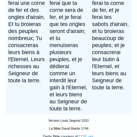
ferai une corne
ferai que ta
ferai ta corne
de fer et des
corne sera de
de fer, et je
ongles d'airain,
fer, et je ferai
ferai tes
Et tu broieras
que tes ongles
sabots d'airain,
des peuples
seront d'airain;
et tu broieras
nombreux; Tu
et tu
beaucoup de
consacreras
menuiseras
peuples; et je
leurs biens à
plusieurs
consacrerai
l'Eternel, Leurs
peuples, et je
leur butin à
richesses au
dédierai
l'Eternel, et
Seigneur de
comme un
leurs biens au
toute la terre.
interdit leur
Seigneur de
gain à l'Eternel,
toute la terre.
et leurs biens
au Seigneur de
toute la terre.
Version Louis Segond 1910
La Bible David Martin 1744
Darby Bible courtesy of
CCEL.org
.