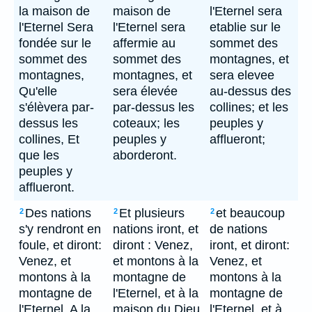
la maison de
maison de
l'Eternel sera
l'Eternel Sera
l'Eternel sera
etablie sur le
fondée sur le
affermie au
sommet des
sommet des
sommet des
montagnes, et
montagnes,
montagnes, et
sera elevee
Qu'elle
sera élevée
au-dessus des
s'élèvera par-
par-dessus les
collines; et les
dessus les
coteaux; les
peuples y
collines, Et
peuples y
afflueront;
que les
aborderont.
peuples y
afflueront.
Des nations
Et plusieurs
et beaucoup
2
2
2
s'y rendront en
nations iront, et
de nations
foule, et diront:
diront : Venez,
iront, et diront:
Venez, et
et montons à la
Venez, et
montons à la
montagne de
montons à la
montagne de
l'Eternel, et à la
montagne de
l'Eternel, A la
maison du Dieu
l'Eternel, et à