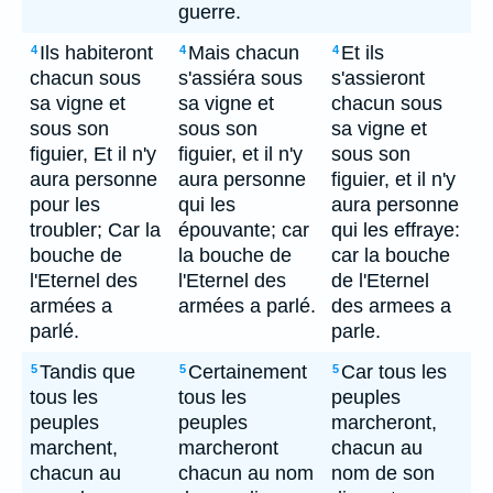
guerre.
Ils habiteront
Mais chacun
Et ils
4
4
4
chacun sous
s'assiéra sous
s'assieront
sa vigne et
sa vigne et
chacun sous
sous son
sous son
sa vigne et
figuier, Et il n'y
figuier, et il n'y
sous son
aura personne
aura personne
figuier, et il n'y
pour les
qui les
aura personne
troubler; Car la
épouvante; car
qui les effraye:
bouche de
la bouche de
car la bouche
l'Eternel des
l'Eternel des
de l'Eternel
armées a
armées a parlé.
des armees a
parlé.
parle.
Tandis que
Certainement
Car tous les
5
5
5
tous les
tous les
peuples
peuples
peuples
marcheront,
marchent,
marcheront
chacun au
chacun au
chacun au nom
nom de son