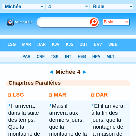
Bible
> Michée 4
◄
Michée 4
►
Chapitres Parallèles
LSG
MAR
DAR
Il arrivera,
Mais il
Et il arrivera,
1
1
1
dans la suite
arrivera aux
à la fin des
des temps,
derniers jours,
jours, que la
Que la
que la
montagne de
montagne de
montagne de la
la maison de