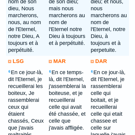
nom de son
de son dieu;
dieu; et nous,
dieu, Nous
mais nous
nous
marcherons,
marcherons au
marcherons au
nous, au nom
nom de
nom de
de l'Eternel,
l'Eternel notre
l'Eternel, notre
notre Dieu, A
Dieu à toujours
Dieu, à
toujours et à
et à perpétuité.
toujours et à
perpétuité.
perpetuite.
LSG
MAR
DAR
En ce jour-là,
En ce temps-
En ce jour-là,
6
6
6
dit l'Eternel, je
là, dit l'Eternel,
dit l'Eternel, je
recueillerai les
j'assemblerai la
rassemblerai
boiteux, Je
boiteuse, et je
celle qui
rassemblerai
recueillerai
boitait, et je
ceux qui
celle qui avait
recueillerai
étaient
été chassée, et
celle qui etait
chassés, Ceux
celle que
chassee et
que j'avais
j'avais affligée.
celle sur
maltraités.
laquelle j'avais