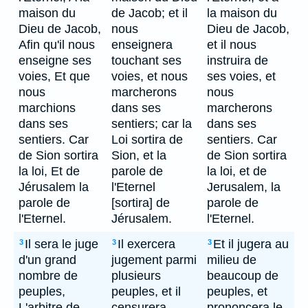
maison du
de Jacob; et il
la maison du
Dieu de Jacob,
nous
Dieu de Jacob,
Afin qu'il nous
enseignera
et il nous
enseigne ses
touchant ses
instruira de
voies, Et que
voies, et nous
ses voies, et
nous
marcherons
nous
marchions
dans ses
marcherons
dans ses
sentiers; car la
dans ses
sentiers. Car
Loi sortira de
sentiers. Car
de Sion sortira
Sion, et la
de Sion sortira
la loi, Et de
parole de
la loi, et de
Jérusalem la
l'Eternel
Jerusalem, la
parole de
[sortira] de
parole de
l'Eternel.
Jérusalem.
l'Eternel.
Il sera le juge
Il exercera
Et il jugera au
3
3
3
d'un grand
jugement parmi
milieu de
nombre de
plusieurs
beaucoup de
peuples,
peuples, et il
peuples, et
L'arbitre de
censurera
prononcera le