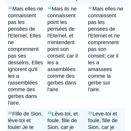
Mais elles ne
Mais ils ne
Mais elles ne
12
12
12
connaissent
connaissent
connaissent
pas les
point les
pas les
pensées de
pensées de
pensees de
l'Eternel, Elles
l'Eternel, et
l'Eternel et ne
ne
n'entendent
comprennent
comprennent
point son
pas son
pas ses
conseil; car il
conseil; car il
desseins, Elles
les a
les a
ignorent qu'il
assemblées
amassees
les a
comme des
comme la
rassemblées
gerbes dans
gerbe sur
comme des
l'aire.
l'aire.
gerbes dans
l'aire.
Fille de Sion,
Lève-toi, et
Leve-toi et
13
13
13
lève-toi et
foule, fille de
foule, fille de
foule! Je te
Sion, car je
Sion, car je