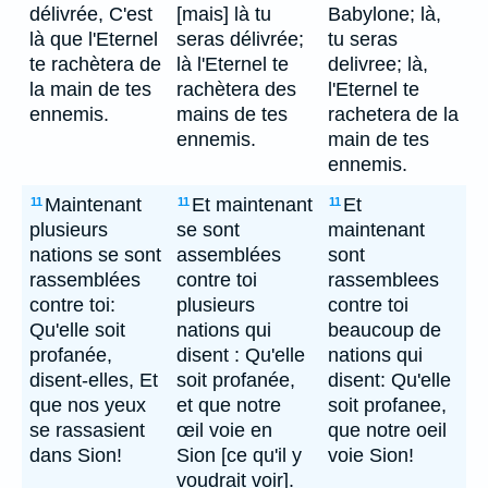
délivrée, C'est
[mais] là tu
Babylone; là,
là que l'Eternel
seras délivrée;
tu seras
te rachètera de
là l'Eternel te
delivree; là,
la main de tes
rachètera des
l'Eternel te
ennemis.
mains de tes
rachetera de la
ennemis.
main de tes
ennemis.
Maintenant
Et maintenant
Et
11
11
11
plusieurs
se sont
maintenant
nations se sont
assemblées
sont
rassemblées
contre toi
rassemblees
contre toi:
plusieurs
contre toi
Qu'elle soit
nations qui
beaucoup de
profanée,
disent : Qu'elle
nations qui
disent-elles, Et
soit profanée,
disent: Qu'elle
que nos yeux
et que notre
soit profanee,
se rassasient
œil voie en
que notre oeil
dans Sion!
Sion [ce qu'il y
voie Sion!
voudrait voir].