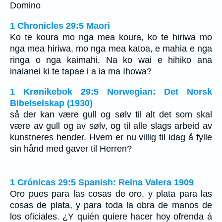
Domino
1 Chronicles 29:5 Maori
Ko te koura mo nga mea koura, ko te hiriwa mo
nga mea hiriwa, mo nga mea katoa, e mahia e nga
ringa o nga kaimahi. Na ko wai e hihiko ana
inaianei ki te tapae i a ia ma Ihowa?
1 Krønikebok 29:5 Norwegian: Det Norsk
Bibelselskap (1930)
så der kan være gull og sølv til alt det som skal
være av gull og av sølv, og til alle slags arbeid av
kunstneres hender. Hvem er nu villig til idag å fylle
sin hånd med gaver til Herren?
1 Crónicas 29:5 Spanish: Reina Valera 1909
Oro pues para las cosas de oro, y plata para las
cosas de plata, y para toda la obra de manos de
los oficiales. ¿Y quién quiere hacer hoy ofrenda á