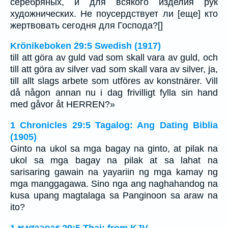
серебряных, и для всякого изделия рук
художнических. Не поусердствует ли [еще] кто
жертвовать сегодня для Господа?[]
Krönikeboken 29:5 Swedish (1917)
till att göra av guld vad som skall vara av guld, och
till att göra av silver vad som skall vara av silver, ja,
till allt slags arbete som utföres av konstnärer. Vill
då någon annan nu i dag frivilligt fylla sin hand
med gåvor åt HERREN?»
1 Chronicles 29:5 Tagalog: Ang Dating Biblia
(1905)
Ginto na ukol sa mga bagay na ginto, at pilak na
ukol sa mga bagay na pilak at sa lahat na
sarisaring gawain na yayariin ng mga kamay ng
mga manggagawa. Sino nga ang naghahandog na
kusa upang magtalaga sa Panginoon sa araw na
ito?
1 พงศาวดาร 29:5 Thai: from KJV