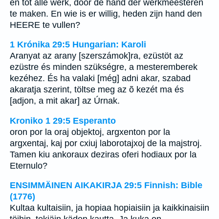
en tot alle werk, door de hand der werkmeesteren
te maken. En wie is er willig, heden zijn hand den
HEERE te vullen?
1 Krónika 29:5 Hungarian: Karoli
Aranyat az arany [szerszámok]ra, ezüstöt az
ezüstre és minden szükségre, a mesteremberek
kezéhez. És ha valaki [még] adni akar, szabad
akaratja szerint, töltse meg az õ kezét ma és
[adjon, a mit akar] az Úrnak.
Kroniko 1 29:5 Esperanto
oron por la oraj objektoj, argxenton por la
argxentaj, kaj por cxiuj laborotajxoj de la majstroj.
Tamen kiu ankoraux deziras oferi hodiaux por la
Eternulo?
ENSIMMÄINEN AIKAKIRJA 29:5 Finnish: Bible
(1776)
Kultaa kultaisiin, ja hopiaa hopiaisiin ja kaikkinaisiin