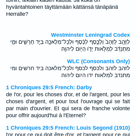
töihin, tekiäin käden kautta. Ja kuka on
hyväntahtoinen täyttämään kättänsä tänäpänä
Herralle?
Westminster Leningrad Codex
לַזָּהָ֤ב לַזָּהָב֙ וְלַכֶּ֣סֶף לַכֶּ֔סֶף וּלְכָל־מְלָאכָ֖ה בְּיַ֣ד חָרָשִׁ֑ים וּמִ֣י
מִתְנַדֵּ֔ב לְמַלֹּ֥אות יָדֹ֛ו הַיֹּ֖ום לַיהוָֽה׃
WLC (Consonants Only)
לזהב לזהב ולכסף לכסף ולכל־מלאכה ביד חרשים ומי
מתנדב למלאות ידו היום ליהוה׃
1 Chroniques 29:5 French: Darby
de l'or, pour les choses d'or, et de l'argent, pour les
choses d'argent, et pour tout l'ouvrage qui se fait
par main d'ouvrier. Et qui sera de franche volonte
pour offrir aujourd'hui à l'Eternel?
1 Chroniques 29:5 French: Louis Segond (1910)
l'or pour ce qui doit être d'or, et l'argent pour ce qui