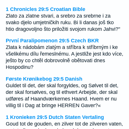
1 Chronicles 29:5 Croatian Bible
Zlato za zlatne stvari, a srebro za srebrne i za
svako djelo umjetničkih ruku. Bi li danas još tko
htio dragovoljno što priložiti svojom rukom Jahvi?"
První Paralipomenon 29:5 Czech BKR
Zlata k nádobám zlatým a stříbra k stříbrným i ke
všelikému dílu řemeslnému. A jestliže jest kdo více,
ješto by co chtěl dobrovolně obětovati dnes
Hospodinu?
Første Krønikebog 29:5 Danish
Guldet til det, der skal forgyldes, og Sølvet til det,
der skal forsølves, og til ethvert Arbejde, der skal
udføres af Haandværkernes Haand. Hvem er nu
villig til i Dag at bringe HERREN Gaver?«
1 Kronieken 29:5 Dutch Staten Vertaling
Goud tot de gouden, en zilver tot de zilveren vaten,