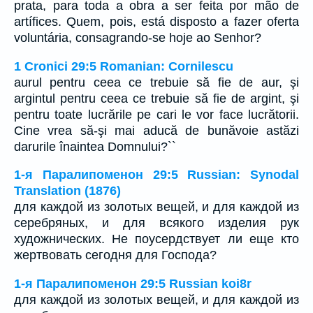
prata, para toda a obra a ser feita por mão de
artífices. Quem, pois, está disposto a fazer oferta
voluntária, consagrando-se hoje ao Senhor?
1 Cronici 29:5 Romanian: Cornilescu
aurul pentru ceea ce trebuie să fie de aur, şi
argintul pentru ceea ce trebuie să fie de argint, şi
pentru toate lucrările pe cari le vor face lucrătorii.
Cine vrea să-şi mai aducă de bunăvoie astăzi
darurile înaintea Domnului?``
1-я Паралипоменон 29:5 Russian: Synodal
Translation (1876)
для каждой из золотых вещей, и для каждой из
серебряных, и для всякого изделия рук
художнических. Не поусердствует ли еще кто
жертвовать сегодня для Господа?
1-я Паралипоменон 29:5 Russian koi8r
для каждой из золотых вещей, и для каждой из