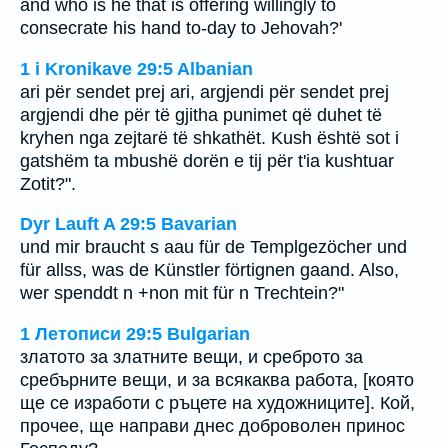
and who is he that is offering willingly to
consecrate his hand to-day to Jehovah?'
1 i Kronikave 29:5 Albanian
ari për sendet prej ari, argjendi për sendet prej
argjendi dhe për të gjitha punimet që duhet të
kryhen nga zejtarë të shkathët. Kush është sot i
gatshëm ta mbushë dorën e tij për t'ia kushtuar
Zotit?".
Dyr Lauft A 29:5 Bavarian
und mir braucht s aau für de Templgezöcher und
für allss, was de Künstler förtignen gaand. Also,
wer spenddt n +non mit für n Trechtein?"
1 Летописи 29:5 Bulgarian
златото за златните вещи, и среброто за
сребърните вещи, и за всякаква работа, [която
ще се изработи с ръцете на художниците]. Кой,
прочее, ще направи днес доброволен принос