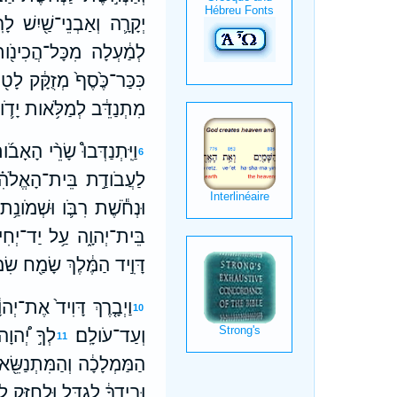
יְקָרָ֛ה וְאַבְנֵי־שַׁ֖יִשׁ לָרֹ
לְמַ֔עְלָה מִכָּל־הֲכִינֹ֖ות
כִּכַּר־כֶּ֙סֶף֙ מְזֻקָּ֔ק לָט֖
מִתְנַדֵּ֔ב לְמַלֹּ֥אות יָדֹ֛ו 
וַיִּֽתְנַדְּבוּ֩ שָׂרֵ֨י הָאָ
6
לַעֲבֹודַ֣ת בֵּית־הָאֱלֹהִ֗ים
וּנְחֹ֕שֶׁת רִבֹּ֛ו וּשְׁמֹונַ֥
בֵּית־יְהוָ֑ה עַ֥ל יַד־יְחִיאֵ֖
דָּוִ֣יד הַמֶּ֔לֶךְ שָׂמַ֖ח שִ
וַיְבָ֤רֶךְ דָּוִיד֙ אֶת־יְהו
10
וְעַד־עֹולָֽם׃
לְךָ֣ יְ֠הוָה
11
הַמַּמְלָכָ֔ה וְהַמִּתְנַשֵּׂ֖
וּבְיָ֣דְךָ֔ לְגַדֵּ֥ל וּלְחַזֵּ֖ק לַכ