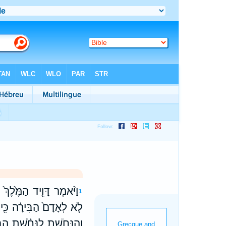
וַיֹּ֨אמֶר דָּוִ֤יד הַמֶּ֙לֶך
1
לֹ֤א לְאָדָם֙ הַבִּירָ֔ה כִּ֖י
וְהַנְּחֹ֣שֶׁת לַנְּחֹ֗שֶׁת הַב