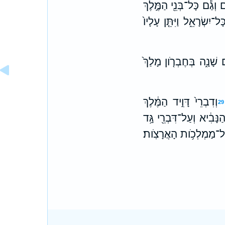
ם וְגַ֕ם כָּל־בְּנֵ֖י הַמֶּ֣לֶךְ
יִשְׂרָאֵ֑ל וַיִּתֵּ֤ן עָלָיו֙
 שָׁנָ֑ה בְּחֶבְרֹ֤ון מָלַךְ֙
וְדִבְרֵי֙ דָּוִ֣יד הַמֶּ֔לֶךְ
29
ָּבִ֔יא וְעַל־דִּבְרֵ֖י גָּ֥ד
כָּל־מַמְלְכֹ֥ות הָאֲרָצֹֽות׃