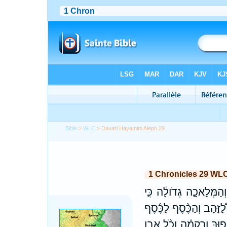
Bible
>
WLC
> Davari Hayamim Aleph 29
1 Chronicles 29 WL
וְהַמְּלָאכָ֣ה גְדֹולָ֔ה כִּ֣י
ַ֠זָּהָב וְהַכֶּ֨סֶף לַכֶּ֜סֶף
֣וּךְ וְרִקְמָ֗ה וְכֹ֨ל אֶ֧בֶן