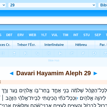
◄
Davari Hayamim Aleph 29
►
C
ְ֙ לְכָל־הַקָּהָ֔ל שְׁלֹמֹ֨ה בְנִ֥י אֶחָ֛ד בָּֽחַר־בֹּ֥ו אֱלֹהִ֖ים נַ֣עַר וָרָ֑ךְ 
 לַיהוָ֥ה אֱלֹהִֽים׃
וּֽכְכָל־כֹּחִ֞י הֲכִינֹ֣ותִי לְבֵית־אֱלֹהַ֗י הַזָּהָ֣ב ׀ ל
2
ַּרְזֶל֙ לַבַּרְזֶ֔ל וְהָעֵצִ֖ים לָעֵצִ֑ים אַבְנֵי־שֹׁ֨הַם וּמִלּוּאִ֜ים אַבְנֵי־פ