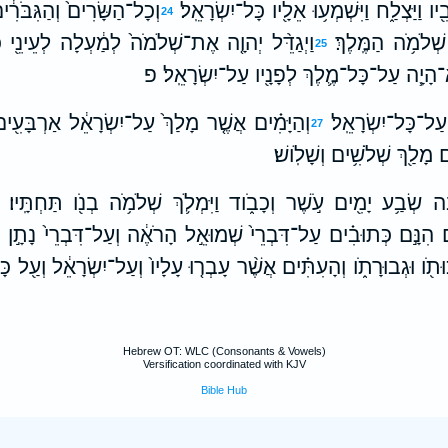
ו וַיַּצְלַ֑ח וַיִּשְׁמְע֥וּ אֵלָ֖יו כָּל־יִשְׂרָאֵֽל׃
וְכָל־הַשָּׂרִים֙ וְהַגִּבֹּרִ֔י
24
שְׁלֹמֹ֥ה הַמֶּֽלֶךְ׃
וַיְגַדֵּ֨ל יְהוָ֤ה אֶת־שְׁלֹמֹה֙ לְמַ֔עְלָה לְעֵינֵ֖י כָּל־
25
הָיָ֧ה עַל־כָּל־מֶ֛לֶךְ לְפָנָ֖יו עַל־יִשְׂרָאֵֽל׃ פ
 עַל־כָּל־יִשְׂרָאֵֽל׃
וְהַיָּמִ֗ים אֲשֶׁ֤ר מָלַךְ֙ עַל־יִשְׂרָאֵ֔ל אַרְבָּעִ֖ים
27
ם מָלַ֖ךְ שְׁלֹשִׁ֥ים וְשָׁלֹֽושׁ׃
֔ה שְׂבַ֥ע יָמִ֖ים עֹ֣שֶׁר וְכָבֹ֑וד וַיִּמְלֹ֛ךְ שְׁלֹמֹ֥ה בְנֹ֖ו תַּחְתָּֽיו׃
ִנָּ֣ם כְּתוּבִ֗ים עַל־דִּבְרֵי֙ שְׁמוּאֵ֣ל הָרֹאֶ֔ה וְעַל־דִּבְרֵי֙ נָתָ֣ן הַנ
ֹ֖ו וּגְבוּרָתֹ֑ו וְהָעִתִּ֗ים אֲשֶׁ֨ר עָבְר֤וּ עָלָיו֙ וְעַל־יִשְׂרָאֵ֔ל וְעַ֖ל 
Hebrew OT: WLC (Consonants & Vowels)
Versification coordinated with KJV
Bible Hub