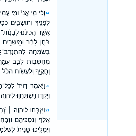
וְכִ֨י מִ֤י אֲנִי֙ וּמִ֣י עַמִּ֔
14
לְפָנֶ֛יךָ וְתֹושָׁבִ֖ים כְּכָ
אֲשֶׁ֣ר הֲכִינֹ֔נוּ לִבְנֹֽות־ל
בֹּחֵ֣ן לֵבָ֔ב וּמֵישָׁרִ֖ים ת
בְשִׂמְחָ֖ה לְהִֽתְנַדֶּב־לָֽך
מַחְשְׁבֹ֖ות לְבַ֣ב עַמֶּ֑ךָ 
וְחֻקֶּ֑יךָ וְלַעֲשֹׂ֣ות הַכֹּ֔
וַיֹּ֤אמֶר דָּוִיד֙ לְכָל־
20
וַיִּקְּד֧וּ וַיִּֽשְׁתַּחֲו֛וּ לַיהוָ֖ה 
וַיִּזְבְּח֣וּ לַיהוָ֣ה ׀ ז
21
אֶ֖לֶף וְנִסְכֵּיהֶ֑ם וּזְבָחִ
וַיַּמְלִ֤יכוּ שֵׁנִית֙ לִשְׁלֹמֹ