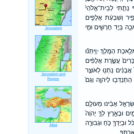
ֶף נָתַ֤תִּי לְבֵית־אֱלֹהַי֙
פִ֑יר וְשִׁבְעַ֨ת אֲלָפִ֤ים
כָ֖ה בְּיַ֣ד חָרָשִׁ֑ים וּמִ֣י
מְלֶ֥אכֶת הַמֶּֽלֶךְ׃
וַֽיִּתְּנ֞וּ
7
כָּרִים֙ עֲשֶׂ֣רֶת אֲלָפִ֔ים
֙ אֲבָנִ֔ים נָתְנ֖וּ לְאֹוצַ֣ר
הִֽתְנַדְּב֖וּ לַיהוָ֑ה וְגַם֙
ִשְׂרָאֵ֣ל אָבִ֔ינוּ מֵעֹולָ֖ם
מַ֣יִם וּבָאָ֑רֶץ לְךָ֤ יְהוָה֙
֔ל וּבְיָדְךָ֖ כֹּ֣חַ וּגְבוּרָ֑ה
רְתֶּֽךָ׃