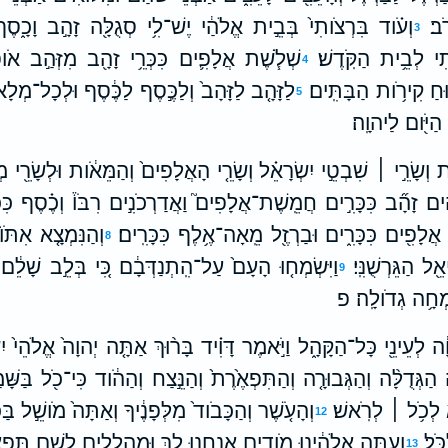
ֽב׃
וְעֹ֗וד בִּרְצֹותִי֙ בְּבֵ֣ית אֱלֹהַ֔י יֶשׁ־לִ֥י סְגֻלָּ֖ה זָהָ֣ב וָכָ֑ס
3
ִי לְבֵ֥ית הַקֹּֽדֶשׁ׃
שְׁלֹ֧שֶׁת אֲלָפִ֛ים כִּכְּרֵ֥י זָהָ֖ב מִזְּהַ֣ב אֹו
4
וּחַ קִירֹ֥ות הַבָּתִּֽים׃
לַזָּהָ֤ב לַזָּהָב֙ וְלַכֶּ֣סֶף לַכֶּ֔סֶף וּלְכָל־מְלָא
5
הַיֹּ֖ום לַיהוָֽה׃
בֹ֜ות וְשָׂרֵ֣י ׀ שִׁבְטֵ֣י יִשְׂרָאֵ֗ל וְשָׂרֵ֤י הָאֲלָפִים֙ וְהַמֵּאֹ֔ות וּלְשָׂרֵ֖י 
 זָהָ֞ב כִּכָּרִ֣ים חֲמֵֽשֶׁת־אֲלָפִים֮ וַאֲדַרְכֹנִ֣ים רִבֹּו֒ וְכֶ֗סֶף כִּ
ת אֲלָפִ֖ים כִּכָּרִ֑ים וּבַרְזֶ֖ל מֵֽאָה־אֶ֥לֶף כִּכָּרִֽים׃
וְהַנִּמְצָ֤א אִתֹּו
8
ל הַגֵּרְשֻׁנִּֽי׃
וַיִּשְׂמְח֤וּ הָעָם֙ עַל־הִֽתְנַדְּבָ֔ם כִּ֚י בְּלֵ֣ב שָׁלֵ֔ם 
9
ׂמְחָ֥ה גְדֹולָֽה׃ פ
ָ֔ה לְעֵינֵ֖י כָּל־הַקָּהָ֑ל וַיֹּ֣אמֶר דָּוִ֗יד בָּר֨וּךְ אַתָּ֤ה יְהוָה֙ אֱלֹהֵי֙ י
 הַגְּדֻלָּ֨ה וְהַגְּבוּרָ֤ה וְהַתִּפְאֶ֙רֶת֙ וְהַנֵּ֣צַח וְהַהֹ֔וד כִּי־כֹ֖ל בַּשָּׁ
א לְכֹ֥ל ׀ לְרֹֽאשׁ׃
וְהָעֹ֤שֶׁר וְהַכָּבֹוד֙ מִלְּפָנֶ֔יךָ וְאַתָּה֙ מֹושֵׁ֣ל בַּכֹּ
12
ֹּֽל׃
וְעַתָּ֣ה אֱלֹהֵ֔ינוּ מֹודִ֥ים אֲנַ֖חְנוּ לָ֑ךְ וּֽמְהַֽלְלִ֖ים לְשֵׁ֥ם תִּפְאַ
13