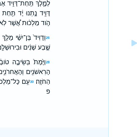
לְמֶ֛לֶךְ תַּֽחַת־דָּוִ֥יד אָבִ֖י
דָּוִ֑יד נָ֣תְנוּ יָ֔ד תַּ֖חַת 
הֹ֣וד מַלְכ֔וּת אֲ֠שֶׁר לֹֽא־
וְדָוִיד֙ בֶּן־יִשָׁ֔י מָלַ֖ךְ
26
שֶׁ֣בַע שָׁנִ֔ים וּבִירוּשָׁלִַ֥
וַיָּ֙מָת֙ בְּשֵׂיבָ֣ה טֹובָ
28
הָרִאשֹׁנִ֖ים וְהָאֲחרֹנִ֑ים ה
הַחֹזֶֽה׃
עִ֥ם כָּל־מַלְכוּת
30
פ