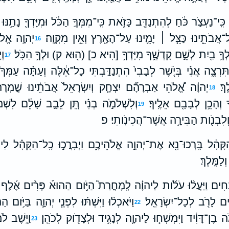
י כִּֽי־נַעְצֹ֣ר כֹּ֔חַ לְהִתְנַדֵּ֖ב כָּזֹ֑את כִּֽי־מִמְּךָ֣ הַכֹּ֔ל וּמִיָּדְךָ֖ נָתַ֥נּוּ ל
ל־אֲבֹתֵ֑ינוּ כַּצֵּ֧ל ׀ יָמֵ֛ינוּ עַל־הָאָ֖רֶץ וְאֵ֥ין מִקְוֶֽה׃
יְהוָ֣ה אֱלֹה
16
ְךָ֥ בַ֖יִת לְשֵׁ֣ם קָדְשֶׁ֑ךָ מִיָּדְךָ֥ [הִיא כ] (ה֖וּא ק) וּלְךָ֥ הַכֹּֽל׃
וְ
17
ִּרְצֶ֑ה אֲנִ֗י בְּיֹ֤שֶׁר לְבָבִי֙ הִתְנַדַּ֣בְתִּי כָל־אֵ֔לֶּה וְעַתָּ֗ה עַמְּךָ
ְ׃
יְהוָ֗ה אֱ֠לֹהֵי אַבְרָהָ֞ם יִצְחָ֤ק וְיִשְׂרָאֵל֙ אֲבֹתֵ֔ינוּ שֳׁמְרָ
18
וְהָכֵ֥ן לְבָבָ֖ם אֵלֶֽיךָ׃
וְלִשְׁלֹמֹ֣ה בְנִ֗י תֵּ֚ן לֵבָ֣ב שָׁלֵ֔ם לִשְׁמֹ
19
ל וְלִבְנֹ֖ות הַבִּירָ֥ה אֲשֶׁר־הֲכִינֹֽותִי׃ פ
הַקָּהָ֔ל בָּֽרְכוּ־נָ֖א אֶת־יְהוָ֣ה אֱלֹהֵיכֶ֑ם וַיְבָרֲכ֣וּ כָֽל־הַקָּהָ֗ל לַ
וְלַמֶּֽלֶךְ׃
ְ֠בָחִים וַיַּעֲל֨וּ עֹלֹ֜ות לַיהוָ֗ה לְֽמָחֳרַת֮ הַיֹּ֣ום הַהוּא֒ פָּרִ֨ים אֶ֜לֶ
֥ים לָרֹ֖ב לְכָל־יִשְׂרָאֵֽל׃
וַיֹּאכְל֨וּ וַיִּשְׁתּ֜וּ לִפְנֵ֧י יְהוָ֛ה בַּיֹּ֥ו
22
֣ה בֶן־דָּוִ֔יד וַיִּמְשְׁח֧וּ לַיהוָ֛ה לְנָגִ֥יד וּלְצָדֹ֖וק לְכֹהֵֽן׃
וַיֵּ֣שֶׁב 
23